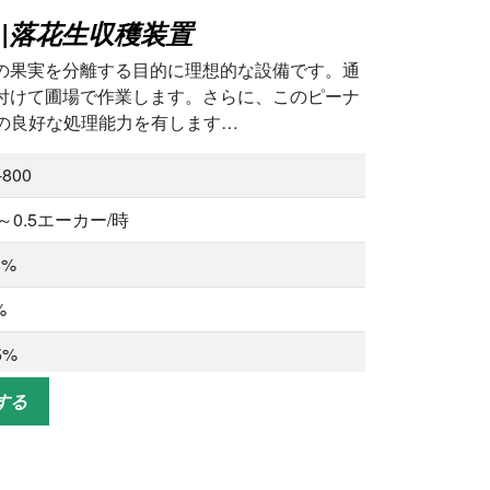
|落花生収穫装置
の果実を分離する目的に理想的な設備です。通
付けて圃場で作業します。さらに、このピーナ
程度の良好な処理能力を有します…
-800
3～0.5エーカー/時
8%
%
5%
0kg
する
馬力
0mm