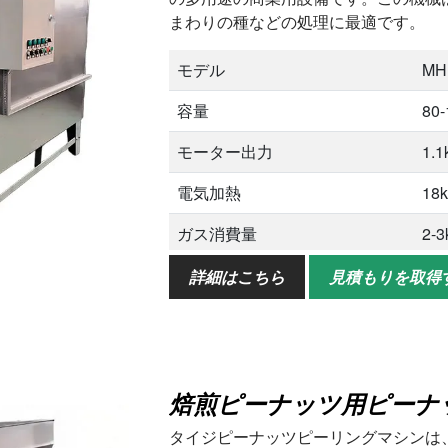
まわりの種などの処理に最適です。
モデル
MH
容量
80-
モーター出力
1.
電気加熱
18
ガス消費量
2-3
寸法
30
詳細はこちら
見積もりを取得
適用ナッツ
ピ
の
焙煎ピーナッツ用ピーナ
タイジピーナッツピーリングマシンは