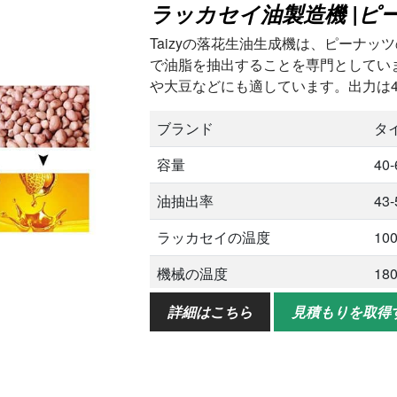
ラッカセイ油製造機 |ピ
Taizyの落花生油生成機は、ピーナ
で油脂を抽出することを専門としてい
や大豆などにも適しています。出力は40-
ブランド
タ
容量
40-
油抽出率
43
ラッカセイの温度
10
機械の温度
18
オイルの抽出方法
ホ
詳細はこちら
見積もりを取得