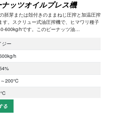
ーナッツオイルプレス機
ッツの胚芽または殻付きのままねじ圧搾と加温圧搾
ます。スクリュー式油圧搾機で、ヒマワリ種子
600kg/hです。このピーナッツ油…
イジー
600kg/h
-54%
0～200℃
0℃
ットプレス
する