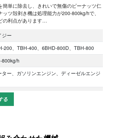
を簡単に除去し、きれいで無傷のピーナッツ仁
ツ殻剥き機は処理能力が200-800kg/hで、
どの利点があります…
イジー
H-200、TBH-400、6BHD-800D、TBH-800
-800kg/h
ーター、ガソリンエンジン、ディーゼルエンジ
効率、柔軟な電力選択、カスタマイズ
する
フターサービス、オンライン指導、24時間365
オンライン