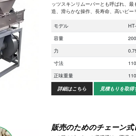
ッツスキンリムーバーとも呼ばれ、最
造、滑らかな操作、長寿命、高いピー
モデル
HT
容量
200
力
0.
寸法
11
正味重量
11
総重量
13
詳細はこちら
見積もりを取得
皮むき率
98
半片率
2-
販売のためのチェーン式