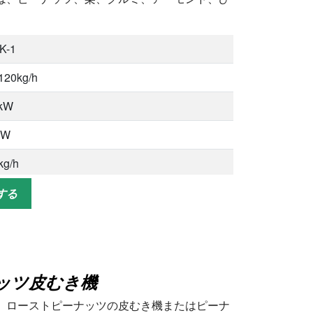
K-1
120kg/h
1kW
kW
kg/h
00×1200×1700mm
する
ーナッツ、栗、クルミ、アーモンド、ひまわり
種、そら豆など
ッツ皮むき機
、ローストピーナッツの皮むき機またはピーナ