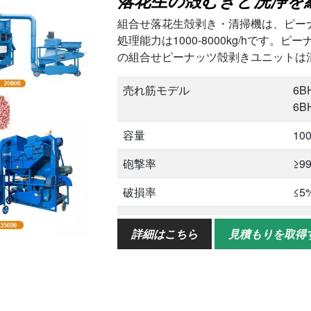
落花生の殻むきと洗浄を
組合せ落花生殻剥き・清掃機は、ピー
処理能力は1000-8000kg/hです
の組合せピーナッツ殻剥きユニットは
売れ筋モデル
6B
6B
容量
100
砲撃率
≥9
破損率
≤5
損失率
≤0
詳細はこちら
見積もりを取得
湿度
10