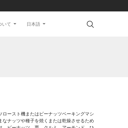
ついて
日本語
ツロースト機またはピーナッツベーキングマシ
まなナッツや種子を焼くまたは乾燥させるため
は、ピーナッツ、栗、クルミ、アーモンド、ひ