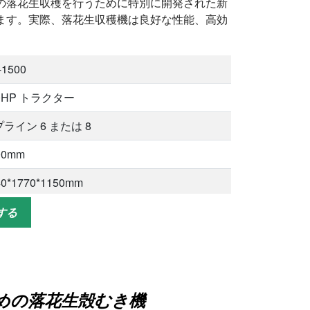
の落花生収穫を行うために特別に開発された新
ます。実際、落花生収穫機は良好な性能、高効
-1500
0HP トラクター
ライン 6 または 8
00mm
40*1770*1150mm
8kg
する
ーナッツ/落花生
めの落花生殻むき機