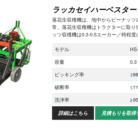
ラッカセイハーベスター 
落花生収穫機は、地中からピーナッツ
常、落花生収穫機はトラクターに取り
ッツ収穫機は0.3-0.5エーカー／時
モデル
HS
容量
0.
ピッキング率
≥9
破断率
≤1
洗浄率
≧9
重さ
28
詳細はこちら
見積もりを取得
家庭用電力
30
ハーベスタ幅
80