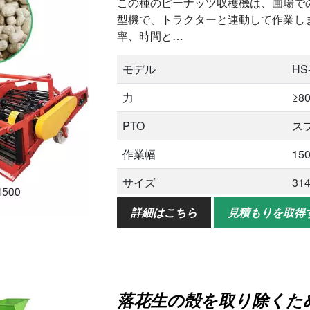
この種のピーナッツ収穫機は、圃場で
型機で、トラクターと連動して作業し
率、時間と…
モデル
HS
力
≥8
PTO
スプ
作業幅
15
サイズ
31
重さ
49
詳細はこちら
見積もりを取得
アオリケーション
ピ
落花生の殻を取り除くた