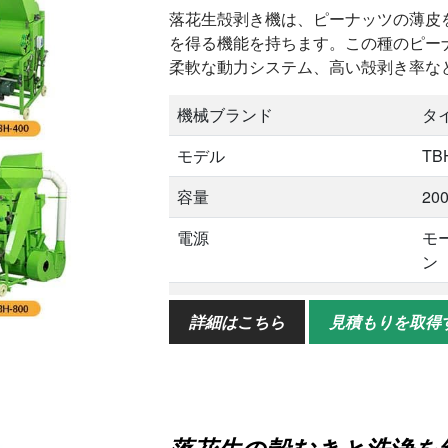
落花生殻剥き機は、ピーナッツの薄皮
を得る機能を持ちます。この種のピーナッ
柔軟な動力システム、高い殻剥き率な
機械ブランド
タ
モデル
TB
容量
200
電源
モ
ン
利点
高
詳細はこちら
見積もりを取得
サービス
ア
日