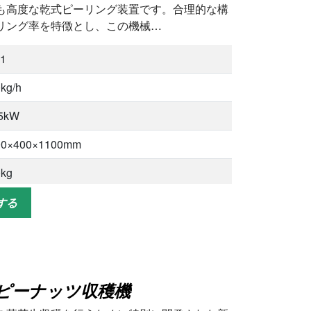
も高度な乾式ピーリング装置です。合理的な構
リング率を特徴とし、この機械…
-1
kg/h
75kW
00×400×1100mm
0kg
0kg
する
%
60%
ピーナッツ収穫機