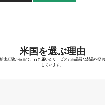
行間隔
160mm
播種と施肥のオープニ
ダブルディスクタイプ
ングシェア
播種の深さ
20-25mm(調節可能)
施肥深さ
60-80mm(調整可能)
リンケージ
3点式リアサスペンション
米国を選ぶ理由
施肥率
0-420kg/エーカー(調整可能)
輸出経験が豊富で、行き届いたサービスと高品質な製品を提供
しています。
作業効率
0.60-1.0エーカー/時間
モデル
2BXF-12
シード行
12
オーバーサイズ
1630*2250*1100mm
重さ
360kg