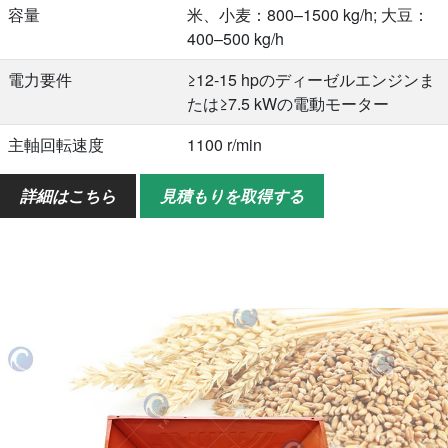
容量
米、小麦：800–1500 kg/h; 大豆：
400–500 kg/h
電力要件
≥12-15 hpのディーゼルエンジンま
たは≥7.5 kWの電動モーター
主軸回転速度
1100 r/min
ファン速度
2500 r/min（デュアルファン）
詳細はこちら
見積もりを取得する
重さ
300 kg（シャーシのタイヤを除
く）
全体の寸法
2300*1570*1170 mm（シャーシの
ディーゼルエンジンの寸法を除
く）
梱包寸法
1400*850*1200 mm（シャーシのデ
ィーゼルエンジンの寸法を除く）