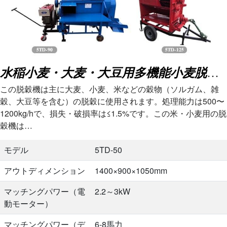
水稲小麦・大麦・大豆用多機能小麦脱穀機
この脱穀機は主に大麦、小麦、米などの穀物（ソルガム、雑
穀、大豆等を含む）の脱穀に使用されます。処理能力は500〜
1200kg/hで、損失・破損率は≤1.5%です。この米・小麦用の脱
穀機は…
モデル
5TD-50
アウトディメンション
1400×900×1050mm
マッチングパワー（電
2.2～3kW
動モーター）
マッチングパワー（デ
6-8馬力