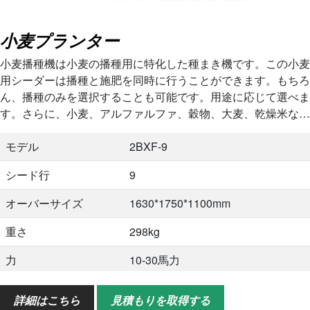
小麦プランター
小麦播種機は小麦の播種用に特化した種まき機です。この小麦
用シーダーは播種と施肥を同時に行うことができます。もちろ
ん、播種のみを選択することも可能です。用途に応じて選べま
す。さらに、小麦、アルファルファ、穀物、大麦、乾燥米など
の播種に適しています…
モデル
2BXF-9
シード行
9
オーバーサイズ
1630*1750*1100mm
重さ
298kg
力
10-30馬力
力
13.2-22kw
詳細はこちら
見積もりを取得する