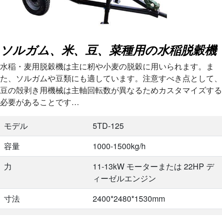
ソルガム、米、豆、菜種用の水稲脱穀機
水稲・麦用脱穀機は主に籾や小麦の脱穀に用いられます。ま
た、ソルガムや豆類にも適しています。注意すべき点として、
豆の殻剥き用機械は主軸回転数が異なるためカスタマイズする
必要があることです…
モデル
5TD-125
容量
1000-1500kg/h
力
11-13kW モーターまたは 22HP デ
ィーゼルエンジン
寸法
2400*2480*1530mm
重さ
450kg