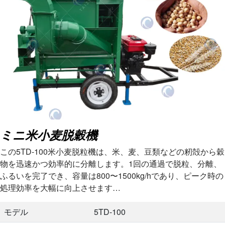
ミニ米小麦脱穀機
この5TD-100米小麦脱粒機は、米、麦、豆類などの籾殻から穀
物を迅速かつ効率的に分離します。1回の通過で脱粒、分離、
ふるいを完了でき、容量は800〜1500kg/hであり、ピーク時の
処理効率を大幅に向上させます…
モデル
5TD-100