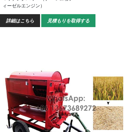
ィーゼルエンジン）
作業効率
500-800kg/h
詳細はこちら
見積もりを取得する
総損失率
≤3.0%
合計ダメージ率
≤1.5%