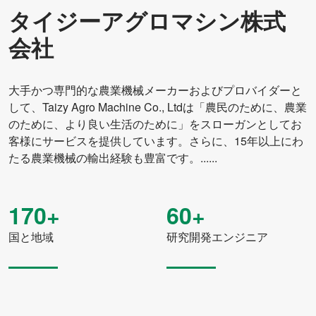
タイジーアグロマシン株式
力
35-70馬力
会社
力
25.7～36.7kw
行間隔
150mm
大手かつ専門的な農業機械メーカーおよびプロバイダーと
して、Taizy Agro Machine Co., Ltdは「農民のために、農業
播種と施肥のオープニ
ダブルディスクタイプ
のために、より良い生活のために」をスローガンとしてお
ングシェア
客様にサービスを提供しています。さらに、15年以上にわ
たる農業機械の輸出経験も豊富です。......
播種の深さ
20-25mm(調節可能)
施肥深さ
60-80mm(調整可能)
170+
60+
リンケージ
3点式リアサスペンション
国と地域
研究開発エンジニア
施肥率
0-420kg/エーカー(調整可能)
作業効率
1.20～1.50エーカー/時間
モデル
2BXF-20