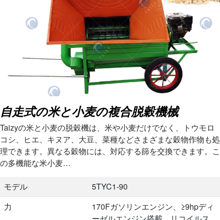
自走式の米と小麦の複合脱穀機械
Taizyの米と小麦の脱穀機は、米や小麦だけでなく、トウモロ
コシ、ヒエ、キヌア、大豆、菜種などさまざまな穀物作物も処
理できます。異なる穀物には、対応する篩を交換できます。こ
の多機能な米小麦…
モデル
5TYC1-90
力
170Fガソリンエンジン、≥9hpディ
ーゼルエンジン搭載、リコイルス