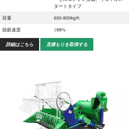
タートタイプ
容量
600-800kg/h
脱穀速度
≥98%
破砕率
≤2%
詳細はこちら
見積もりを取得する
重さ
エンジンなしで90kg
全体サイズ（長さ*幅*
1640*1640*1280mm
高さ）
QTY/20GP
24個
QTY/40GP
66個