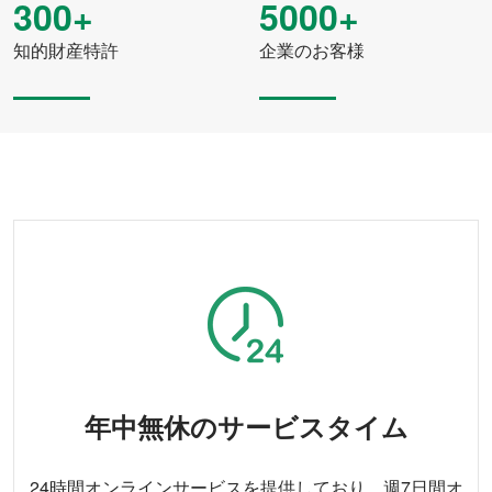
300+
5000+
シード行
20
知的財産特許
企業のお客様
オーバーサイズ
1955*3486*1550mm
重さ
1200kg
力
95-150馬力
力
70-110kw
行間隔
150mm
播種と施肥のオープニ
ダブルディスクタイプ
ングシェア
播種の深さ
20-25mm(調節可能)
施肥深さ
60-80mm(調整可能)
年中無休のサービスタイム
リンケージ
3点式リアサスペンション
24時間オンラインサービスを提供しており、週7日間オ