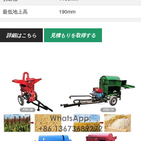
最低地上高
190mm
給餌量
1.05kg/秒
詳細はこちら
見積もりを取得する
サイズ
3100*1440*1630mm
重さ
570kg