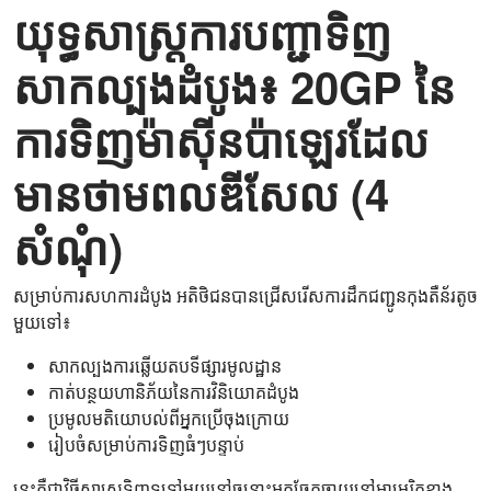
យុទ្ធសាស្ត្រការបញ្ជាទិញ
សាកល្បងដំបូង៖ 20GP នៃ
ការទិញម៉ាស៊ីនប៉ាឡេរដែល
មានថាមពលឌីសែល (4
សំណុំ)
សម្រាប់ការសហការដំបូង អតិថិជនបានជ្រើសរើសការដឹកជញ្ជូនកុងតឺន័រតូច
មួយទៅ៖
សាកល្បងការឆ្លើយតបទីផ្សារមូលដ្ឋាន
កាត់បន្ថយហានិភ័យនៃការវិនិយោគដំបូង
ប្រមូលមតិយោបល់ពីអ្នកប្រើចុងក្រោយ
រៀបចំសម្រាប់ការទិញធំៗបន្ទាប់
នេះគឺជាវិធីសាស្ត្រទិញទូទៅមួយនៅចន្លោះអ្នកចែកចាយនៅអាមេរិកខាង