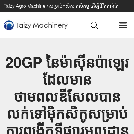
Taizy Agro Machine / សម្រាប់កសិករ កសិកម្ម ដើម្បីជីវិតកាន់តែ
ប្រសើរ
20GP នៃម៉ាស៊ីនប៉ាឡេរ
ដែលមាន
ថាមពលឌីសែលបាន
លក់ទៅម៉ិកសិកូសម្រាប់
ការពង្រីកទីផ្សារមូលដ្ឋាន