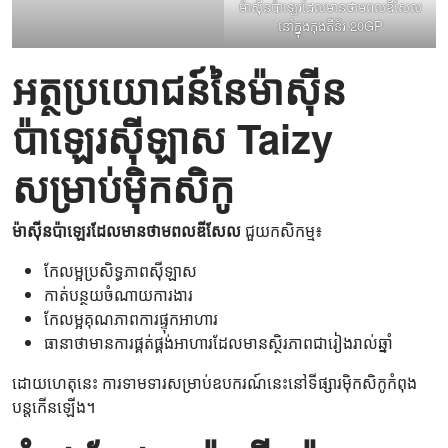
ម៉ាស៊ីនប៉ាឡេរដែលមានថាមពលឌីសែល
នៅក្នុងកុងតឺន័រ 20GP
អត្ថប្រយោជន៍នៃម៉ាស៊ីន
ប៉ាឡេរស៊ីឡាស Taizy
សម្រាប់ម៉ិកសិកូ
ម៉ាស៊ីនប៉ាឡេរដែលមានថាមពលឌីសែល
ជួយកសិកម្ម៖
កែលម្អប្រសិទ្ធភាពស៊ីឡាស
កាត់បន្ថយចំណាយការងារ
កែលម្អគុណភាពការផ្ទុកអាហារ
ធានាថាមានការផ្គត់ផ្គង់អាហារដែលមានស្ថិរភាពជារៀងរាល់ឆ្នាំ
ដោយហេតុនេះ ការទាមទារសម្រាប់ឧបករណ៍នេះនៅទីផ្សារម៉ិកសិកូកំពុង
បន្តកើនឡើង។