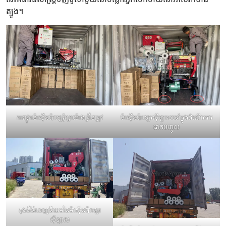
ត្បូង។
ការផ្ទុកម៉ាស៊ីនប៉ាឡេរ៉ូណ្តយ៉ាងត្រឹមត្រូវ
ម៉ាស៊ីនប៉ាឡេរស៊ីឡាសនៅក្នុងដំណើរការ
ដាក់បញ្ចូល
កុងតឺន័រពេញនិយមនៃម៉ាស៊ីនប៉ាឡេរ
ស៊ីឡាស