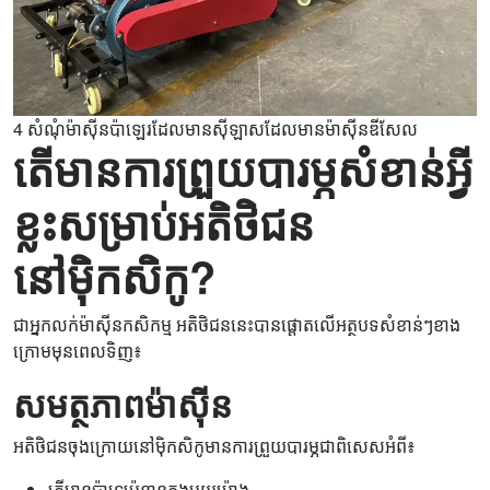
4 សំណុំម៉ាស៊ីនប៉ាឡេរដែលមានស៊ីឡាសដែលមានម៉ាស៊ីនឌីសែល
តើមានការព្រួយបារម្ភសំខាន់អ្វី
ខ្លះសម្រាប់អតិថិជន
នៅម៉ិកសិកូ?
ជាអ្នកលក់ម៉ាស៊ីនកសិកម្ម អតិថិជននេះបានផ្តោតលើអត្ថបទសំខាន់ៗខាង
ក្រោមមុនពេលទិញ៖
សមត្ថភាពម៉ាស៊ីន
អតិថិជនចុងក្រោយនៅម៉ិកសិកូមានការព្រួយបារម្ភជាពិសេសអំពី៖
តើមានប៉ាឡេប៉ុន្មានក្នុងមួយម៉ោង