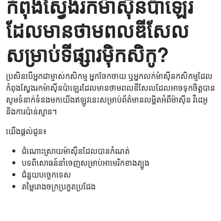
កំពុងស្វែងរកម៉ាស៊ីនប៉ាឡេរ
ដែលមានថាមពលឌីសែល
សម្រាប់ទីផ្សារម៉ិកសិកូ?
ប្រសិនបើអ្នកជាម្ចាស់កសិកម្ម អ្នកចែកចាយ ឬអ្នកលក់ម៉ាស៊ីនកសិកម្មដែល
កំពុងស្វែងរកម៉ាស៊ីនប៉ាឡេរដែលមានថាមពលឌីសែលដែលអាចទុកចិត្តបាន
សូមទំនាក់ទំនងមកយើងឥឡូវនេះសម្រាប់ព័ត៌មានលម្អិតអំពីម៉ាស៊ីន វីដេអូ
និងការប៉ាន់ស្មាន។
យើងផ្តល់ជូន៖
ដំណោះស្រាយម៉ាស៊ីនដែលបានកំណត់
បទពិសោធន៍នាំចេញសម្រាប់អាមេរិកខាងត្បូង
ជំនួយបច្ចេកទេស
តម្លៃរោងចក្រប្រកួតប្រជែង