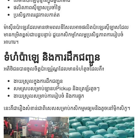
ផលិតភាពស៊ីឡាសប្រចាំថ្ងៃ
ប្រសិទ្ធភាពរដូវកាលកាត់ត
ម៉ាស៊ីនប៉ាឡេរដែលមានថាមពលឌីសែលអាចផលិតប៉ាឡេរស៊ីឡាសដែល
មានកម្រិតខ្ពស់ជាបន្តបន្ទាប់ ជួយកសិកម្មកែលម្អប្រសិទ្ធភាពការរៀបចំ
អាហារ។
ទំហំប៉ាឡេ និងការដឹកជញ្ជូន
អតិថិជនបានចូលចិត្តប៉ាឡេរ៉ូណ្តដែលមានទំហំតូចដែលគឺ៖
ងាយស្រួលក្នុងការដឹកជញ្ជូន
សមស្របសម្រាប់ឡានបPickup និងត្រេឡ័រ​តូចៗ
ងាយស្រួលសម្រាប់ការរៀបចំ និងការផ្ទុក
នេះគឺជារឿងសំខាន់ជាពិសេសសម្រាប់កសិកម្មមធ្យមនិងតូចនៅម៉ិកសិកូ។