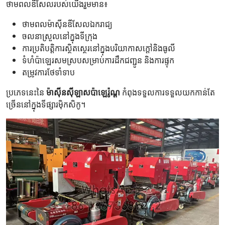
ថាមពលឌីសែលរបស់យើងរួមមាន៖
ថាមពលម៉ាស៊ីនឌីសែលឯករាជ្យ
ចលនាស្រួលនៅក្នុងទីក្រុង
ការប្រតិបត្តិការស្ថិតស្ថេរនៅក្នុងបរិយាកាសក្តៅនិងធូលី
ទំហំប៉ាឡេរសមស្របសម្រាប់ការដឹកជញ្ជូន និងការផ្ទុក
តម្រូវការថែទាំទាប
ប្រភេទនេះនៃ
ម៉ាស៊ីនស៊ីឡាសប៉ាឡេរ៉ូណ្ត
កំពុងទទួលការទទួលយកកាន់តែ
ច្រើននៅក្នុងទីផ្សារម៉ិកសិកូ។