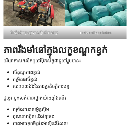
ម៉ាស៊ីនប៉ាឡេរស៊ីឡាសថ្មីនៅរោងចក្រ
maize silage bales
ភាពរឹងមាំនៅក្នុងលក្ខខណ្ឌកខ្វក់
បរិយាកាសកសិកម្មនៅម៉ិកសិកូជាទូទៅរួមមាន៖
សីតុណ្ហភាពខ្ពស់
កម្រិតធូលីខ្ពស់
រយៈពេលវែងនៃការប្រតិបត្តិការបន្ត
ដូច្នេះ អ្នកលក់បានផ្តោតយ៉ាងខ្លាំងលើ៖
កម្លាំងរចនាសម្ព័ន្ធស៊ុម
គុណភាពប៉ូល និងខ្សែចង
ភាពអាចទុកចិត្តនៃម៉ាស៊ីនឌីសែល