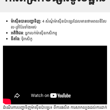
ម៉ាស៊ីនបានបញ្ជាទិញ
: 4 សំណុំម៉ាស៊ីនប៉ាឡេរដែលមានថាមពលឌីសែ
ល-វ៉្រ៉ាប៉ែរទាំងអស់
អតិថិជន
: អ្នកលក់ម៉ាស៊ីនកសិកម្ម
ទីតាំង
: ម៉ិកសិកូ
ដំណើរការបញ្ជាទិញម៉ាស៊ីនប៉ាឡេរ៖ ពីការផលិត ការសាកល្បងដល់ការដាក់