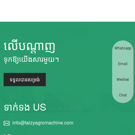
លើបណ្តាញ
Whatsapp
ទុកឱ្យយើងសារមួយ។
Email
ទទួលបានសម្រង់
Wechat
Chat
ទាក់ទង US
info@taizyagromachine.com