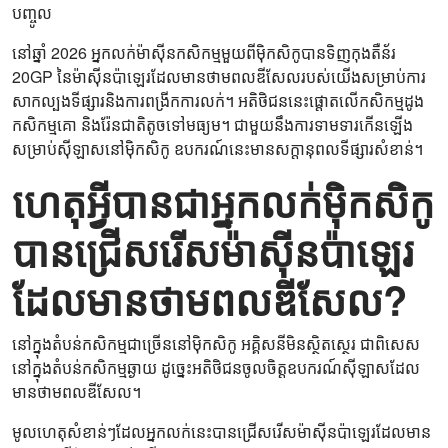
បញ្ចូល
នៅឆ្នាំ 2026 អ្នកលក់ម៉ាស៊ីនកសិកម្មមួយពីម៉ិកសិកូបានទិញកុងតឺន័រ
20GP នៃម៉ាស៊ីនប៉ាឡេរដែលមានថាមពលឌីសែលរបស់យើងសម្រាប់ការ
សាកល្បងទីផ្សារនិងការពង្រីកការលក់។ អតិថិជននេះផ្តោតលើកសិកម្មដូង
កសិកម្មគោ និងរ៉ែនជាតិតូចទៅមធ្យម។ ជាមួយនឹងការទាមទារកើនឡើង
សម្រាប់ស៊ីឡាសនៅម៉ិកសិកូ ឧបករណ៍នេះមានសក្តានុពលទីផ្សារសំខាន់។
ហេតុអ្វីបានជាអ្នកលក់ម៉ិកសិកូ
បានជ្រើសរើសម៉ាស៊ីនប៉ាឡេរ
ដែលមានថាមពលឌីសែល?
នៅក្នុងតំបន់កសិកម្មជាច្រើននៅម៉ិកសិកូ អគ្គិសនីមិនស្ថិតស្ថេរ ជាពិសេស
នៅក្នុងតំបន់កសិកម្មឆ្ងាយ ដូច្នេះអតិថិជនចូលចិត្តឧបករណ៍ស៊ីឡាសដែល
មានថាមពលឌីសែល។
មូលហេតុសំខាន់ៗដែលអ្នកលក់នេះបានជ្រើសរើសម៉ាស៊ីនប៉ាឡេរដែលមាន