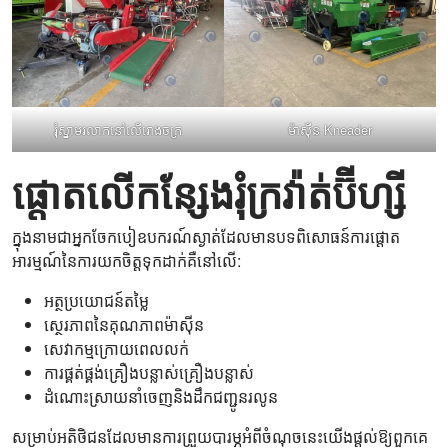
រុំស្នាមរលាកនៅលើរោងចក្រ
ម៉ាស៊ីន Kneader
ផ្តោតលើកន្សែងរុំក្រវ៉ាត់ប៊ីហ្សី
ក្នុងនាមជាអ្នកចែកបៀឧបករណ៍ស្ងាត់ដែលមានបទពិសោធន៍ការផ្តោត
អារម្មណ៍នៃការយកចិត្តទុកដាក់គឺនៅលើ:
អត្ថប្រយោជន៍តម្លៃ
ស្ថេរភាពនៃគុណភាពម៉ាស៊ីន
សេវាកម្មក្រោយពេលលក់
ការផ្គត់ផ្គង់គ្រឿងបន្លាស់គ្រឿងបន្លាស់
ដំណោះស្រាយនាំចេញនិងដឹកជញ្ជូនរលូន
សម្រាប់អតិថិជនដែលមានការព្រួយបារម្ភអំពីចំណុចនេះយើងផ្តល់ឱ្យពួកគេ