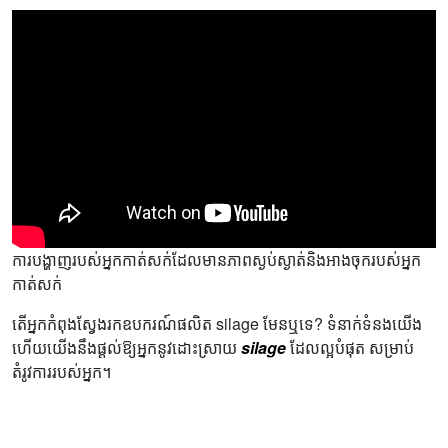
ការបង្ហាញរបស់អ្នកកាត់សក់ដែលមានភាពស្ងប់ស្ងាត់និងអាងចុករបស់អ្នក
កាត់សក់
តើអ្នកកំពុងស្វែងរកឧបករណ៍ផលិត silage មែនឬទេ? ទំនាក់ទំនងយើង
ហើយយើងនឹងផ្ដល់ឱ្យអ្នកនូវដោះស្រាយ
silage
ដែលល្អបំផុត សម្រាប់
តំរូវការរបស់អ្នក។