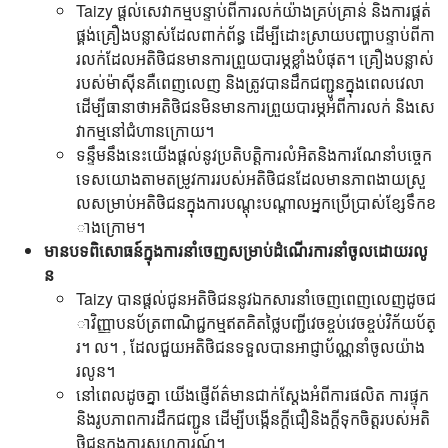
Taizy ផ្តល់សេវាកម្មបន្ទាប់ពីការលក់យ៉ាងគ្រប់គ្រាន់ និងការផ្គត់
ផ្គង់គ្រឿងបន្លាស់ដែលពាក់ព័ន្ធ ដើម្បីដោះស្រាយបញ្ហាបន្ទាប់ពីកា
រលក់ដែលអតិថិជនមានការព្រួយបារម្ភខ្លាំងបំផុត។ គ្រឿងបន្លាស់
របស់ម៉ាស៊ីនគឺពេញលេញ និងត្រូវបានដឹកជញ្ជូនក្នុងពេលវេលា
ដើម្បីធានាថាអតិថិជនមិនមានការព្រួយបារម្ភអំពីការលក់ និងសេ
វាកម្មនៅជំហានក្រោយ។
ទន្ទឹមនឹងនេះយើងផ្តល់នូវប្រតិបត្ដិការលំអិតនិងការណែនាំបច្ចេក
ទេសយោងតាមតម្រូវការរបស់អតិថិជនដែលមានភាពងាយស្រួ
លសម្រាប់អតិថិជនក្នុងការបណ្តុះបណ្តាលអ្នកប្រើប្រាស់ខ្សែទឹកខ
ាងក្រោម។
មានបទពិសោធន៍ក្នុងការនាំចេញសម្រាប់ដំណើរការនាំចូលដោយរលូ
ន
Taizy បានផ្តល់ជូនអតិថិជននូវឯកសារនាំចេញពេញលេញដូចជ
ាវិញ្ញាបនប័ត្រពាណិជ្ជកម្មឥតគិតថ្លៃបញ្ជីវេចខ្ចប់វេចខ្ចប់វិក័យប័ត្
រ។ ល។ , ដែលជួយអតិថិជនទទួលបានអាជ្ញាប័ណ្ណនាំចូលយ៉ាង
រលូន។
នៅពេលដូចគ្នា យើងផ្ញើព័ត៌មានជាក់ស្តែងអំពីការផលិត ការផ្ទុក
និងរូបភាពការដឹកជញ្ជូន ដើម្បីបង្កើនក្តីជឿនិងក្តីទុកចិត្តរបស់អតិ
ថិជនក្នុងការសហការណ៍។