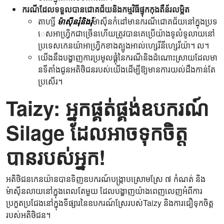
ករណីដែលទទួលបានជោគជ័យនិងកម្មវិធីផ្ទុកកុងតឺន័រលម្អិត
តាហ្សី
ម៉ាស៊ីនរុំនិងរុំ
ម៉ាស៊ីនកំដៅមានករណីជោគជ័យនៅក្នុងប្រទ
េសអាហ្វ្រិកជាច្រើនហើយត្រូវបានគេប្រើយ៉ាងទូលំទូលាយនៅ
ប្រទេសកេនយ៉ាអាហ្វ្រិកខាងត្បូងអាល់ហ្សេរីនីហ្សេរីយ៉ា។ ល។
យើងនឹងបង្ហាញការប្រមូលផ្ដុំនៃករណីនិងដំណោះស្រាយដែលមា
នទីតាំងជូនអតិថិជនរបស់យើងដើម្បីឱ្យមានការយល់ដឹងកាន់តែ
ប្រសើរ។
Taizy: អ្នកផ្គត់ផ្គង់ឧបករណ៍
Silage ដែលអាចទុកចិត្ត
បានរបស់អ្នក!
អតិថិជនកេនយ៉ានបានទិញឧបករណ៍បង្រ្កាបស្រោមស្រែ ៧ កំណត់ និង
ម៉ាស៊ីនលាយនៅក្នុងពេលតែមួយ ដែលបង្ហាញយ៉ាងពេញលេញអំពីការ
ប្រកួតប្រជែងនៅក្នុងទីផ្សារនៃឧបករណ៍ស្រែរបស់Taizy និងការជឿទុកចិត្ត
របស់អតិថិជន។