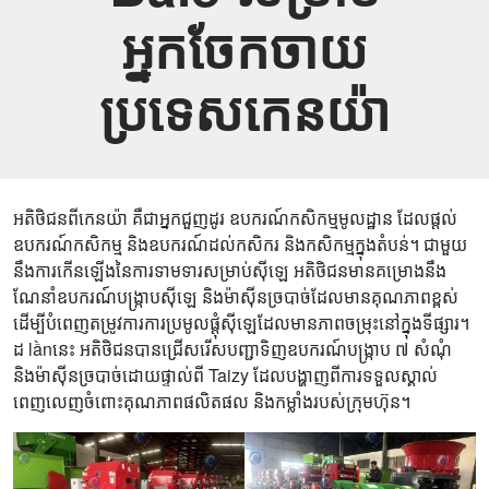
អ្នកចែកចាយ
ប្រទេសកេនយ៉ា
អតិថិជនពីកេនយ៉ា គឺជាអ្នកជួញដូរ ឧបករណ៍កសិកម្មមូលដ្ឋាន ដែលផ្តល់
ឧបករណ៍កសិកម្ម និងឧបករណ៍ដល់កសិករ និងកសិកម្មក្នុងតំបន់។ ជាមួយ
នឹងការកើនឡើងនៃការទាមទារសម្រាប់ស៊ីឡេ អតិថិជនមានគម្រោងនឹង
ណែនាំឧបករណ៍បង្រ្កាបស៊ីឡេ និងម៉ាស៊ីនច្របាច់ដែលមានគុណភាពខ្ពស់
ដើម្បីបំពេញតម្រូវការការប្រមូលផ្តុំស៊ីឡេដែលមានភាពចម្រុះនៅក្នុងទីផ្សារ។
ដ lầnនេះ អតិថិជនបានជ្រើសរើសបញ្ជាទិញឧបករណ៍បង្រ្កាប ៧ សំណុំ
និងម៉ាស៊ីនច្របាច់ដោយផ្ទាល់ពី Taizy ដែលបង្ហាញពីការទទួលស្គាល់
ពេញលេញចំពោះគុណភាពផលិតផល និងកម្លាំងរបស់ក្រុមហ៊ុន។