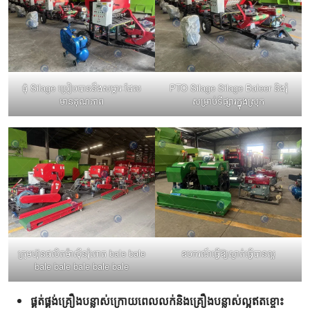
ជុំ Silage ប្រៀបបាននឹងសម្ភារៈដែល
PTO Silage Silage Baleer និងរុំ
មានគុណភាព
សម្រាប់ទីផ្សារក្នុងស្រុក
ក្រុមហ៊ុនផលិតម៉ាស៊ីនរុំពោត bale bale
ឧបករណ៍ធ្វើឱ្យស្ងាត់ធ្វើបានល្អ
bale bale bale bale bale
ផ្គត់ផ្គង់គ្រឿងបន្លាស់ក្រោយពេលលក់និងគ្រឿងបន្លាស់ល្អឥតខ្ចោះ