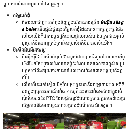
មួយតាមដំណោះស្រាយដែលត្រូវគ្នា។
តម្លៃលក់ដុំ
ពិចារណាថាពួកគេកំពុងទិញក្នុងបរិមាណដ៏ច្រើន
ម៉ាស៊ីន silag
e baler
យើងផ្តល់ជូននូវតម្លៃលក់ដុំដែលមានការប្រកួតប្រជែង
ហើយយើងគឺជាការផ្គត់ផ្គង់ដោយផ្ទាល់របស់រោងចក្រដោយផ្តល់
នូវប្រាក់ចំណេញគ្រប់គ្រាន់សម្រាប់អតិថិជនរបស់យើង។
ម៉ាស៊ីនដំណើរការល្អ
ម៉ាស៊ីនរុំនិងម៉ាស៊ីនចំបាប់ 7 ឈុតដែលបានទិញនៅពេលនេះគឺធ្វ
ើពីដែកថែបក្រាស់ដែលមានម៉ូទ័រដែលមានគុណភាពខ្ពស់សម្រ
បខ្លួនទៅនឹងតម្រូវការការងារដែលមានអាំងតេជាន់បន្តយូរនិងខ្ព
ស់។
លើសពីនេះទៅទៀតដើម្បីសម្របខ្លួនទៅនឹងតម្រូវការរបស់អតិថិ
ជនក្នុងស្រុកឧបករណ៍ទាំង 7 ឈុតនេះមានទាំងអស់នៅក្នុងសំ
ណុំបែបបទនៃ PTO ដែលផ្តល់នូវដំណោះស្រាយប្រកបដោយប្រ
សិទ្ធភាពនិងមានស្ថេរភាពសម្រាប់ដំណើរការ Silage ។