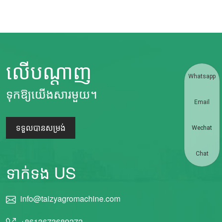
លើបណ្តាញ
Whatsapp
ទុកឱ្យយើងសារមួយ។
Email
ទទួលបានសម្រង់
Wechat
Chat
ទាក់ទង US
info@taizyagromachine.com
+8613673689272