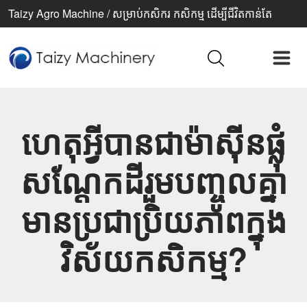
Taizy Agro Machine / សម្រាប់កសិករ កសិកម្ម ដើម្បីជីវិតកាន់តែ
ប្រសើរ
ហេតុអ្វីបានជាម៉ាស៊ីនផ្លុំ
សណ្តែកដីរួមបញ្ចូលគ្នា
មានប្រជាប្រិយភាពក្នុង
វិស័យកសិកម្ម?