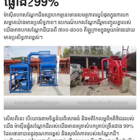
ផ្លោង≥99%
ម៉ាស៊ីន​បក​សណ្ដែកដី​ឧស្សាហកម្ម​នេះ​មាន​សមត្ថភាព​ល្អ​បំផុត​ក្នុង​ការ​បក​
សម្អាត​យ៉ាង​មាន​ប្រសិទ្ធភាព។ ឧបករណ៍​បក​សណ្ដែកដី​រួម​បញ្ចូល​គ្នា​របស់​
យើង​អាច​បក​សណ្ដែកដី​បាន​ពី ៧០០-៨០០០ គីឡូក្រាម​ក្នុង​មួយ​ម៉ោង​ដោយ​
មាន​ប្រសិទ្ធភាព​ខ្ពស់។
ឯកតាសំបកគ្រាប់ដីរួមបញ្ចូលគ្នា
ឯកតាសំបកសណ្តែកដីរួមបញ្ចូលគ្នា
លើសពីនេះ បើយោងតាមទិន្នន័យពិសោធន៍ និងមតិកែលម្អពីអតិថិជនរបស់
យើង ម៉ាស៊ីនផ្លុំសណ្តែកដីរបស់យើងមានអត្រាសំបកគ្រាប់ច្រើនជាង 99%
ដែលធានាបាននូវគុណភាពខ្ពស់ និងសុចរិតភាពរបស់សណ្តែកដី។