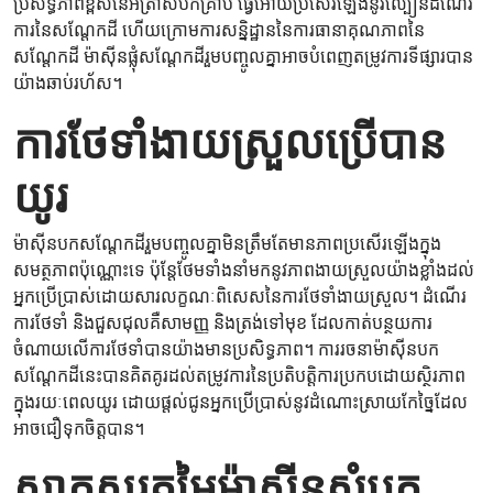
ប្រសិទ្ធភាពខ្ពស់នៃអត្រាសំបកគ្រាប់ ធ្វើអោយប្រសើរឡើងនូវល្បឿនដំណើរ
ការនៃសណ្ដែកដី ហើយក្រោមការសន្និដ្ឋាននៃការធានាគុណភាពនៃ
សណ្តែកដី ម៉ាស៊ីនផ្លុំសណ្តែកដីរួមបញ្ចូលគ្នាអាចបំពេញតម្រូវការទីផ្សារបាន
យ៉ាងឆាប់រហ័ស។
ការថែទាំងាយស្រួលប្រើបាន
យូរ
ម៉ាស៊ីន​បក​សណ្ដែកដី​រួម​បញ្ចូល​គ្នា​មិន​ត្រឹម​តែ​មាន​ភាព​ប្រសើរ​ឡើង​ក្នុង​
សមត្ថភាព​ប៉ុណ្ណោះ​ទេ ប៉ុន្តែ​ថែមទាំង​នាំ​មក​នូវ​ភាព​ងាយស្រួល​យ៉ាង​ខ្លាំង​ដល់​
អ្នក​ប្រើប្រាស់​ដោយសារ​លក្ខណៈ​ពិសេស​នៃ​ការ​ថែទាំ​ងាយស្រួល។ ដំណើរ
ការ​ថែទាំ និង​ជួសជុល​គឺ​សាមញ្ញ និង​ត្រង់​ទៅមុខ ដែល​កាត់​បន្ថយ​ការ​
ចំណាយ​លើ​ការ​ថែទាំ​បាន​យ៉ាង​មាន​ប្រសិទ្ធភាព។ ការ​រចនា​ម៉ាស៊ីន​បក​
សណ្ដែកដី​នេះ​បាន​គិតគូរ​ដល់​តម្រូវការ​នៃ​ប្រតិបត្តិការ​ប្រកបដោយ​ស្ថិរភាព​
ក្នុង​រយៈពេល​យូរ ដោយ​ផ្ដល់​ជូន​អ្នក​ប្រើប្រាស់​នូវ​ដំណោះស្រាយ​កែច្នៃ​ដែល​
អាច​ជឿ​ទុកចិត្ត​បាន។
សាកសួរតម្លៃម៉ាស៊ីនសំបក