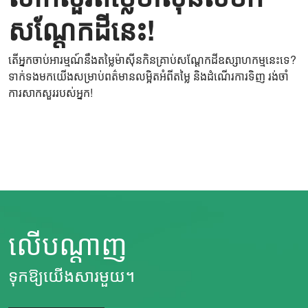
សណ្តែកដីនេះ!
តើ​អ្នក​ចាប់​អារម្មណ៍​នឹង​តម្លៃ​ម៉ាស៊ីន​កិន​គ្រាប់​សណ្តែកដី​ឧស្សាហកម្ម​នេះ​ទេ?
ទាក់ទងមកយើងសម្រាប់ពត៌មានលម្អិតអំពីតម្លៃ និងដំណើរការទិញ រង់ចាំ
ការសាកសួររបស់អ្នក!
លើបណ្តាញ
ទុកឱ្យយើងសារមួយ។