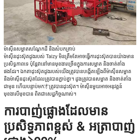
ម៉ាស៊ីនសម្អាតសណ្តែកដី និងសំបកគ្រាប់
ម៉ាស៊ីនដុះស៊ុតដូងរបស់ Taizy មិនត្រឹមតែអាចធ្វើការដុះស៊ុតបានយ៉ាងមាន
ប្រសិទ្ធភាពទេ ប៉ុន្តែវានៅមានមុខងារច្រើនក្នុងការសម្អាត និងចាត់តាំង
ផងដែរ។ ឯកតាដុះស៊ុតដូងរបស់យើងត្រូវបានបង្កើតឡើងពីម៉ាស៊ីនសម្អាត
និងម៉ាស៊ីនដុះស៊ុតដែលត្រូវបានភ្ជាប់គ្នា។ ដូងត្រូវបានសម្អាត និងចាត់តាំង
ជាមុន ហើយបន្ទាប់មក才ត្រូវបានដុះស៊ុត។ ម៉ាស៊ីនមួយអាចអនុវត្តន៍
មុខងារបីមុខបាន ពិតជាសេដ្ឋកិច្ចណាស់។
ការបាញ់ផ្លោងដែលមាន
ប្រសិទ្ធភាពខ្ពស់ & អត្រាបាញ់