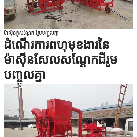
ម៉ាស៊ីនផ្លុំសណ្តែកដីរួមបញ្ចូលគ្នា
ដំណើរការពហុមុខងារនៃ
ម៉ាស៊ីនសែលសណ្តែកដីរួម
បញ្ចូលគ្នា