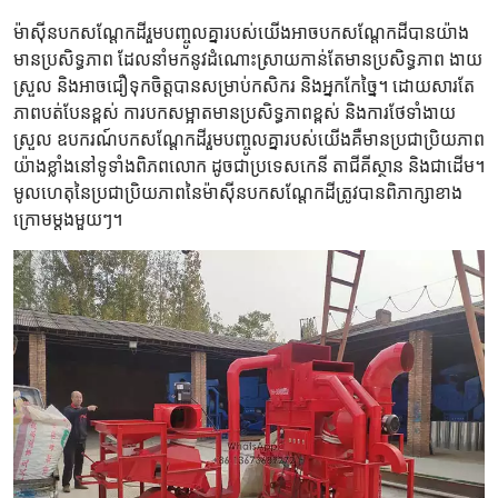
ម៉ាស៊ីន​បក​សណ្ដែកដី​រួម​បញ្ចូល​គ្នា​របស់​យើង​អាច​បក​សណ្ដែកដី​បាន​យ៉ាង​
មាន​ប្រសិទ្ធភាព ដែល​នាំ​មក​នូវ​ដំណោះស្រាយ​កាន់​តែ​មាន​ប្រសិទ្ធភាព ងាយ​
ស្រួល និង​អាច​ជឿ​ទុកចិត្ត​បាន​សម្រាប់​កសិករ និង​អ្នក​កែច្នៃ។ ដោយសារ​តែ​
ភាព​បត់បែន​ខ្ពស់ ការ​បក​សម្អាត​មាន​ប្រសិទ្ធភាព​ខ្ពស់ និង​ការ​ថែទាំ​ងាយ
ស្រួល ឧបករណ៍​បក​សណ្ដែកដី​រួម​បញ្ចូល​គ្នា​របស់​យើង​គឺ​មាន​ប្រជាប្រិយភាព​
យ៉ាង​ខ្លាំង​នៅ​ទូទាំង​ពិភពលោក ដូចជា​ប្រទេស​កេនី​ តាជីគីស្ថាន និង​ជាដើម។
មូលហេតុ​នៃ​ប្រជាប្រិយភាព​នៃ​ម៉ាស៊ីន​បក​សណ្ដែកដី​ត្រូវ​បាន​ពិភាក្សា​ខាង​
ក្រោម​ម្ដង​មួយៗ។