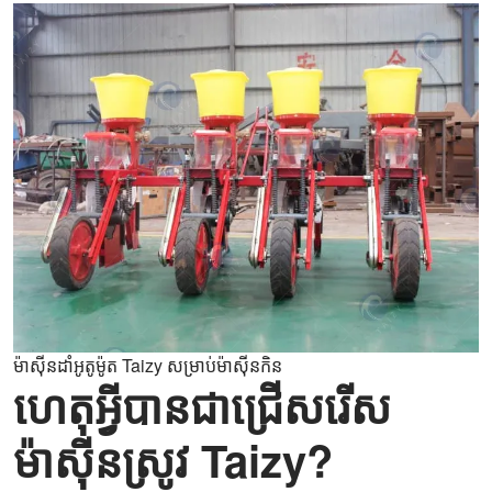
ម៉ាស៊ីនដាំអូតូម៉ូត Taizy សម្រាប់ម៉ាស៊ីនកិន
ហេតុអ្វីបានជាជ្រើសរើស
ម៉ាស៊ីនស្រូវ Taizy?