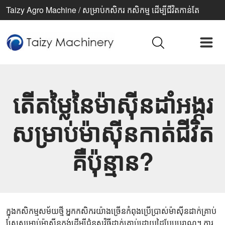
Taizy Agro Machine / សម្រាប់កសិករ កសិកម្ម ដើម្បីជីវិតកាន់តែ
ប្រសើរ
តើតម្លៃនៃម៉ាស៊ីនដាំអង្ករ​
សម្រាប់ម៉ាស៊ីនកាត់ជីវិត​
គឺ​ប៉ុន្មាន?
ក្នុងកសិកម្មសម័យថ្មី អ្នកកសិករ​យ៉ាងច្រើនកំពុងប្រើប្រាស់ម៉ាស៊ីនដាក់គ្រាប់
ស្រែសម្រាប់ម៉ាស៊ីនកង់ដើម្បីជំនួសវិធីដាក់គ្រាប់ដោយដៃបែបបុរាណ។ ការ