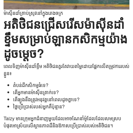
ម៉ាស៊ីនដាំគ្រាប់ស្រូវនៅក្នុងរោងចក្រ
អតិថិជនជ្រើសរើសម៉ាស៊ីនដាំ
ខ្ទឹមសម្រាប់ឡានកសិកម្មយ៉ាង
ដូចម្តេច?
ពេលទិញម៉ាស៊ីនដាំខ្ទឹម អតិថិជនគួរតែវាយតម្លៃដោយផ្អែកលើតម្រូវការរបស់
ខ្លួន៖
តំបន់ដីកសិកម្មធំទេ?
តើអ្នកមានម៉ាស៊ីនត្រាក់ទេ?
តើធ្យូងនឹងត្រូវអនុវត្តនៅពេលដូចគ្នា​ទេ?
ថ្លៃប្រើប្រាស់របស់អ្នកគឺប៉ុន្មាន?
Taizy មានក្រុមអ្នកជំនាញមួយដែលអាចណែនាំម៉ូដែលដែលសមស្រប
បំផុតអាស្រ័យលើស្ថានភាពដីនិងឱកាសប្រើប្រាស់របស់អតិថិជន។