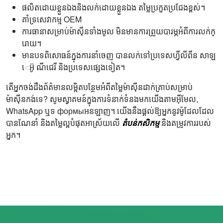
ផលិតដោយខ្លួនឯងនិងលក់ដោយខ្លួនឯង តម្លៃប្រកួតប្រជែងខ្ពស់។
គាំទ្រសេវាកម្ម OEM
ការធានាសម្រាប់ម៉ាស៊ីនទាំងមូល មិនមានការព្រួយបារម្ភអំពីការលក់ក្
រោយ។
មានបទពិសោធន៍ក្នុងការនាំចេញ បានលក់ទៅប្រទេសហ្វីលីពីន សាឡ
េអ៊ូ ណីជេរី និងប្រទេសផ្សេងទៀត។
តើអ្នកចង់ដឹងព័ត៌មានលម្អិតបន្ថែមអំពីតម្លៃម៉ាស៊ីនដាក់គ្រាប់សម្រាប់
ម៉ាស៊ីនកង់ទេ? សូមស្វាគមន៍ក្នុងការទំនាក់ទំនងមកយើងតាមអ៊ីមែល,
WhatsApp ឬទ формыអនឡាញ។ យើងនឹងផ្តល់ឱ្យអ្នកនូវម៉ូដែលដែល
បានណែនាំ និងតម្លៃល្អបំផុតអាស្រ័យលើ
តំបន់កសិកម្ម
និងតម្រូវការរបស់
អ្នក។