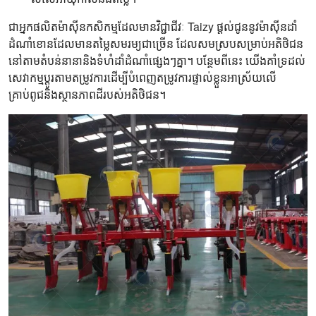
ជាអ្នកផលិតម៉ាស៊ីនកសិកម្មដែលមានវិជ្ជាជីវៈ Taizy ផ្តល់ជូននូវម៉ាស៊ីនដាំ
ដំណាំខោនដែលមានតម្លៃសមរម្យជាច្រើន ដែលសមស្របសម្រាប់អតិថិជន
នៅតាមតំបន់នានានិងទំហំដាំដំណាំផ្សេងៗគ្នា។ បន្ថែមពីនេះ យើងគាំទ្រដល់
សេវាកម្មប្ដូរតាមតម្រូវការដើម្បីបំពេញតម្រូវការផ្ទាល់ខ្លួនអាស្រ័យលើ
គ្រាប់ពូជនិងស្ថានភាពដីរបស់អតិថិជន។