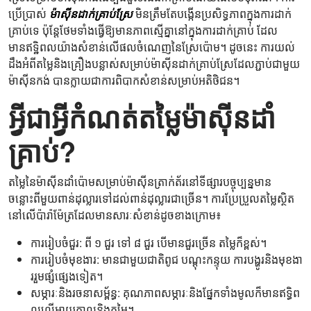
ប្រើប្រាស់
ម៉ាស៊ីនដាក់គ្រាប់ស្រែ
មិនត្រឹមតែបង្កើនប្រសិទ្ធភាពក្នុងការដាក់
គ្រាប់ទេ ប៉ុន្តែថែមទាំងធ្វើឱ្យមានភាពស្មើគ្នានៅក្នុងការដាក់គ្រាប់ ដែល
មានឥទ្ឋិពលយ៉ាងសំខាន់លើផលចំណេញនៃស្រែប៉ោម។ ដូចនេះ ការយល់
ដឹងអំពីតម្លៃនិងគ្រឿងបន្លាស់សម្រាប់ម៉ាស៊ីនដាក់គ្រាប់ស្រែដែលភ្ជាប់ជាមួយ
ម៉ាស៊ីនកង់ បានក្លាយជាការពិបាកសំខាន់សម្រាប់អតិថិជន។
អ្វីជាអ្វីកំណត់តម្លៃម៉ាស៊ីនដាំ
គ្រាប់?
តម្លៃនៃម៉ាស៊ីនដាំប៉ោមសម្រាប់ម៉ាស៊ីនត្រាក់ត័រ​នៅទីផ្សារបច្ចុប្បន្នមាន
ចន្លោះពីមួយពាន់ដុល្លារទៅដល់ពាន់ដុល្លារជាច្រើន។ ការប្រែប្រួលតម្លៃស្ថិត
នៅលើប៉ារ៉ាម៉ែត្រដែលមានសារៈសំខាន់ដូចខាងក្រោម៖
ការរៀបចំជួរ: ពី ១ ជួរ ទៅ ៨ ជួរ បើមានជួរច្រើន តម្លៃក៏ខ្ពស់។
ការរៀបចំមុខងារ: មានជាមួយជាតិពូជ បណ្តុះកន្ទុយ ការបង្ហូរនិងមុខងា
ររួមផ្សំផ្សេងទៀត។
សម្ភារៈនិងរចនាសម្ព័ន្ធ: គុណភាពសម្ភារៈនិងផ្នែកទាំងមូលក៏មានឥទ្ធិព
លលើអាយុកាលនិងតម្លៃ។