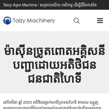
Taizy Agro Machine / សម្រាប់កសិករ កសិកម្ម ដើម្បីជីវិតកាន់តែ
ប្រសើរ
ម៉ាស៊ីនច្រូតពោតអគ្គិសនី
បញ្ជាដោយអតិថិជន
ជនជាតិហៃទី
នៅខែមីនា ឆ្នាំ 2023 អតិថិជនម្នាក់មកពីប្រទេសហៃទី តាមរយៈឈ្មួញ
កណ្តាលបានបង្ហាញពីចំណាប់អារម្មណ៍របស់គាត់ចំពោះម៉ាស៊ីនច្រូតពោត