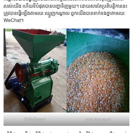
របស់យើង ហើយទីបំផុតបានបញ្ជាទិញមួយ។ ដោយសារតែប្រតិបត្តិការនេះ
ត្រូវបានធ្វើឡើងតាមរយៈឈ្មួញកណ្តាល ពួកយើងបានទាក់ទងគ្នាតាមរយៈ
WeChat។
ម៉ាស៊ីនកិនពោត
ពោត dehusked