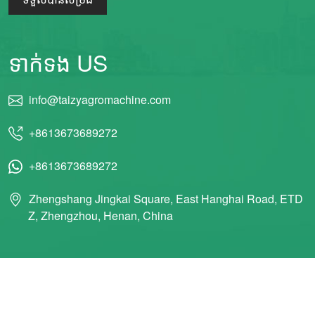
ទាក់ទង US
info@taizyagromachine.com
+8613673689272
+8613673689272
Zhengshang Jingkai Square, East Hanghai Road, ETD
Z, Zhengzhou, Henan, China
© 2011 Taizy Machinery Co., Ltd. រក្សាសិទ្ធិគ្រប់យ៉ាង