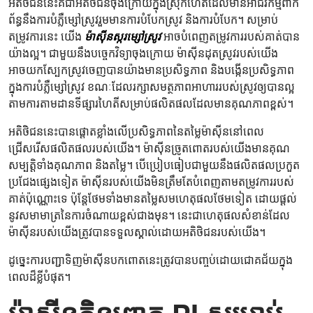
អតិថិជននេះគឺជាអតិថិជនចុងក្រោយក្នុងស្រុកហៃតីដែលមានអាជីវកម្មពាក់
ព័ន្ធនឹងការបំភ្លឺម្សៅស្រូវរួមមានការបំបែកស្រូវ និងការបំបែក។ សម្រាប់
តម្រូវការនេះ យើង
ម៉ាស៊ីនស្ករម្សៅស្រូវ
អាចបំពេញតម្រូវការរបស់គាត់បាន
យ៉ាងល្អ។ ជាមួយនឹងបច្ចេកវិទ្យាចុងក្រោយ ម៉ាស៊ីនដុតស្រូវរបស់យើង
អាចយកស្បែកស្រូវចេញបានយ៉ាងមានប្រសិទ្ធភាព និងបង្កើនប្រសិទ្ធភាព
ក្នុងការបំភ្លឺម្សៅស្រូវ ខណៈដែលរក្សាសមត្ថភាពអាហាររបស់ស្រូវឲ្យបានល្អ
តាមការតាមដានទីផ្សារហៃតីសម្រាប់ផលិតផលដែលមានគុណភាពខ្ពស់។
អតិថិជន​នេះ​បាន​ផ្តោត​ខ្លាំង​លើ​ប្រសិទ្ធភាព​នៃ​តម្លៃ​ម៉ាស៊ីន​នៅពេល​
ជ្រើសរើស​ផលិតផល​របស់​យើង។ ម៉ាស៊ីនច្រូតពោតរបស់យើងមានគុណ
សម្បត្តិទាំងគុណភាព និងតម្លៃ។ បើប្រៀបធៀបជាមួយនឹងផលិតផលប្រកួត
ប្រជែងផ្សេងទៀត ម៉ាស៊ីនរបស់យើងមិនត្រឹមតែបំពេញតាមតម្រូវការរបស់
គាត់ប៉ុណ្ណោះទេ ប៉ុន្តែថែមទាំងមានតម្លៃសមហេតុផលថែមទៀត ដោយផ្តល់
នូវសមាមាត្រនៃការចំណាយខ្ពស់ជាងមុន។ នេះជាហេតុផលសំខាន់ដែល
ម៉ាស៊ីនរបស់យើងត្រូវបានទទួលស្គាល់ដោយអតិថិជនរបស់យើង។
ដូច្នេះ​ការ​បញ្ជា​ទិញ​ម៉ាស៊ីន​បក​ពោត​នេះ​ត្រូវ​បាន​បញ្ចប់​ដោយ​ជោគជ័យ​ក្នុង​
ពេល​ដ៏​ខ្លី​បំផុត។