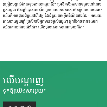
(គ្រឿងបន្លាស់ដែលខូចដោយធម្មជាតិ)។ ប្រសិនបើអ្នកមានចម្ងល់នៅពេល
អ្នកទទួល និងប្រើប្រាស់ម៉ាស៊ីន អ្នកអាចទាក់ទងមកយើងខ្ញុំបានទាន់ពេល។
យើងក៏អាចផ្តល់ជំនួយជាវីដេអូ និងជំនួយតាមអ៊ីនធឺណិតផងដែរ។ អស់រយៈ
ពេលជាងមួយឆ្នាំ ប្រសិនបើអ្នកមានចម្ងល់ផ្សេងៗ អ្នកក៏អាចទាក់ទងមក
យើងដោយផ្ទាល់ផងដែរ។ យើងផ្តល់សេវាកម្មពេញមួយជីវិត។
លើបណ្តាញ
ទុកឱ្យយើងសារមួយ។
ទទួលបានសម្រង់