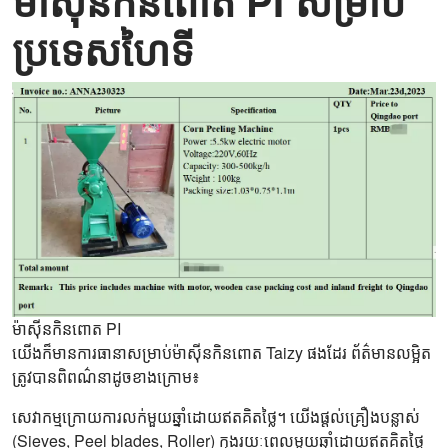
ម៉ាស៊ីនកិនពោត PI សម្រាប់
ប្រទេសហៃទី
ម៉ាស៊ីនកិនពោត PI
យើងក៏មានការធានាសម្រាប់ម៉ាស៊ីនកិនពោត Taizy ផងដែរ ព័ត៌មានលម្អិត
ត្រូវបានពិពណ៌នាដូចខាងក្រោម៖
សេវាកម្មក្រោយការលក់មួយឆ្នាំដោយឥតគិតថ្លៃ។ យើងផ្តល់គ្រឿងបន្លាស់
(Sieves, Peel blades, Roller) ក្នុងរយៈពេលមួយឆ្នាំដោយឥតគិតថ្លៃ