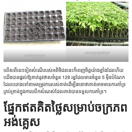
ការបណ្តុះគ្រាប់ពូជ
ថាសបណ្តុះកូន
លើសពីនេះទៀតសំណើរបស់អតិថិជននេះក៏ពេញចិត្តយ៉ាងខ្លាំងដែរហើយ
យើងបានផ្តល់ឱ្យគាត់នូវថាសចំនួន 128 រន្ធដែលមានចំនួន 5 ម៉ឺនបំណែក
ដែលយោងទៅតាមតម្រូវការរបស់គាត់ដើម្បីធានាថាគាត់អាចមានការគាំទ្រ
គ្រប់គ្រាន់ក្នុងការលើកសំណស់ដែលគាត់បានទទួលការគាំទ្រ។
ផ្នែកឥតគិតថ្លៃសម្រាប់ចក្រភព
អង់គ្លេស