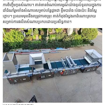
ការចិញ្ចឹមកូនសំណាប។ គាត់​មាន​ចំណាប់​អារម្មណ៍​យ៉ាង​ទូលំទូលាយ​ក្នុង​ការ​
ដាំ​ដំណាំ​រួម​ទាំង​សំណាប​សម្រាប់​បន្លែ​ដូច​ជា ខ្ទឹមបារាំង ប៉េងប៉ោះ និង​ស្ពៃ
ក្តោប។ ប្រឈមមុខនឹងតម្រូវការចម្រុះ គាត់កំពុងស្វែងរកដំណោះស្រាយ
សម្រាប់ការផលិតសំណាបប្រកបដោយប្រសិទ្ធភាព។