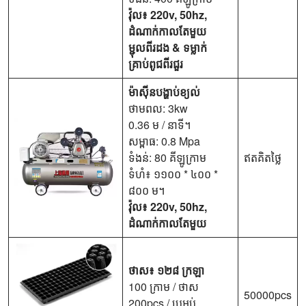
វ៉ុល៖
220v, 50hz,
ដំណាក់កាលតែមួយ
ម្ជុលពីរដង & ទម្លាក់
គ្រាប់ពូជពីរជួរ
ម៉ាស៊ីនបង្ហាប់ខ្យល់
ថាមពល: 3kw
0.36 ម / នាទី។
សម្ពាធ: 0.8 Mpa
ទំងន់: 80 គីឡូក្រាម
ឥតគិតថ្លៃ
ទំហំ៖ ១១០០ * ៤០០ *
៨០០ ម។
វ៉ុល៖
220v, 50hz,
ដំណាក់កាលតែមួយ
ថាស៖ ១២៨ ក្រឡា
100 ក្រាម / ថាស
50000pcs
200pcs / ប្រអប់