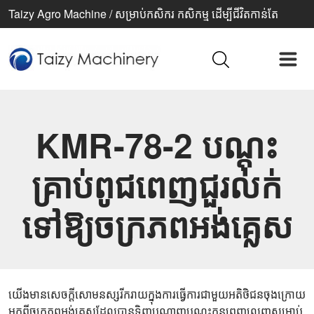
Taizy Agro Machine / សម្រាប់កសិករ កសិកម្ម ដើម្បីជីវិតកាន់តែ
ប្រសើរ
KMR-78-2 បណ្តុះ
គ្រាប់ពូជពេញជួរលក់
ទៅឱ្យចក្រភពអង់គ្លេស
យើងមានសេចក្តីសោមនស្សរីករាយក្នុងការធ្វើការជាមួយអតិថិជនចុងក្រោយ
មកពីចក្រភពអង់គ្លេសដែលបានទិញបណ្តាញបណ្តុះកូនពេញលេញសម្រាប់