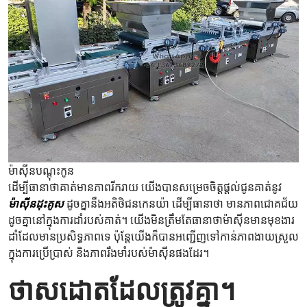
ម៉ាស៊ីនបណ្តុះកូន
ដើម្បីធានាថាគាត់មានភាពរីករាយ យើងបានសម្រេចចិត្តផ្តល់ជូនគាត់នូវ
ម៉ាស៊ីនដុះគូស
ដូចគ្នានឹងអតិថិជនកេនយ៉ា ដើម្បីធានាថា មានភាពជោគជ័យ
ដូចគ្នានៅក្នុងការដាំរបស់គាត់។ យើងមិនត្រឹមតែធានាថាម៉ាស៊ីនមានមុខងារ
ដាំដែលមានប្រសិទ្ធភាពទេ ប៉ុន្តែយើងក៏បានអញ្ជើញទៅកាន់ភាពងាយស្រួល
ក្នុងការប្រើប្រាស់ និងភាពរឹងមាំរបស់ម៉ាស៊ីនផងដែរ។
ថាសដោតដែលត្រូវគ្នា។