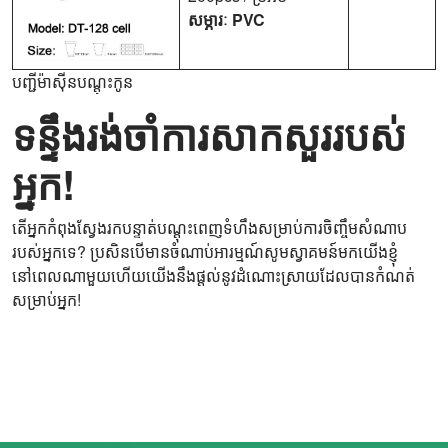
សម្ភារៈ PVC
បញ្ជីម៉ាស៊ីនបណ្តុះកូន
ទន្ទឹងរង់ចាំការសាកសួររបស់
អ្នក!
តើអ្នកកំពុងស្វែងរកបន្ទាត់បណ្ដុះពេញទំហឹងសម្រាប់ការចិញ្ចឹមសំណាប
របស់អ្នកទេ? ប្រសិនបើមានចំណាប់អារម្មណ៍សូមស្វាគមន៍មកយើងខ្ញុំ
នៅពេលណាមួយហើយយើងនឹងផ្តល់នូវដំណោះស្រាយដែលបានកំណត់
សម្រាប់អ្នក!