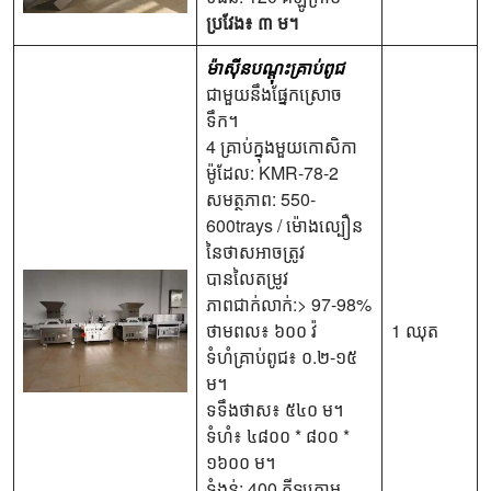
ប្រវែង៖ ៣ ម។
ម៉ាស៊ីនបណ្តុះគ្រាប់ពូជ
ជាមួយនឹងផ្នែកស្រោច
ទឹក។
4 គ្រាប់ក្នុងមួយកោសិកា
ម៉ូដែល: KMR-78-2
សមត្ថភាព: 550-
600trays / ម៉ោងល្បឿន
នៃថាសអាចត្រូវ
បានលៃតម្រូវ
ភាពជាក់លាក់:> 97-98%
ថាមពល៖ ៦០០ វ៉
1 ឈុត
ទំហំគ្រាប់ពូជ៖ ០.២-១៥
ម។
ទទឹងថាស៖ ៥៤០ ម។
ទំហំ៖ ៤៨០០ * ៨០០ *
១៦០០ ម។
ទំងន់: 400 គីឡូក្រាម