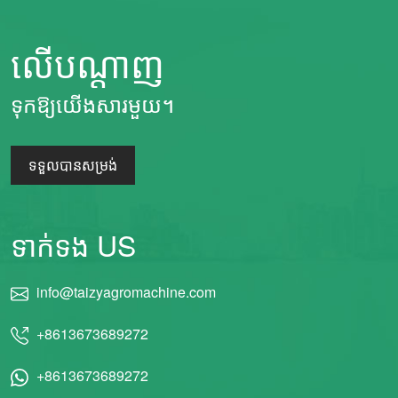
លើបណ្តាញ
ទុកឱ្យយើងសារមួយ។
ទទួលបានសម្រង់
ទាក់ទង US
info@taizyagromachine.com
+8613673689272
+8613673689272