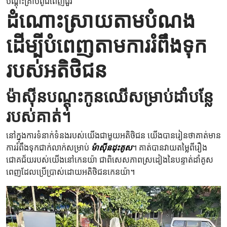
បណ្តុះគ្រាប់ពូជពេញជួរ
ដំណោះស្រាយតាមបំណង
ដើម្បីបំពេញតាមការរំពឹងទុក
របស់អតិថិជន
ម៉ាស៊ីនបណ្តុះកូនឈើសម្រាប់ដាំបន្លែ
របស់គាត់។
នៅក្នុងការទំនាក់ទំនងរបស់យើងជាមួយអតិថិជន យើងបានរៀនថាគាត់មាន
ការរំពឹងទុកជាក់លាក់សម្រាប់
ម៉ាស៊ីនដុះគូស
។ គាត់បានវាយតម្លៃពីរឿង
ជោគជ័យរបស់យើងនៅកេនយ៉ា ជាពិសេសភាពស្រដៀងនៃបន្ទាត់ដាំគូស
ពេញដែលប្រើប្រាស់ដោយអតិថិជនកេនយ៉ា។