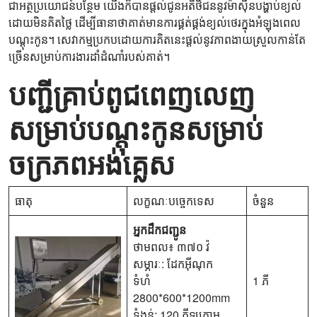
ជាអត្ថប្រយោជន៍បន្ថែម យើងក៏បានផ្តល់ជូនអតិថិជននូវម៉ាស៊ីនបង្ហាប់ខ្យល់
ដោយមិនគិតថ្លៃ ដើម្បីធានាថាគាត់មានការផ្គត់ផ្គង់ខ្យល់ថេរក្នុងអំឡុងពេល
បណ្តុះកូន។ សេវាកម្មប្រកបដោយការគិតនេះផ្តល់នូវភាពងាយស្រួលកាន់តែ
ច្រើនសម្រាប់ការងារដាំដំណាំរបស់គាត់។
បញ្ជីគ្រាប់ពូជពេញលេញ
សម្រាប់បណ្តុះកូនសម្រាប់
ចក្រភពអង់គ្លេស
ធាតុ
លក្ខណៈបច្ចេកទេស
ចំនួន
អ្នកដឹកជញ្ជូន
ថាមពល៖ ៣៧០ វ៉
សម្ភារៈ: ដែកអ៊ីណុក
ទំហំ
1 ភី
2800*600*1200mm
ទំងន់: 120 គីឡូក្រាម