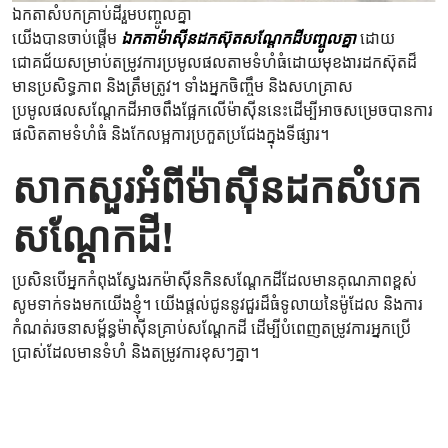
ឯកតាសំបកគ្រាប់ដីរួមបញ្ចូលគ្នា
យើងបានចាប់ផ្តើម
ឯកតាម៉ាស៊ីនដកស៊ុតសណ្តែកដីបញ្ចូលគ្នា
ដោយ
ជោគជ័យសម្រាប់តម្រូវការប្រមូលផលតាមទំហំធំដោយមុខងារដកស៊ុតដ៏
មានប្រសិទ្ធភាព និងត្រឹមត្រូវ។ ទាំងអ្នកចិញ្ចឹម និងសហគ្រាស
ប្រមូលផលសណ្តែកដីអាចពឹងផ្អែកលើម៉ាស៊ីននេះដើម្បីអាចសម្រេចបានការ
ផលិតតាមទំហំធំ និងកែលម្អការប្រកួតប្រជែងក្នុងទីផ្សារ។
សាកសួរអំពីម៉ាស៊ីនដកសំបក
សណ្តែកដី!
ប្រសិនបើអ្នកកំពុងស្វែងរកម៉ាស៊ីនកិនសណ្តែកដីដែលមានគុណភាពខ្ពស់
សូមទាក់ទងមកយើងខ្ញុំ។ យើងផ្តល់ជូននូវជួរដ៏ធំទូលាយនៃម៉ូដែល និងការ
កំណត់រចនាសម្ព័ន្ធម៉ាស៊ីនគ្រាប់សណ្តែកដី ដើម្បីបំពេញតម្រូវការអ្នកប្រើ
ប្រាស់ដែលមានទំហំ និងតម្រូវការខុសៗគ្នា។