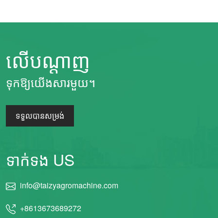
លើបណ្តាញ
ទុកឱ្យយើងសារមួយ។
ទទួលបានសម្រង់
ទាក់ទង US
info@taizyagromachine.com
+8613673689272