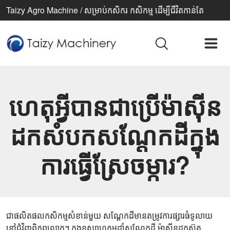
Taizy Agro Machine / សម្រាប់កសិករ កសិកម្ម ដើម្បីជីវិតកាន់តែ
ប្រសើរ
ហេតុអ្វី​បាន​ជា​ប្រើ​ម៉ាស៊ីន​
ដក​សំបក​សណ្ដែក​ដី​ក្នុង​
ការ​ធ្វើ​ស្រែ​ចម្ការ?
ជាផលិតផលកសិកម្មសំខាន់មួយ សណ្តែកដីមានតម្រូវការផ្សារធំទូលាយ
នៅជុំវិញពិភពលោក។ ក្នុងឧស្សាហកម្មដាំសណ្តែកដី ម៉ាស៊ីនដកស៊ុត