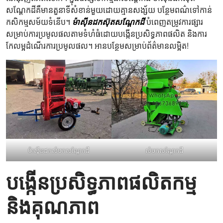
សណ្តែកដីគឺមានតួនាទីសំខាន់មួយដោយគ្មានសង្ស័យ បន្ថែមពណ៌ទៅកាន់
កសិកម្មសម័យទំនើប។
ម៉ាស៊ីនដកស៊ុតសណ្តែកដី
បំពេញតម្រូវការផ្សារ
សម្រាប់ការប្រមូលផលតាមទំហំធំដោយបង្កើនប្រសិទ្ធភាពផលិត និងការ
កែលម្អដំណើរការប្រមូលផល។ អានបន្ថែមសម្រាប់ព័ត៌មានលម្អិត!
ម៉ាស៊ីនដកសំបកសណ្តែកដី
សំបកសណ្តែកដី
បង្កើនប្រសិទ្ធភាពផលិតកម្ម
និងគុណភាព