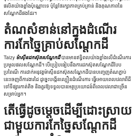
ផលិតយ៉ាងខ្លាំងប៉ុណ្ណោះទេ ប៉ុន្តែថែរក្សាភាពគ្រប់គ្រាន់ និងគុណភាពនៃ
សណ្តែកដីផងដែរ។
តំណសំខាន់នៅក្នុងដំណើរ
ការកែច្នៃគ្រាប់សណ្តែកដី
Taizy
ម៉ាស៊ីនដកស៊ុតសណ្តែកដី
បានមានឥទ្ធិពលយ៉ាងខ្លាំងលើដំណើរការ
ប្រមូលផលសណ្តែកដី។ បើប្រៀបធៀបនឹងការដកស៊ុតសណ្តែកដីបែប
ប្រពៃណី ការដាក់អនុវត្តម៉ាស៊ីនដកស៊ុតសណ្តែកដីបានបញ្ចេញតំណភ្ជាប់
នេះចេញពីការងារដៃ ដូច្នេះបង្កើនល្បឿនដំណើរការ ធ្វើអោយពេលវេលាពីដី
ទៅទីផ្សារកាត់តិច និងគួរឱ្យទទួលបានអត្ថប្រយោជន៍ពីពេលវេលាជាច្រើន
សម្រាប់អ្នក។
តើធ្វើដូចម្តេចដើម្បីដោះស្រាយ
ជាមួយការកែច្នៃសណ្តែកដី