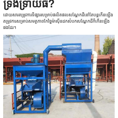
ទ្រង់ទ្រាយធំ?
ដោយសារតម្រូវការទីផ្សារសម្រាប់ផលិតផលសណ្តែកដីនៅតែបន្តកើនឡើង
តម្រូវការសម្រាប់សមត្ថភាពកែច្នៃម៉ាស៊ីនដកសំបកសណ្ដែកដីក៏កើនឡើង
ផងដែរ។