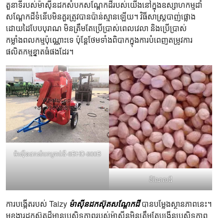
តួនាទីរបស់ម៉ាស៊ីនដកសំបកសណ្ដែកដីរបស់យើងនៅក្នុងឧស្សាហកម្មដាំ
សណ្តែកដីទំនើបមិនគួរត្រូវបានប៉ាន់ស្មានឡើយ។ វិធីសាស្ត្របាញ់ផ្លោង
ដោយដៃបែបបុរាណ មិនត្រឹមតែប្រើប្រាស់ពេលវេលា និងប្រើប្រាស់
កម្លាំងពលកម្មប៉ុណ្ណោះទេ ប៉ុន្តែថែមទាំងពិបាកក្នុងការបំពេញតម្រូវការ
ផលិតកម្មខ្នាតធំផងដែរ។
ម៉ាស៊ីនដកសំបកគ្រាប់ដី-6BHD-800B
ខឺណែលដី
ការបង្កើតរបស់ Taizy
ម៉ាស៊ីនដកស៊ុតសណ្តែកដី
បានបម្លែងស្ថានភាពនេះ។
មុខងារដកស៊ុតដ៏មានប្រសិទ្ធភាពរបស់ម៉ាស៊ីនមិនត្រឹមតែបង្កើនប្រសិទ្ធភាព