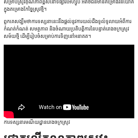
សម្រាប់ស្រូវគុណភាពខ្ពស់នៅទីផ្សារអេហ្ស៊ីប អតិថិជនមានគម្រោងវិនិយោគ
ក្នុងគម្រោងកែច្នៃស្រូវថ្មី។
ពួកគេសង្ឃឹមថាការទស្សនានេះនឹងផ្តល់នូវការយល់ដឹងទូលំទូលាយអំពីការ
កំណត់កំណត់ សមត្ថភាព និងចំណាយប្រតិបត្តិការនៃបន្ទាត់រោងចក្រស្រូវ
សម័យថ្មី ដើម្បីរៀបចំសម្រាប់ការទិញនៅអនាគត។
ការទស្សនារមណីយដ្ឋានរោងចក្រស្រូវ