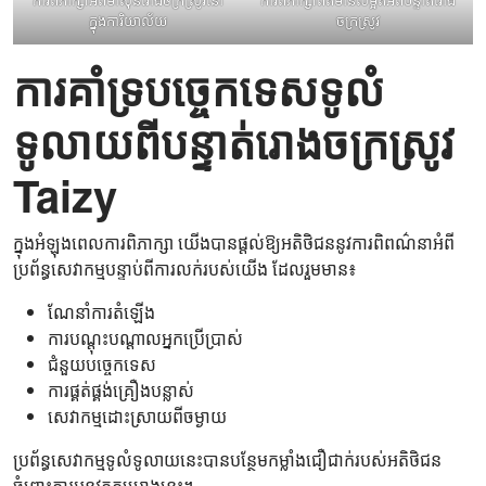
ក្នុងការិយាល័យ
ចក្រស្រូវ
ការគាំទ្របច្ចេកទេសទូលំ
ទូលាយពីបន្ទាត់រោងចក្រស្រូវ
Taizy
ក្នុងអំឡុងពេលការពិភាក្សា យើងបានផ្តល់ឱ្យអតិថិជននូវការពិពណ៌នាអំពី
ប្រព័ន្ធសេវាកម្មបន្ទាប់ពីការលក់របស់យើង ដែលរួមមាន៖
ណែនាំការតំឡើង
ការបណ្តុះបណ្តាលអ្នកប្រើប្រាស់
ជំនួយបច្ចេកទេស
ការផ្គត់ផ្គង់គ្រឿងបន្លាស់
សេវាកម្មដោះស្រាយពីចម្ងាយ
ប្រព័ន្ធសេវាកម្មទូលំទូលាយនេះបានបន្ថែមកម្លាំងជឿជាក់របស់អតិថិជន
ចំពោះការអនុវត្តគម្រោងនេះ។