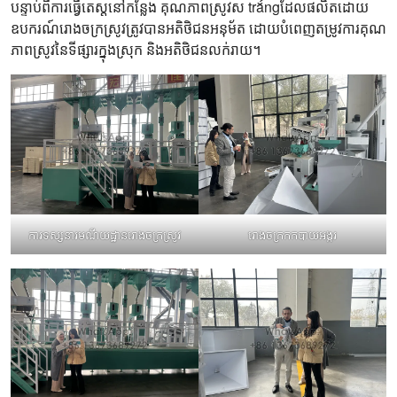
បន្ទាប់ពីការធ្វើតេស្តនៅកន្លែង គុណភាពស្រូវស trắngដែលផលិតដោយ
ឧបករណ៍រោងចក្រស្រូវត្រូវបានអតិថិជនអនុម័ត ដោយបំពេញតម្រូវការគុណ
ភាពស្រូវនៃទីផ្សារក្នុងស្រុក និងអតិថិជនលក់រាយ។
ការទស្សនារមណីយដ្ឋានរោងចក្រស្រូវ
រោងចក្រកកបាយអង្ករ