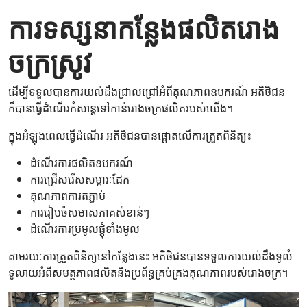
ការទស្សនាកន្លែងផលិតរោង
ចក្រស្រូវ
ដើម្បីទទួលបានការយល់ដឹងជ្រាលជ្រៅអំពីគុណភាពឧបករណ៍ អតិថិជន
ក៏បានធ្វើដំណើរកំសាន្តទៅកាន់រោងចក្រផលិតរបស់យើង។
ក្នុងអំឡុងពេលធ្វើដំណើរ អតិថិជនបានផ្តោតលើការត្រួតពិនិត្យ៖
ដំណើរការផលិតឧបករណ៍
ការជ្រើសរើសសម្ភារៈដែក
គុណភាពការតភ្ជាប់
ការរៀបចំសមាសភាគសំខាន់ៗ
ដំណើរការប្រមូលផ្តុំទាំងមូល
តាមរយៈការត្រួតពិនិត្យនៅកន្លែងនេះ អតិថិជនបានទទួលការយល់ដឹងទូលំ
ទូលាយអំពីសមត្ថភាពផលិតនិងប្រព័ន្ធគ្រប់គ្រងគុណភាពរបស់រោងចក្រ។