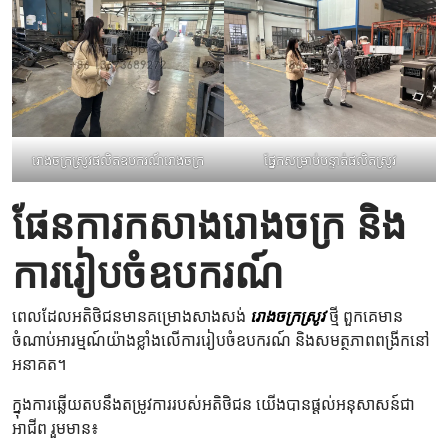
រោងចក្រស្រូវផលិតឧបករណ៍រោងចក្រ
ផ្នែកសម្រាប់បន្ទាត់ផលិតស្រូវ
ផែនការកសាងរោងចក្រ និង
ការរៀបចំឧបករណ៍
ពេលដែលអតិថិជនមានគម្រោងសាងសង់
រោងចក្រស្រូវ
ថ្មី ពួកគេមាន
ចំណាប់អារម្មណ៍យ៉ាងខ្លាំងលើការរៀបចំឧបករណ៍ និងសមត្ថភាពពង្រីកនៅ
អនាគត។
ក្នុងការឆ្លើយតបនឹងតម្រូវការរបស់អតិថិជន យើងបានផ្តល់អនុសាសន៍ជា
អាជីព រួមមាន៖