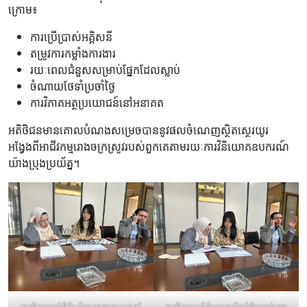
ក្រោម៖
ការប្រើប្រាស់អគ្គិសនី
តម្រូវការកម្លាំងការងារ
រយៈពេលជំនួសសម្រាប់ផ្នែកដែលស្លាប់
ចំណាយថែទាំប្រចាំថ្ងៃ
ការវិភាគអត្ថប្រយោជន៍នៅអនាគត
អតិថិជនមានគោលបំណងសម្រេចបាននូវផលចំណេញស្ថិតស្ថេរយូរ
អង្វែងពីអាជីវកម្មរោងចក្រស្រូវរបស់ពួកគេតាមរយៈការវិនិយោគឧបករណ៍
យ៉ាងប្រុងប្រយ័ត្ន។
ការពិភាក្សាអំពីម៉ាស៊ីនរោងចក្រស្រូវនៅ
ការពិភាក្សាព័ត៌មានលម្អិតអំពីបន្ទាត់រោង