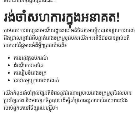
រង់ចាំសហការក្នុងអនាគត!
តាមរយៈការទស្សនារមណីយដ្ឋាននេះ អតិថិជនអេហ្ស៊ីបបានទទួលការយល់
ដឹងជ្រាលជ្រៅអំពីបន្ទាត់រោងចក្រស្រូវរបស់យើង។ អតិថិជនបានផ្តល់មតិ
យោបល់វិជ្ជមានអំពីអ្វីៗគ្រប់យ៉ាងពី៖
ការអនុវត្តឧបករណ៍
ដំណើរការផលិត
ការរៀបចំរោងចក្រ
សេវាកម្មក្រោយពេលលក់
យើងកំពុងរង់ចាំផ្តល់ឱ្យអតិថិជននូវដំណោះស្រាយរោងចក្រស្រូវដែលមាន
ប្រសិទ្ធភាព និងអាចទុកចិត្តបាន ដើម្បីគាំទ្រការលូតលាស់រយៈពេលវែង
របស់ពួកគេនៅទីផ្សារអេហ្ស៊ីប។