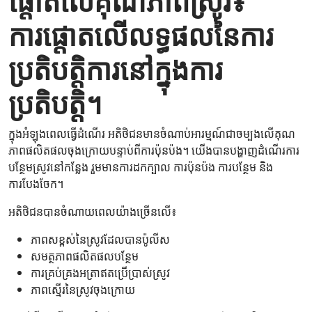
ផ្តោតលើគុណភាពស្រូវ៖
ការផ្តោតលើលទ្ធផលនៃការ
ប្រតិបត្តិការនៅក្នុងការ
ប្រតិបត្តិ។
ក្នុងអំឡុងពេលធ្វើដំណើរ អតិថិជនមានចំណាប់អារម្មណ៍ជាចម្បងលើគុណ
ភាពផលិតផលចុងក្រោយបន្ទាប់ពីការប៉ុនប៉ង។ យើងបានបង្ហាញដំណើរការ
បន្ថែមស្រូវនៅកន្លែង រួមមានការដកក្បាល ការប៉ុនប៉ង ការបន្ថែម និង
ការបែងចែក។
អតិថិជនបានចំណាយពេលយ៉ាងច្រើនលើ៖
ភាពសខ្ពស់នៃស្រូវដែលបានប៉ូលីស
សមត្ថភាពផលិតផលបន្ថែម
ការគ្រប់គ្រងអត្រាឥតប្រើប្រាស់ស្រូវ
ភាពស្មើរនៃស្រូវចុងក្រោយ