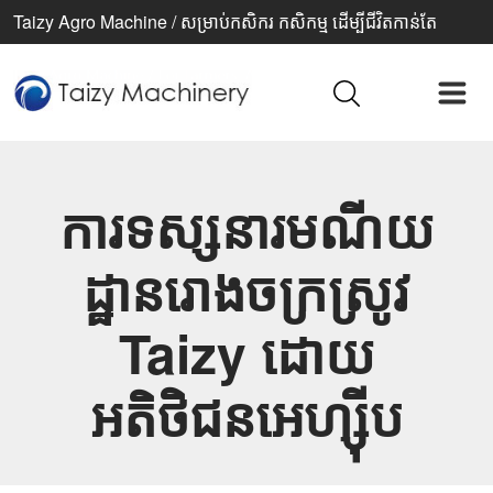
Taizy Agro Machine / សម្រាប់កសិករ កសិកម្ម ដើម្បីជីវិតកាន់តែ
ប្រសើរ
ការទស្សនារមណីយ
ដ្ឋានរោងចក្រស្រូវ
Taizy ដោយ
អតិថិជនអេហ្ស៊ីប