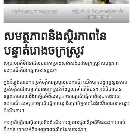
បន្ទាត់ពេញសម្រាប់ការប្រមូលស្រូវ
សៀវភៅពណ៌ និងរូបភាពផលិតផលនៃ
បន្ទាត់រោងចក្រស្រូវ
សមត្ថភាពនិងស្ថិរភាពនៃ
បន្ទាត់រោងចក្រស្រូវ
សម្រាប់អតិថិជនដែលមានគម្រោងសាងសង់រោងចក្រស្រូវ សមត្ថភាព
ឧបករណ៍គឺជាកត្តាសំខាន់មួយ។
ក្នុងអំឡុងពេលការប្រតិបត្តិការប្រមូលឧបករណ៍ យើងបានបង្ហាញស្ថានភាព
ប្រតិបត្តិការនៃបន្ទាត់រោងចក្រស្រូវទាំងមូលទៅអតិថិជន។ អតិថិជនបាន
ទទួលការយល់ដឹងលម្អិតអំពីសមត្ថភាពការប្រតិបត្តិការពិតប្រាកដរបស់
ឧបករណ៍ សមត្ថភាពប្រតិបត្តិការបន្ត និងប្រសិទ្ធភាពនៃដំណើរការនៅចន្លោះ
ដំណើរការ។
ការប្រតិបត្តិការស្ថិតស្ថេរនិងដំណើរការល្អបានផ្តល់ឱ្យអតិថិជននូវការយល់
ដឹងយ៉ាងច្បាស់អំពីសមត្ថភាពផលិតនៃឧបករណ៍។