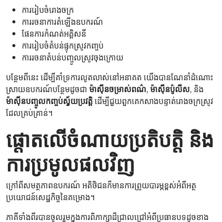
ការរៀបចំរោងចក្រ
ការរចនាការតំឡើងឧបករណ៍
ផែនការកំណត់អគ្គិសនី
ការរៀបចំតំបន់ផ្ទុកស្រូវកញ្ចប់
ការរចនាតំបន់បញ្ចូលស្រូវចុងក្រោយ
បន្ថែមពីនេះ ដើម្បីគាំទ្រការលូតលាស់នៅអនាគត យើងបានណែនាំដំណោះ
ស្រាយឧបករណ៍បន្ថែមដូចជា
ម៉ាស៊ីនចម្រាស់ពណ៌
,
ម៉ាស៊ីនប៉ូលីស
, និង
ម៉ាស៊ីនបញ្ចូលកញ្ចប់ស្វ័យប្រវត្តិ
ដើម្បីជួយពួកគេកសាងបន្ទាត់រោងចក្រស្រូវ
ដែលគ្រប់គ្រាន់។
ផ្តោតលើចំណាយប្រតិបត្តិ និង
ការប្រមូលផលវិញ
ក្រៅពីសមត្ថភាពឧបករណ៍ អតិថិជនក៏មានការព្រួយបារម្ភខ្ពស់អំពីអត្ថ
ប្រយោជន៍សេដ្ឋកិច្ចនៃគម្រោង។
ភាគីទាំងពីរបានចូលរួមក្នុងការពិភាក្សាដ៏ជ្រាលជ្រៅអំពីប្រធានបទដូចខាង