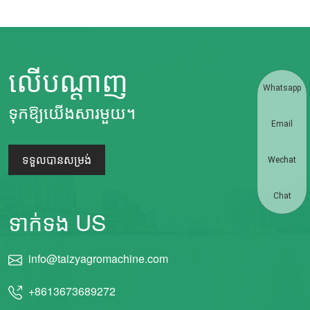
លើបណ្តាញ
Whatsapp
ទុកឱ្យយើងសារមួយ។
Email
ទទួលបានសម្រង់
Wechat
Chat
ទាក់ទង US
info@taizyagromachine.com
+8613673689272