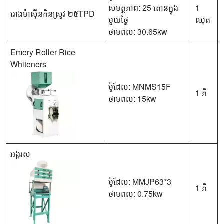
សមត្ថភាព: 25 តោនក្នុង
1
រោងម៉ាស៊ីនកិនស្រូវ ២៥TPD
មួយថ្ងៃ
ឈុត
ថាមពល: 30.65kw
Emery Roller Rice
Whiteners
ម៉ូដែល: MNMS15F
1 ភី
ថាមពល: 15kw
អង្ករស
ម៉ូដែល: MMJP63*3
1 ភី
ថាមពល: 0.75kw