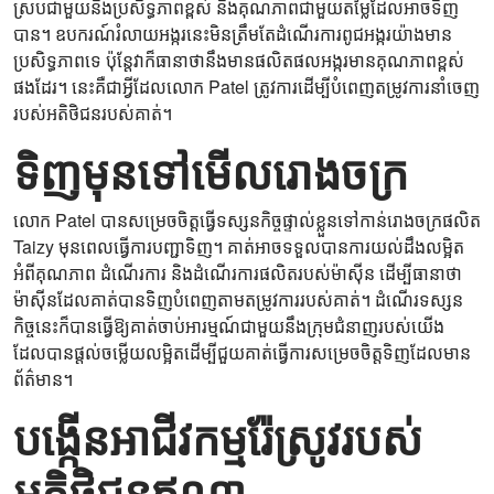
ស្របជាមួយនឹងប្រសិទ្ធភាពខ្ពស់ និងគុណភាពជាមួយតម្លៃដែលអាចទិញ
បាន។ ឧបករណ៍រំលាយអង្ករនេះមិនត្រឹមតែដំណើរការពូជអង្ករ​យ៉ាងមាន
ប្រសិទ្ធភាពទេ ប៉ុន្តែវាក៏ធានាថានឹងមានផលិតផលអង្ករមានគុណភាពខ្ពស់
ផងដែរ។ នេះគឺជាអ្វីដែលលោក Patel ត្រូវការដើម្បីបំពេញតម្រូវការនាំចេញ
របស់អតិថិជនរបស់គាត់។
ទិញមុនទៅមើលរោងចក្រ
លោក Patel បានសម្រេចចិត្តធ្វើទស្សនកិច្ចផ្ទាល់ខ្លួនទៅកាន់រោងចក្រផលិត
Taizy មុនពេលធ្វើការបញ្ជាទិញ។ គាត់អាចទទួលបានការយល់ដឹងលម្អិត
អំពីគុណភាព ដំណើរការ និងដំណើរការផលិតរបស់ម៉ាស៊ីន ដើម្បីធានាថា
ម៉ាស៊ីនដែលគាត់បានទិញបំពេញតាមតម្រូវការរបស់គាត់។ ដំណើរទស្សន
កិច្ចនេះក៏បានធ្វើឱ្យគាត់ចាប់អារម្មណ៍ជាមួយនឹងក្រុមជំនាញរបស់យើង
ដែលបានផ្តល់ចម្លើយលម្អិតដើម្បីជួយគាត់ធ្វើការសម្រេចចិត្តទិញដែលមាន
ព័ត៌មាន។
បង្កើនអាជីវកម្មរ៉ែស្រូវរបស់
អតិថិជនឥណ្ឌា