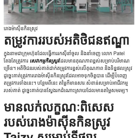
រោងម៉ាស៊ីនកិនស្រូវ
តម្រូវការរបស់អតិថិជនឥណ្ឌា
ក្នុងនាមជាក្រុមហ៊ុនដែលធ្វើការរកស៊ីនាំចូល និងនាំចេញ លោក Patel
តែងតែត្រូវការ
សេវាកម្មកិនស្រូវ
ដែលមានគុណភាពខ្ពស់សម្រាប់បរិមាណ
ច្រើន។ អតិថិជនរបស់គាត់ដាក់តម្រូវការខ្ពស់លើគុណភាព និងទិន្នផលស្រូវ
ដូច្នេះគាត់ត្រូវការរោងម៉ាស៊ីនកិនស្រូវដែលអាចទុកចិត្តបាន ដើម្បីបំពេញ
តម្រូវការទាំងនេះ។ បន្ថែមពីនេះ តម្លៃក៏មានសារៈសំខាន់សម្រាប់អាជីវកម្ម
របស់គាត់ ដូច្នេះគាត់បានស្វែងរកដំណោះស្រាយដែលមានតម្លៃសមរម្យ។
មានលក់លក្ខណៈពិសេស
របស់រោងម៉ាស៊ីនកិនស្រូវ
Taizy សម្រាប់ទីផ្សារ