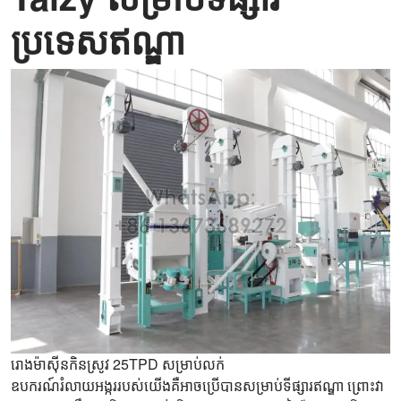
ប្រទេសឥណ្ឌា
រោងម៉ាស៊ីនកិនស្រូវ 25TPD សម្រាប់លក់
ឧបករណ៍រំលាយអង្ករ​របស់យើងគឺអាចប្រើបានសម្រាប់ទីផ្សារឥណ្ឌា ព្រោះវា