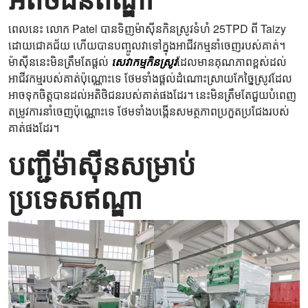
ពេលនេះ លោក Patel បានទិញម៉ាស៊ីនកិនស្រូវទំហំ 25TPD ពី Taizy
ដោយជោគជ័យ ហើយបានបញ្ចូលវាទៅក្នុងអាជីវកម្មនាំចេញរបស់គាត់។
ម៉ាស៊ីននេះមិនត្រឹមតែផ្តល់
សេវាកម្មកិនស្រូវ
ដែលមានគុណភាពខ្ពស់ដល់
អាជីវកម្មរបស់គាត់ប៉ុណ្ណោះទេ ថែមទាំងផ្តល់ដំណោះស្រាយកែច្នៃស្រូវដែល
អាចទុកចិត្តបានដល់អតិថិជនរបស់គាត់ផងដែរ។ នេះមិនត្រឹមតែជួយបំពេញ
តម្រូវការនាំចេញប៉ុណ្ណោះទេ ថែមទាំងបង្កើនសមត្ថភាពប្រកួតប្រជែងរបស់
គាត់ផងដែរ។
បញ្ជីម៉ាស៊ីនសម្រាប់
ប្រទេសឥណ្ឌា