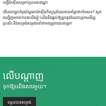
បញ្ជីម៉ាស៊ីនសម្រាប់ប្រទេសឥណ្ឌា
តើលោកអ្នកកំពុងស្វែងរកម៉ាស៊ីនកិនស្រូវដែលមានតម្លៃថោកមែនទេ? សូម
អញ្ជើញមកទាក់ទងយើងខ្ញុំ! យើងនឹងផ្តល់ឱ្យអ្នកនូវដំណោះស្រាយដ៏ល្អ
ប្រសើរ និងសម្រង់សម្រង់ទៅតាមតម្រូវការរបស់អ្នក!
លើបណ្តាញ
ទុកឱ្យយើងសារមួយ។
ទទួលបានសម្រង់