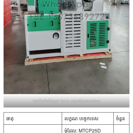
រោងម៉ាស៊ីនកិនស្រូវ Taizy សម្រាប់ប្រទេសឥណ្ឌា
ធាតុ
លក្ខណៈបច្ចេកទេស
ចំនួន
ម៉ូដែល: MTCP25D