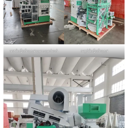
រោងម៉ាស៊ីនកិនស្រូវចម្រុះសម្រាប់លក់
កញ្ចប់ម៉ាស៊ីនកិនស្រូវ