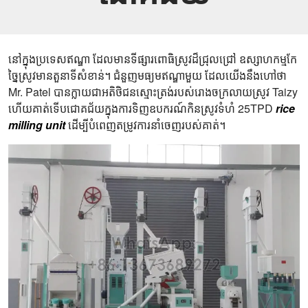
នៅក្នុងប្រទេសឥណ្ឌា ដែលមានទីផ្សារពោធិស្រូវដ៏ជ្រុលជ្រៅ ឧស្សាហកម្មកែ
ច្នៃស្រូវមានតួនាទីសំខាន់។ ជំនួញមធ្យមឥណ្ឌាមួយ ដែលយើងនឹងហៅថា
Mr. Patel បានក្លាយជាអតិថិជនស្មោះត្រង់របស់រោងចក្រលាយស្រូវ Taizy
ហើយគាត់ទើបជោគជ័យក្នុងការទិញឧបករណ៍កិនស្រូវទំហំ 25TPD
rice
milling unit
ដើម្បីបំពេញតម្រូវការនាំចេញរបស់គាត់។