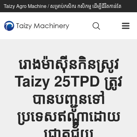
Taizy Agro Machine / សម្រាប់កសិករ កសិកម្ម ដើម្បីជីវិតកាន់តែ
ប្រសើរ
រោងម៉ាស៊ីនកិនស្រូវ
Taizy 25TPD ត្រូវ
បានបញ្ជូនទៅ
ប្រទេសឥណ្ឌាដោយ
ជោគជ័យ