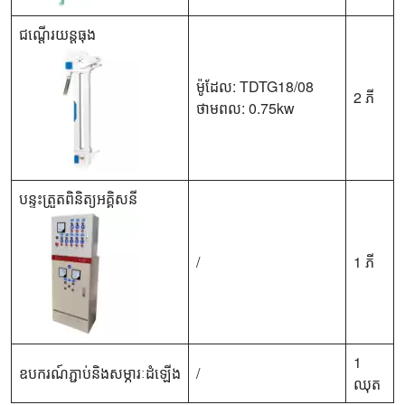
ជណ្តើរយន្តធុង
ម៉ូដែល: TDTG18/08
2 ភី
ថាមពល: 0.75kw
បន្ទះត្រួតពិនិត្យអគ្គិសនី
/
1 ភី
1
ឧបករណ៍ភ្ជាប់និងសម្ភារៈដំឡើង
/
ឈុត