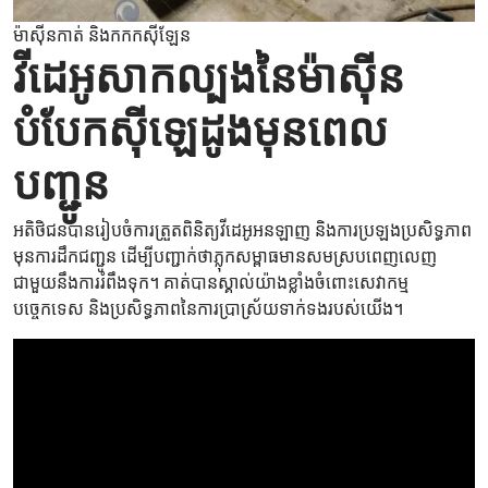
ម៉ាស៊ីនកាត់ និងកកកស៊ីឡែន
វីដេអូសាកល្បងនៃម៉ាស៊ីន
បំបែកស៊ីឡេដូងមុនពេល
បញ្ជូន
អតិថិជនបានរៀបចំការត្រួតពិនិត្យវីដេអូអនឡាញ និងការប្រឡងប្រសិទ្ធភាព
មុនការដឹកជញ្ជូន ដើម្បីបញ្ជាក់ថាភ្លុកសម្ពាធមានសមស្របពេញលេញ
ជាមួយនឹងការរំពឹងទុក។ គាត់បានស្គាល់យ៉ាងខ្លាំងចំពោះសេវាកម្ម
បច្ចេកទេស និងប្រសិទ្ធភាពនៃការប្រាស្រ័យទាក់ទងរបស់យើង។