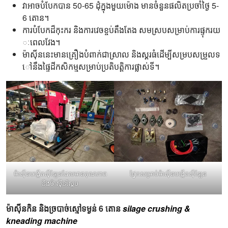
វាអាចបំបែកបាន 50-65 ដុំក្នុងមួយម៉ោង មានចំនួនផលិតប្រចាំថ្ងៃ 5-
6 តោន។
ការបំបែកដ៏កុះករ និងការវេចខ្ចប់តឹងតែង សមស្របសម្រាប់ការផ្ទុករយ
ៈពេលវែង។
ម៉ាស៊ីននេះមានគ្រឿងបំពាក់ជាស្រាល និងស្គរធំដើម្បីសម្របសម្រួលទ
ៅនឹងផ្ទៃដីកសិកម្មសម្រាប់ប្រតិបត្តិការផ្លាស់ទី។
ម៉ាស៊ីនបង្កើតស៊ីឡែនដែលមានគុណភាព
ផ្នែកសម្រាប់ម៉ាស៊ីនបង្កើតស៊ីឡែន
និងម៉ាស៊ីនស្កែប
ម៉ាស៊ីន​កិន​ និង​ច្របាច់​ស្មៅ​ទម្ងន់​ 6​ តោន​
silage crushing &
kneading machine