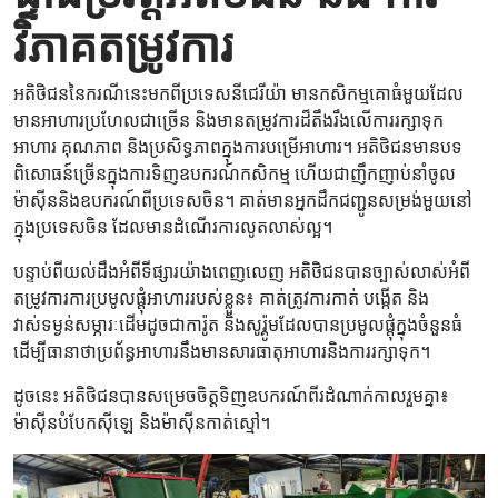
វិភាគតម្រូវការ
អតិថិជននៃករណីនេះមកពីប្រទេសនីជេរីយ៉ា មានកសិកម្មគោធំមួយដែល
មានអាហារប្រហែលជាច្រើន និងមានតម្រូវការដ៏តឹងរឹងលើការរក្សាទុក
អាហារ គុណភាព និងប្រសិទ្ធភាពក្នុងការបម្រើអាហារ។ អតិថិជនមានបទ
ពិសោធន៍ច្រើនក្នុងការទិញឧបករណ៍កសិកម្ម ហើយជាញឹកញាប់នាំចូល
ម៉ាស៊ីននិងឧបករណ៍ពីប្រទេសចិន។ គាត់មានអ្នកដឹកជញ្ជូនសម្រង់មួយនៅ
ក្នុងប្រទេសចិន ដែលមានដំណើរការលូតលាស់ល្អ។
បន្ទាប់ពីយល់ដឹងអំពីទីផ្សារយ៉ាងពេញលេញ អតិថិជនបានច្បាស់លាស់អំពី
តម្រូវការការប្រមូលផ្តុំអាហាររបស់ខ្លួន៖ គាត់ត្រូវការកាត់ បង្កើត និង
វាស់ទម្ងន់សម្ភារៈដើមដូចជាការ៉ូត និងសូរ៉្គូមដែលបានប្រមូលផ្តុំក្នុងចំនួនធំ
ដើម្បីធានាថាប្រព័ន្ធអាហារនឹងមានសារធាតុអាហារនិងការរក្សាទុក។
ដូចនេះ អតិថិជនបានសម្រេចចិត្តទិញឧបករណ៍ពីរដំណាក់កាលរួមគ្នា៖
ម៉ាស៊ីនបំបែកស៊ីឡេ និងម៉ាស៊ីនកាត់ស្មៅ។