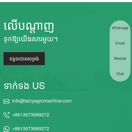
លើបណ្តាញ
Whatsapp
ទុកឱ្យយើងសារមួយ។
Email
ទទួលបានសម្រង់
Wechat
Chat
ទាក់ទង US
info@taizyagromachine.com
+8613673689272
+8613673689272