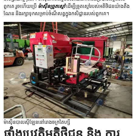
ពួកគេ​ រួច​ហើយ​ប្រើ​
ម៉ាស៊ីន​ច្រូត​ស្មៅ​
ដើម្បី​ច្រូត​ស្មៅ​របស់​អតិថិជន​យ៉ាង​តឹង​
ណែន​ និង​រក្សា​ទុក​សម្រាប់​ចំណី​សត្វ​ក្នុង​កសិដ្ឋាន​របស់​ពួកគេ។
ម៉ាស៊ីនបាលស៊ីឡែននៅរោងចក្រតៃហ្សី
ផ្ទាំងប្រវត្តិអតិថិជន និង ការ