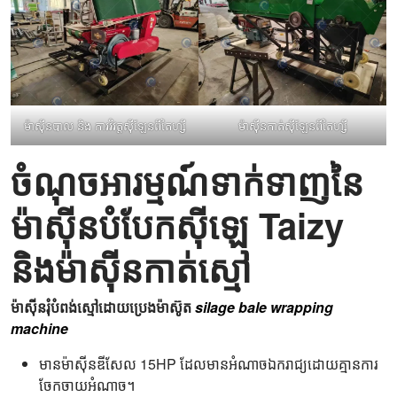
ម៉ាស៊ីនបាល និង ការវិវត្តស៊ីឡែនពីតៃហ្សី
ម៉ាស៊ីនកាត់ស៊ីឡែនពីតៃហ្សី
ចំណុចអារម្មណ៍ទាក់ទាញនៃ
ម៉ាស៊ីនបំបែកស៊ីឡេ Taizy
និងម៉ាស៊ីនកាត់ស្មៅ
ម៉ាស៊ីន​រុំ​បំពង់​ស្មៅ​ដោយ​ប្រេងម៉ាស៊ូត​
silage bale wrapping
machine
មានម៉ាស៊ីនឌីសែល 15HP ដែលមានអំណាចឯករាជ្យដោយគ្មានការ
ចែកចាយអំណាច។