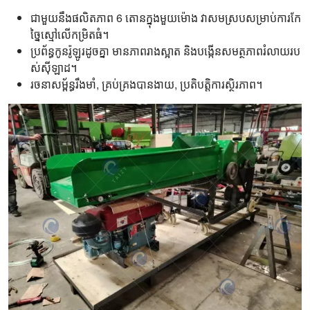
ជាមួយនឹងផលិតភាព 6 តោនក្នុងមួយម៉ោង វាសមស្របសម្រាប់ការកែ
ច្នៃស្មៅលើកម្រិតធំ។
ប្រព័ន្ធកូនរ៉ូឡូរដូចគ្នា មានភាពរាងស្អាត និងបង្កើនសមត្ថភាពរំលាយរប
ស់ស៊ីឡាដ។
រចនាសម្ព័ន្ធរឹងមាំ, គ្រប់គ្រងបានងាយ, ប្រតិបត្តិការស្ថិរភាព។