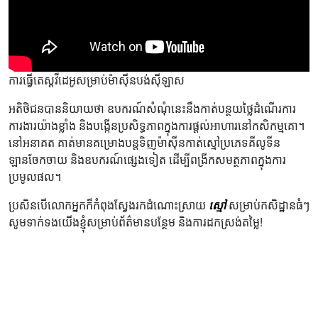
ការធ្វើតេស្តវីដេអូសម្រាប់ម៉ាស៊ីនបង់ស៊ីឡាស
អតិថិជនបាននិយាយថា ឧបករណ៍សំណុំនេះនឹងកាត់បន្ថយថ្លៃដំណើរការ
ការងារយ៉ាងខ្លាំង និងបង្កើនប្រសិទ្ធភាពក្នុងការផ្តល់អាហារនៅកសិកម្មគោ។
នៅអនាគត គាត់មានគម្រោងបន្តទិញម៉ាស៊ីនកាត់ស្មៅប្រភេទគីលូទីន
ឡានចែកចាយ និងឧបករណ៍ផ្សេងទៀត ដើម្បីពង្រីកសមត្ថភាពក្នុងការ
ប្រមូលផល។
ប្រសិនបើ​លោកអ្នក​ក៏​កំពុង​ស្វែងរក​ដំណោះស្រាយ​
ស្មៅ​
សម្រាប់​កសិដ្ឋាន​ធំ​ៗ​
សូម​ទាក់ទង​យើងខ្ញុំ​សម្រាប់​ព័ត៌មាន​បន្ថែម​ និង​ការ​ដក​ស្រង់​តម្លៃ​!