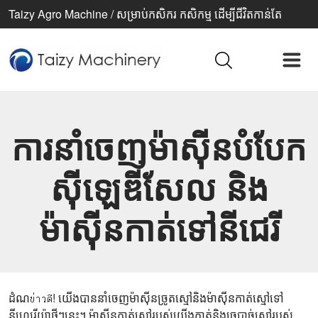
Taizy Agro Machine / សម្រាប់កសិករ កសិកម្ម ដើម្បីជីវិតកាន់តែ
ប្រសើរ
ការនាំចេញម៉ាស៊ីនបំបែក
ស៊ីឡេឌីសែល និង
ម៉ាស៊ីនកាត់ទៅនីជេរី
ដំណข่าวดี! យើង​បាន​នាំចេញ​ម៉ាស៊ីន​ច្រូត​ស្មៅ​និង​ម៉ាស៊ីន​កាត់​ស្មៅ​ទៅ​
នីហ្សេរីយ៉ា​ថ្មីៗ​នេះ។ ម៉ាស៊ីន​កាត់​ស្មៅ​របស់​យើង​កាត់​និង​ច្របាច់​ស្មៅ​របស់​