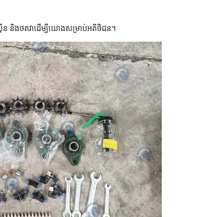
ាស៊ីន និងថតវាដើម្បីយោងសម្រាប់អតិថិជន។