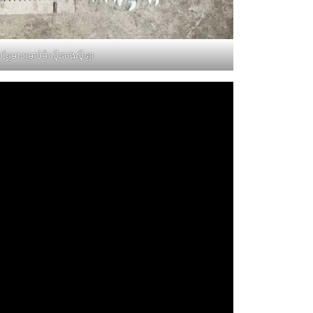
កបន្ថែមសម្រាប់ម៉ាស៊ីនចងស៊ីឡា