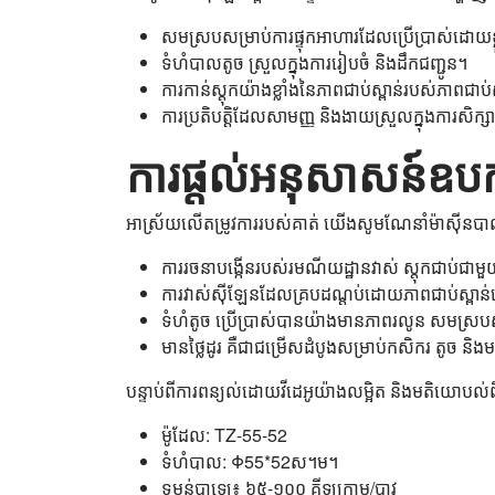
សមស្របសម្រាប់ការផ្ទុកអាហារដែលប្រើប្រាស់ដោយខ្លួ
ទំហំបាលតូច ស្រួលក្នុងការរៀបចំ និងដឹកជញ្ជូន។
ការកាន់ស្តុកយ៉ាងខ្លាំងនៃភាពជាប់ស្ពាន់របស់ភាពជាប់
ការប្រតិបត្តិដែលសាមញ្ញ និងងាយស្រួលក្នុងការសិក្សា 
ការផ្តល់អនុសាសន៍ឧ
អាស្រ័យលើតម្រូវការរបស់គាត់ យើងសូមណែនាំម៉ាស៊ីនបាល
ការរចនាបង្កើនរបស់រមណីយដ្ឋានវាស់ ស្តុកជាប់ជាមួយ
ការវាស់ស៊ីឡែនដែលគ្របដណ្តប់ដោយភាពជាប់ស្ពាន
ទំហំតូច ប្រើប្រាស់បានយ៉ាងមានភាពរលូន សមស្របសម្
មានថ្លៃដូរ គឺជាជម្រើសដំបូងសម្រាប់កសិករ តូច និង
បន្ទាប់ពីការពន្យល់ដោយវីដេអូយ៉ាងលម្អិត និងមតិយោបល់ពីក
ម៉ូដែល: TZ-55-52
ទំហំបាល: Φ55*52ស។ម។
ទម្ងន់បាឡេ៖ ៦៥-១០០ គីឡូក្រាម/បាវ