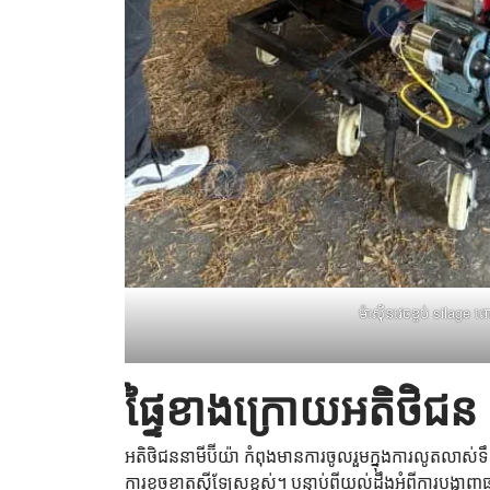
ម៉ាស៊ីនវេចខ្ចប់ silage ព
ផ្ទៃខាងក្រោយអតិថិជន
អតិថិជននាមីប៊ីយ៉ា កំពុងមានការចូលរួមក្នុងការលូតលា
ការខូចខាតស៊ីឡែសខ្ពស់។ បន្ទាប់ពីយល់ដឹងអំពីការបង្ហ