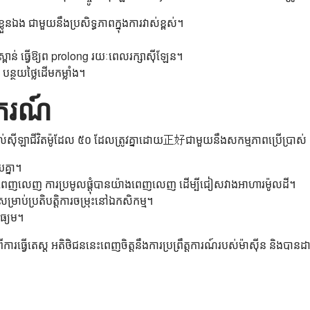
នឯង ជាមួយនឹងប្រសិទ្ធភាពក្នុងការវាស់ខ្ពស់។
ស្ពាន់ ធ្វើឱ្យព prolong រយៈពេលរក្សាស៊ីឡែន។
បន្ថយថ្លៃដើមកម្លាំង។
បករណ៍
់ស៊ីឡាជីវិតម៉ូដែល ៥០ ដែលត្រូវគ្នាដោយ正好ជាមួយនឹងសកម្មភាពប្រើប្រាស់ 
គ្នា។
់ពេញលេញ ការប្រមូលផ្តុំបានយ៉ាងពេញលេញ ដើម្បីជៀសវាងអាហារម៉ូលដី។
រាប់ប្រតិបត្តិការចម្រុះនៅឯកសិកម្ម។
មធ្យម។
ារធ្វើតេស្ត អតិថិជននេះពេញចិត្តនឹងការប្រព្រឹត្តការណ៍របស់ម៉ាស៊ីន និងបានដ