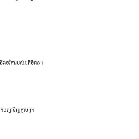
និងថវិការបស់អតិថិជន។
ាក់បញ្ជាទិញភ្លាមៗ។