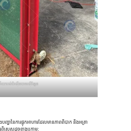
វ៉ាយរបស់ម៉ាស៊ីនបាលស៊ីឡែន
ងបញ្ហានៃការផ្ទុកអាហារដែលមានភាពពិបាក និងអត្រា
ការពិសេសដូចខាងក្រោម: