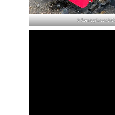
ម៉ាស៊ីនចងស៊ីឡាដែលមានម៉ាស៊