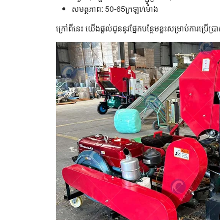
សមត្ថភាព: 50-65ក្រឡា/ម៉ោង
ក្រៅពីនេះ យើងផ្តល់ជូននូវផ្នែកបន្ថែមខ្លះសម្រាប់ការប្