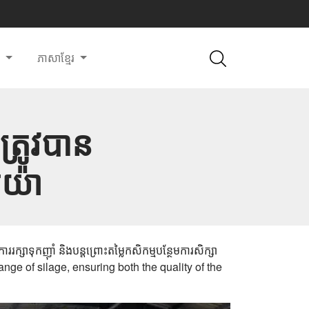
ី
ភាសាខ្មែរ
្រូវបាន
ីយ៉ា
nge of silage, ensuring both the quality of the