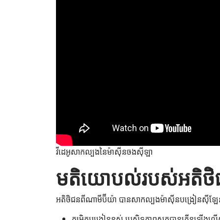
វីដេអូសាកល្បងនៃម៉ាស៊ីនចងស៊ីឡា
មតិយោបល់របស់អតិថិ
អតិថិជនពីណាមីប៊ីយ៉ា បានសាកល្បងម៉ាស៊ីនបង្រៀនស៊ីឡែ
កម្រិតបង្រៀនខ្ពស់ ប្រសិទ្ធភាពស្តុកបានកើនឡើង