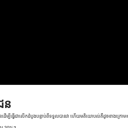
ជន
នដើម្បីធ្វើជាលើកដំបូងបន្ទាប់ពីទទួលបានវា ហើយមតិយោបល់គឺដូចខាងក្រោម
លើស 30%។