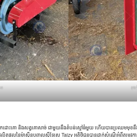
ោត
កុង
ស់ទឹកដោះគោ និងសត្វគោសាច់ ជាមួយនឹងតំបន់ស្មៅធំមួយ ហើយបានប្រឈមមុខនឹ
ាញផលិតផលនៃម៉ាស៊ីនបញ្ចូលស៊ីឡែស Taizy អតិថិជនបានដាក់សំណើអំពីតម្រូវ