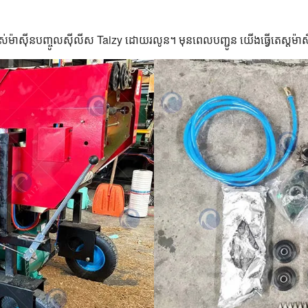
រើប្រាស់ម៉ាស៊ីនបញ្ចូលស៊ីលីស Taizy ដោយរលូន។ មុនពេលបញ្ជូន យើងធ្វើតេស្តម៉