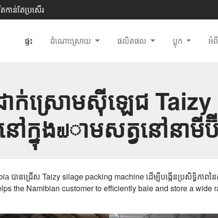
ិតកាន់តែប្រសើរ
ផ្ទះ
ដំណោះស្រាយ
ផលិតផល
ប្លុក
អំព
នដាក់ស្រោមស៊ីឡេជ Taizy ត
ើនៅក្នុងฟាមសត្វនៅនាមីប៊
lps the Namibian customer to efficiently bale and store a wide ra