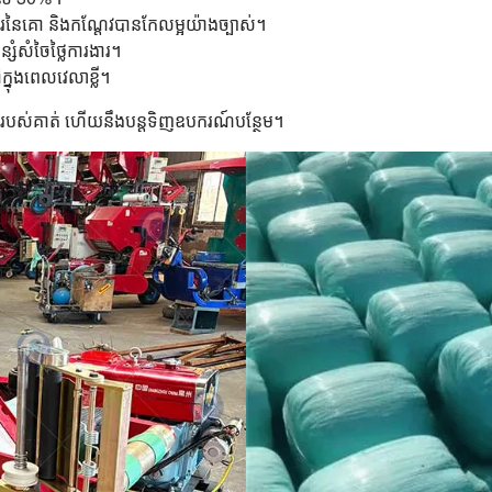
ហារនៃគោ និងកណ្តែវបានកែលម្អយ៉ាងច្បាស់។
សំសំចៃថ្លៃការងារ។
្នុងពេលវេលាខ្លី។
្មរបស់គាត់ ហើយនឹងបន្តទិញឧបករណ៍បន្ថែម។