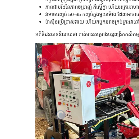
ភាពជាប់រឹងនៃភាពចម្រាញ់ គឺស្មើគ្នា ហើយអត្រាអា
វាអាចបញ្ចប់ 50-65 កញ្ចប់ក្នុងមួយម៉ោង ដែលអាចសន្
ម៉ាស៊ីនប្រើប្រាស់ងាយ ហើយកម្មករអាចគ្រប់គ្រងវានៅក
អតិថិជនបាននិយាយថា គាត់មានគម្រោងបន្តពង្រីកកសិកម