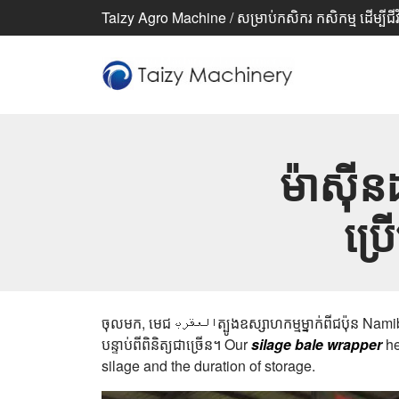
Taizy Agro Machine / សម្រាប់កសិករ កសិកម្ម ដើម្បីជីវ
ម៉ាស៊ី
ប្រ
ចុលមក, មេជ العقربត្បូងឧស្សាហកម្មម្នាក់ពីជប៉ុន Namibiа បានជ្រើស Taizy silage packing machine ដើម្បីបង្កើន​ប្រសិទ្ធិភាព​នៃការរក្សាទុក​ញ៉ាំ និង​បន្ត​ព្រោះ​តម្លៃ​កសិកម្មបន្ថែម​ការសិក្សា​
បន្ទាប់ពីពិនិត្យ​ជា​ច្រើន។ Our
silage bale wrapper
he
silage and the duration of storage.