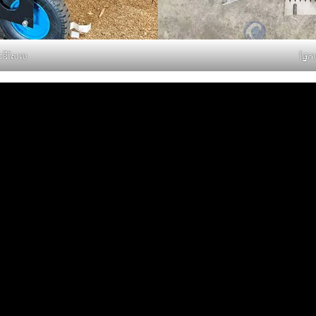
ីនឌីសែល
ផ្នែ