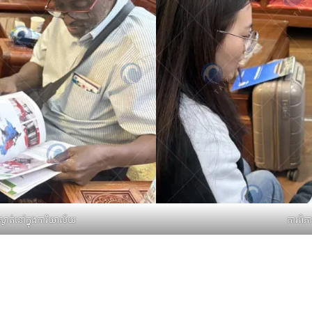
ស្ងាត់នៅក្នុងការិយាល័យ
ការពិភ