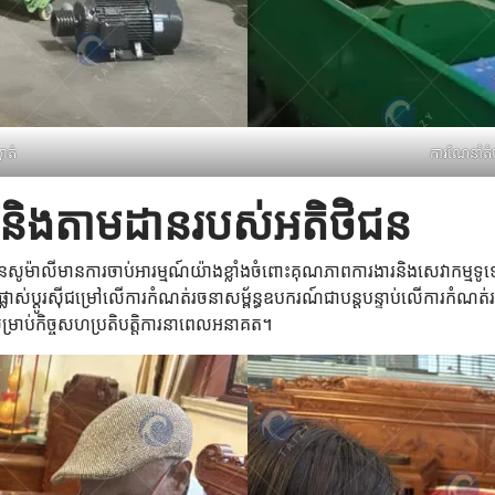
ាត់
ការណែនាំតំប
ារនិងតាមដានរបស់អតិថិជន
ិជនសូម៉ាលីមានការចាប់អារម្មណ៍យ៉ាងខ្លាំងចំពោះគុណភាពការងារនិងសេវាកម្ម
្លាស់ប្តូរស៊ីជម្រៅលើការកំណត់រចនាសម្ព័ន្ធឧបករណ៍ជាបន្តបន្ទាប់លើការកំណត់រ
ំសម្រាប់កិច្ចសហប្រតិបត្តិការនាពេលអនាគត។