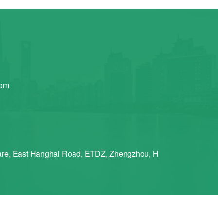
Wechat
Chat
com
re, East Hanghai Road, ETDZ, Zhengzhou, H