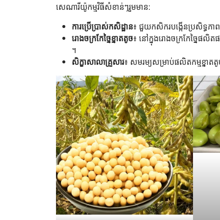
សេណារីយ៉ូកម្មវិធីសំខាន់ៗរួមមាន:
ការប្រើប្រាស់កសិដ្ឋាន
៖ ជួយកសិករបង្កើនប្រសិទ្ធភាព
រោងចក្រកែច្នៃខ្នាតតូច
៖ នៅក្នុងរោងចក្រកែច្នៃផល
។
សិក្ខាសាលាគ្រួសារ
៖ សមរម្យសម្រាប់ផលិតកម្មខ្នាត