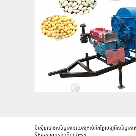
ម៉ាស៊ីន​បោច​សណ្តែក​នេះ​យក​គ្រាប់​និង​ផ្លែ​ចេញពី​សណ្តែកស
និង​អត្រា​ខាត​សរុប​គឺ​≤1.0%​។