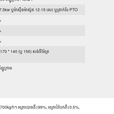
 ≥7.5kw ឬម៉ាស៊ីនម៉ាស៊ូត 12-15 សេះ ឬត្រាក់ទ័រ PTO
%
%
%
170 * 140 (ឬ 156) សង់ទីម៉ែត្រ
ឡូក្រាម
ែកសៀង សណ្តែកធំ សណ្តែកក្រលៀន សណ្តែកសៀង
កាឈូករ័ត្ន ជាដើម។
700kg/h​។ អត្រា​បោច​គឺ​≥99%​, អត្រា​បំបែក​គឺ​≤0.5%​,