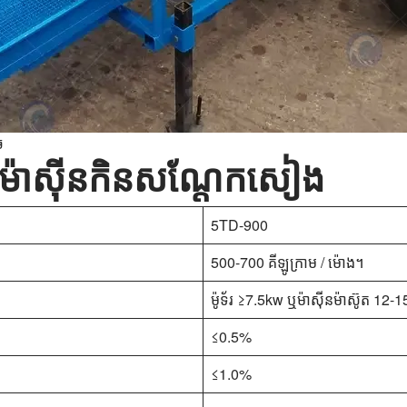
ច
សនៃម៉ាស៊ីនកិនសណ្តែកសៀង
5TD-900
500-700 គីឡូក្រាម / ម៉ោង។
ម៉ូទ័រ ≥7.5kw ឬម៉ាស៊ីនម៉ាស៊ូត 12-
≤0.5%
≤1.0%