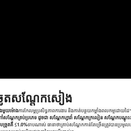
នច្រូតសណ្តែកសៀង
នុងមួយម៉ោង
ការកែលម្អប្រសិទ្ធភាពការងារ និងកាត់បន្ថយកម្លាំងពលកម្មដោយដៃ
សណ្តែកគ្រប់ប្រភេទ ដូចជា សណ្តែកហ្វាវ៉ា សណ្តែកក្រលៀន សណ្តែកបណ្តុះ
លច្រូតគឺ ≤1.0%
ទាបណាស់ ធានាថាគ្រាប់សណ្តែកកាន់តែច្រើនត្រូវបានប្រម