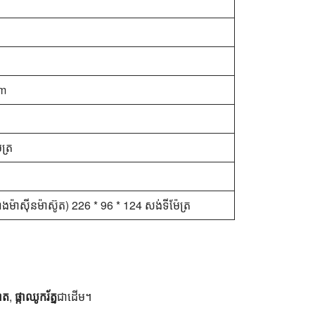
mm
ត្រ
ំងម៉ាស៊ីនម៉ាស៊ូត) 226 * 96 * 124 សង់ទីម៉ែត្រ
ត​
​,
ផ្កាឈូករ័ត្ន​
​ជាដើម​។