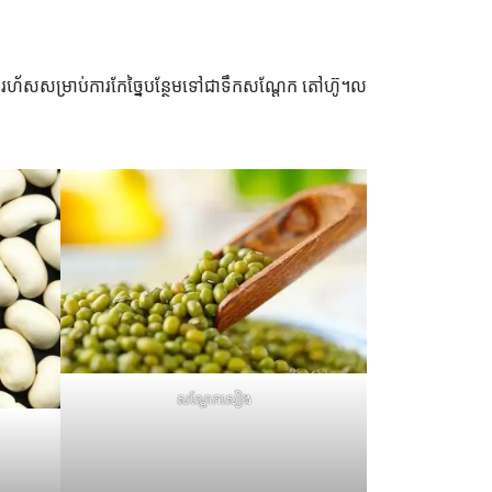
រហ័សសម្រាប់ការកែច្នៃបន្ថែមទៅជាទឹកសណ្តែក តៅហ៊ូ។ល
សណ្តែកសៀង