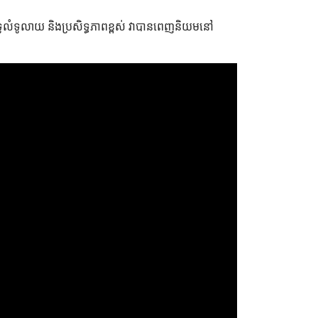
រាស់ទូលំទូលាយ និងប្រសិទ្ធភាពខ្ពស់ វា​បានពេញនិយមនៅ