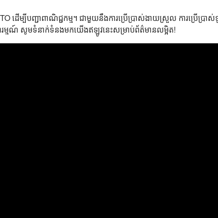
ែល ឬ PTO ដើម្បីបញ្ជាពាណិជ្ជកម្ម។ ជាមួយនឹងការប្រើប្រាស់ងាយស្រួល ការប្រើប្
ប់អារម្មណ៍ សូមទំនាក់ទំនងមកយើងឥឡូវនេះសម្រាប់ព័ត៌មានលម្អិត!