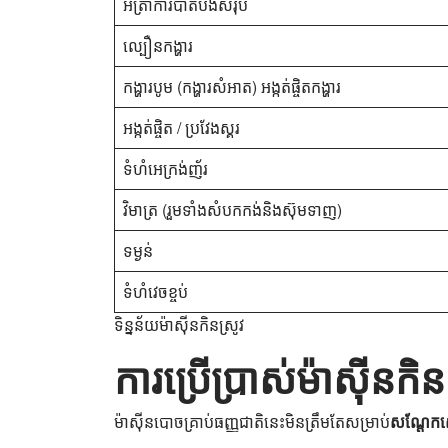
អត្រាការបាត់បង់សរុប
ល្បឿនកង្ហារ
កង្ហារបូម (កង្ហារសំអាត) អង្កត់ផ្ចិតកង្ហារ
អង្កត់ផ្ចិត / ប្រវែងស្គរ
ទំហំអេក្រង់ញ័រ
វិមាត្រ (រួមទាំងសំបកកង់និងស៊ុមទាញ)
ទម្ងន់
ទំហំវេចខ្ចប់
ទិន្នន័យម៉ាស៊ីនកិនស្រូវ
ការប្រើប្រាស់ម៉ាស៊ី
ម៉ាស៊ីន​បោច​គ្រាប់​ធញ្ញជាតិ​នេះ​មិនត្រឹមតែ​សម្រាប់​
សណ្តែក