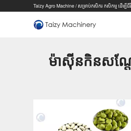
Taizy Agro Machine / សម្រាប់កសិករ កសិកម្ម ដើម្បីជីវ
ម៉ាស៊ីនកិនសណ្ត