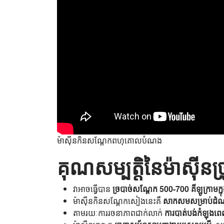
ម៉ាស៊ីនកិនសណ្តែកពហុគោលបំណង
គុណសម្បត្តិនៃម៉ាស៊ី
វាអាចធ្វើបាន
ច្របាច់សណ្តែក 500-700 គីឡូក្រាមក្
ម៉ាស៊ីនកិនសណ្តែកសៀងនេះគឺ
សាកសមសម្រាប់ដំណាំ
តាមរយៈការរចនាភាពជាក់លាក់
ការបាត់បង់កំឡុងពេ