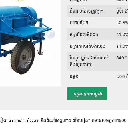
អំណាចដែលត្រូវគ្នា។
ម៉ូទ័រ
អត្រាបំបែក
≤0.5
អត្រាដែលមិនដក
≤1.0
អត្រាការបាត់បង់សរុប
≤1.0
វិមាត្រ (រួមទាំងសំបកកង់
340 * 
និងស៊ុមទាញ)
ទម្ងន់
៤០០ គី
កម្មវិធី
សណ្ត
ទទួលបានសម្រង់
ពោត ផ្
ៀង​, ถั่วปากอ้า​, ถั่วแดง​, និង​ដំណាំ​legume ដទៃទៀត​។ វា​មាន​សមត្ថភាព​500-