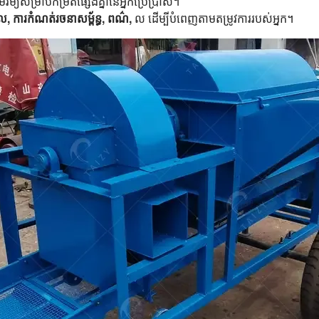
រម្យសម្រាប់កម្រិតផ្សេងគ្នានៃអ្នកប្រើប្រាស់។
ពល, ការកំណត់រចនាសម្ព័ន្ធ, ពណ៌,
ល ដើម្បីបំពេញតាមតម្រូវការរបស់អ្នក។