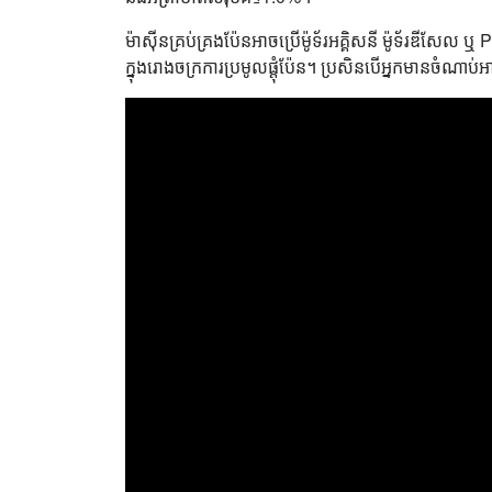
ម៉ាស៊ីនគ្រប់គ្រងប៉ែនអាចប្រើម៉ូទ័រ​អគ្គិសនី ម៉ូទ័រ​ឌីស
ក្នុងរោងចក្រការប្រមូលផ្តុំប៉ែន។ ប្រសិនបើអ្នកមានចំណា