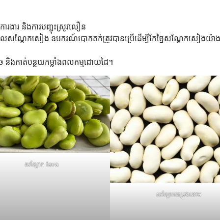
ការងារ និងការបញ្ជុះស្រូវលឿន
ិតផលសណ្តែកសៀង ឧបករណ៍បោកគក់ត្រូវបានប្រើដើម្បីកែច្នៃសណ្តែកសៀងយ៉ាង
តូច និងកាត់បន្ថយកម្លាំងពលកម្មដោយដៃ។
សណ្តែក fava
សណ្តែកតម្រងនោម