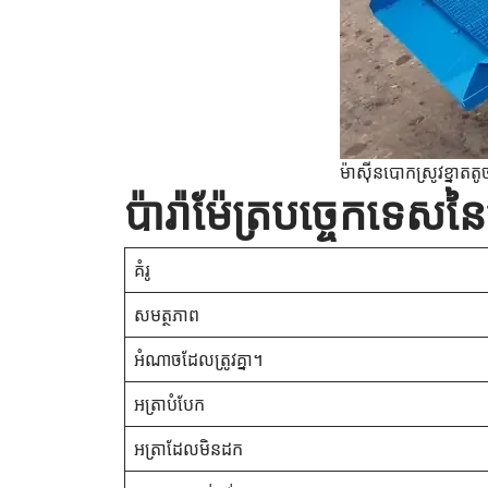
ម៉ាស៊ីនបោកស្រូវខ្នាតតូ
ប៉ារ៉ាម៉ែត្របច្ចេកទេ
គំរូ
សមត្ថភាព
អំណាចដែលត្រូវគ្នា។
អត្រាបំបែក
អត្រាដែលមិនដក