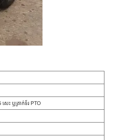
15 សេះ ឬត្រាក់ទ័រ PTO