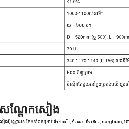
≤1.0%
1000-1100r / នាទី។
ឃ = ៦០០ ម។
D = 520mm (ឬ 500), L = 900
30 ម។
340 * 170 * 140 (ឬ 156) សង់ទីម៉ែ
៤០០ គីឡូក្រាម
ម៉ាស៊ីនតែមួយនៅក្នុងប្រអប់ឈើ (រួមទា
នកិនសណ្តែកសៀង
សៀង​
​ប៉ុណ្ណោះ​ទេ​ ថែមទាំង​សម្រាប់​
ถั่วปากอ้า​
​,
ถั่วแดง​
​,
ถั่วเขียว​
​,
sorghum​
​,
ពោ