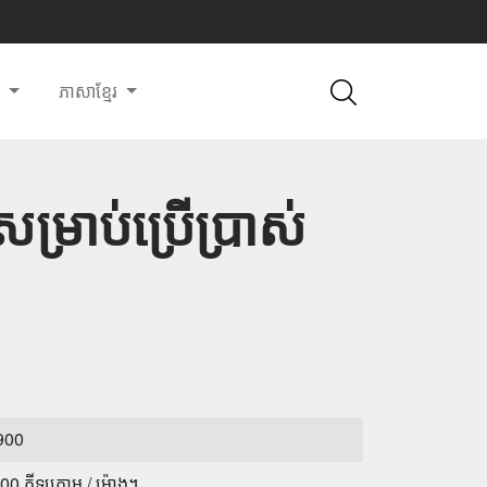
ី
ភាសាខ្មែរ
្រាប់ប្រើប្រាស់
900
0 គីឡូក្រាម / ម៉ោង។