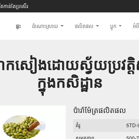
ិតកាន់តែប្រសើរ
ផ្ទះ
ដំណោះស្រាយ
ផលិតផល
ប្លុក
អំព
ែកសៀងដោយស្វ័យប្រវត្តិសម
ក្នុងកសិដ្ឋាន
ប៉ារ៉ាម៉ែត្រផលិតផល
គំរូ
5TD-
សមត្ថភាព
500-70