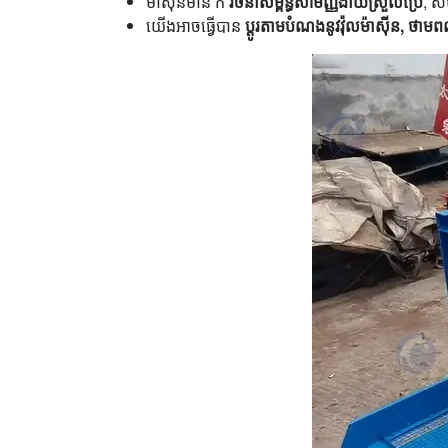
ម៉ាស៊ីនមាន ក
រចនាសម្ព័ន្ធសាមញ្ញងាយស្រួលប្រើ
, សម
យើងអាចធ្វើបាន
ប្ដូរតាមបំណងនូវវ៉ុលម៉ាស៊ីន, ថាម