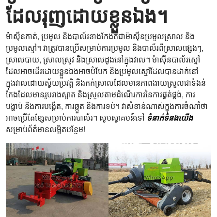
ដែលរុញដោយខ្លួនឯង។
ម៉ាស៊ីនកាត់, ប្រមូល និងបាល័រខាងកែងគឺជាម៉ាស៊ីនប្រមូលស្រាល និង
ប្រមូលស្មៅ។ វាត្រូវបានប្រើសម្រាប់ការប្រមូល និងបាល័រពីស្រាលផ្សេងៗ,
ស្រាលបាយ, ស្រាលស្រូវ និងស្រាលដូងនៅក្នុងវាល។ ម៉ាស៊ីនបាល័រស្មៅ
ដែលអាចដើរដោយខ្លួនឯងអាចបំបែក និងប្រមូលស្មៅដែលបានដាក់នៅ
ក្នុងវាលដោយស្វ័យប្រវត្តិ និងកក់ស្រាលដែលមានភាពងាយស្រួលជាទំងន់
កែងដែលមានរូបរាងស្អាត និងស្រួលតាមដំណើរការនៃការផ្គត់ផ្គង់, ការ
បង្ហាប់ និងការបង្កើត, ការឆ្កួត និងការទប់។ វាសំខាន់ណាស់ក្នុងការចំណាំថា
អាចប្រើតែខ្សែសម្រាប់ការបាល័រ។ សូមស្វាគមន៍ទៅ
ទំនាក់ទំនងយើង
សម្រាប់ព័ត៌មានលម្អិតបន្ថែម!