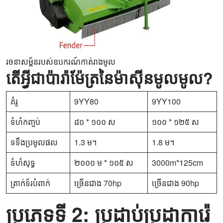
រចនាសម្ព័នរបស់ឧបករណ៍កាត់រាងមូល
តើអ្វីជាប៉ារ៉ាម៉ែត្រនៃម៉ាស៊ីនមូលមូល?
គំរូ
9YY80
9YY100
ទំហំកញ្ចប់
៨០ * ១០០ ស
១០០ * ១២៥ ស
ទទឹងប្រមូលផល
1.3 ម។
1.8 ម។
ទំហំសុទ្ធ
២០០០ ម * ១០៥ ស
3000m*125cm
ត្រាក់ទ័របំពាក់
ច្រើនជាង 70hp
ច្រើនជាង 90hp
ប្រភេទទី 2: ប្រដាប់ប្រដាការ៉េ