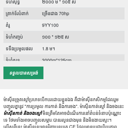
ទំហំសុទ្ធ
២០០០ ម * ១០៥ ស
ត្រាក់ទ័របំពាក់
ច្រើនជាង 70hp
គំរូ
9YY100
ទំហំកញ្ចប់
១០០ * ១២៥ ស
ទទឹងប្រមូលផល
1.8 ម។
ទំហំសុទ្ធ
3000m*125cm
ត្រាក់ទ័របំពាក់
ច្រើនជាង 90hp
ទទួលបានសម្រង់
ម៉ាស៊ីនច្រូតស្មៅប្រភេទបើកបរដោយខ្លួនឯង គឺជាម៉ាស៊ីនកសិកម្មដែលរួម
បញ្ចូលគ្នានូវ "ការប្រមូល ការកាត់ និងការចង". ម៉ាស៊ីនកាត់ស្មៅ និងចងនេះ
ម៉ាស៊ីនកាត់ និងចងស្មៅ
មិនត្រឹមតែអាចដំណើរការនៅតំបន់ទំនាបប៉ុណ្ណោះ
ទេ ថែមទាំងអាចបញ្ចូលសម្ភារៈបានរលូនជាងមុន និងមិនងាយស្ទះ។
លើសពីនេះ ម៉ាស៊ីននេះមានវិញ្ញាបនបត្រ CE ដែលមានប្រជាប្រិយភាព