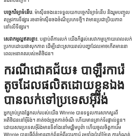
បច្ចេកវិទ្យាទំនើប
. ម៉ាស៊ីនចងនេះទទួលយកបច្ចេកវិទ្យាទំនើប និងរួមបញ្ចូល
តម្រូវការទីផ្សារ រចនាម៉ាស៊ីនចងចំណីប្រភេទថ្មី។ វាមានប្រជាប្រិយភាព
នៅលើទីផ្សារ។
សេវាកម្មល្អឥតខ្ចោះ
. បន្ទាប់ពីការលក់ យើងក៏ផ្តល់សេវាកម្មក្រោយពេលលក់
ប្រកបដោយផាសុកភាព ដើម្បីដោះស្រាយរាល់បញ្ហាដែលអាចកើតមាននា
ពេលអនាគតរបស់អតិថិជន។
ករណីជោគជ័យ៖ បាឡឺរការ៉េ
តូចដែលផលិតដោយខ្លួនឯង
បានលក់ទៅប្រទេសអ៊ីរ៉ង់
អ្នកគ្រប់គ្រងផ្នែកលក់របស់យើង Winnie បានទទួលការសាកសួរពី
អតិថិជននៅអ៊ីរ៉ង់។ គាត់​ចង់​ច្រូតកាត់​ចំណី ហើយ​មាន​ត្រាក់ទ័រ​ផ្ទាល់ខ្លួន។
ដោយសារប្រទេសអ៊ីរ៉ង់មានទីតាំងនៅមជ្ឈិមបូព៌ា ហើយចូលចិត្តការ៉េម
Winnie បានផ្ញើព័ត៌មានពាក់ព័ន្ធអំពីរបារការ៉េ រួមទាំងប៉ារ៉ាម៉ែត្រ ការកំណត់