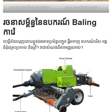
អ្នកកាប់រាងការ៉េ និងម៉ាស៊ីនកាត់ដែក
baler រាងការ៉េដោយខ្លួនឯង។
រចនាសម្ព័ន្ធនៃឧបករណ៍ Baling
ការ៉េ
បាឡឺរដែលរុញដោយខ្លួនឯងមានប្រព័ន្ធបញ្ជូន ធ្នឹមទាញ ឧបករណ៍រើស អង្គ
ជំនុំជម្រះប្រទាល និងព្រី។ វាជាសំណង់ដ៏សាមញ្ញណាស់។