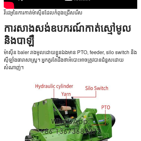
វីដេអូនៃការកាត់ម៉ាស៊ីនដែលកំពុងជ្រើសរើស
ការសាងសង់ឧបករណ៍កាត់ស្មៅមូល
និងបាឡឺ
ម៉ាស៊ីន baler រាងមូលដោយខ្លួនឯងមាន PTO, feeder, silo switch និង
ស៊ីឡាំងធារាសាស្ត្រ។ អ្នកគួរតែដឹងថាអំបោះអាចត្រូវបានជំនួសដោយ
សំណាញ់។