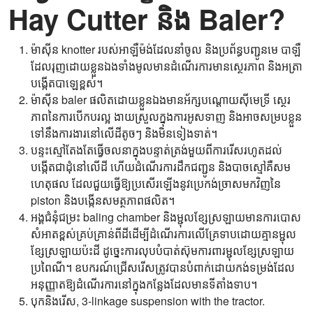
Hay Cutter និង Baler?
ម៉ាស៊ីន knotter របស់អាឡឺម៉ង់ដែលនាំចូល និងប្រព័ន្ធបញ្ជូនមេ បាឡឺ
ដែលរុញដោយខ្លួនឯងទាំងមូលមានដំណើរការមានស្ថេរភាព និងអត្រា
បង្កើតបាឡេខ្ពស់។
ម៉ាស៊ីន baler ផលិតដោយខ្លួនឯងមានអ័ក្សបណ្តោយស៊ីមេទ្រី ស្ថេរ
ភាពនៃការបើកបរល្អ ងាយស្រួលក្នុងការអូសទាញ និងអាចសម្របខ្លួន
ទៅនឹងការងារនៅលើដីតូចៗ និងមិនទៀងទាត់។
បន្ទះស្មៅតែងតែធ្វើចលនាក្នុងបន្ទាត់ត្រង់មួយពីការរើសរហូតដល់
បង្កើតជាដុំនៅលើដី ហើយដំណើរការដឹកជញ្ជូន និងបាចស្មៅគឺសម
ហេតុផល ដែលជួយធ្វើឱ្យប្រសើរឡើងនូវប្រេកង់ច្រាសមកវិញនៃ
piston និងបង្កើនសមត្ថភាពផលិត។
អង្គជំនុំជម្រះ baling chamber និងម្ជុលខ្សែស្រឡាយមានការបោស
សំអាតខ្ពស់គ្រប់គ្រាន់ពីដីដើម្បីដំណើរការលើគ្រែទាបដោយគ្មានម្ជុល
ខ្សែស្រឡាយប៉ះដី ដូច្នេះការលុបបំបាត់ស៊ុមការពារម្ជុលខ្សែស្រឡាយ
ប្រពៃណី។ ឧបករណ៍ជ្រើសរើសត្រូវបានបំពាក់ដោយកង់ទម្រង់ដែល
អនុញ្ញាតឱ្យដំណើរការនៅក្នុងកន្លែងដែលមានទីតាំងទាប។
បុកនិងរើស, 3-linkage suspension with the tractor.