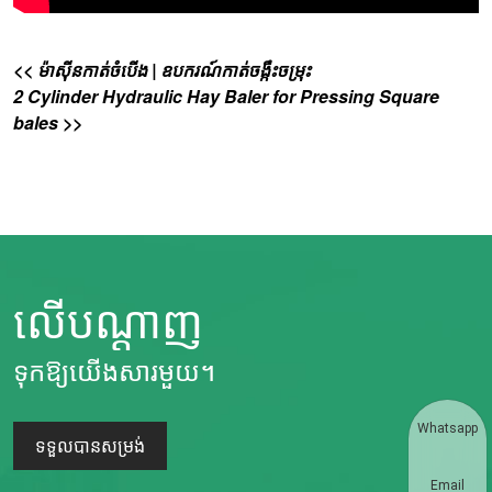
<< ម៉ាស៊ីនកាត់ចំបើង | ឧបករណ៍កាត់ចង្កឹះចម្រុះ
2 Cylinder Hydraulic Hay Baler for Pressing Square
bales >>
លើបណ្តាញ
ទុកឱ្យយើងសារមួយ។
Whatsapp
ទទួលបានសម្រង់
Email