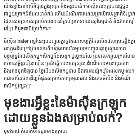
យ៉ាងខ្លាំងនៅលើទីផ្សារក្នុងស្រុក និងអន្តរជាតិ។ ម៉ាស៊ីននេះត្រូវបានផ្គូផ្គង
ជាមួយត្រាក់ទ័រដែលមានកង់ ហើយដំណើរការដោយអ្នកបើកបរត្រាក់ទ័រម្នាក់
ដែលសមស្របសម្រាប់ការងារនៅគ្រប់ប្រភេទវាលស្មៅធម្មជាតិ និងវាលស្មៅ
ដាំដុះ ក៏ដូចជាដីស្រែចំការ។
ម៉ាស៊ីន baler ស្មៅនេះរួមបញ្ចូលគ្នានូវគុណសម្បត្តិនៃផលិតផលស្រដៀងគ្នា
នៅក្នុងនិងក្រៅប្រទេសហើយក្នុងពេលតែមួយរួមបញ្ចូលគ្នានូវស្ថានភាព
បច្ចុប្បន្ននៃផលិតកម្មកសិកម្មនិងសត្វ។ ដូច្នេះហើយ ប្រទាលកន្ទុយក្រពើមាន
រចនាសម្ព័ន្ធជឿនលឿន ប្រតិបត្តិការងាយស្រួល ដំណើរការមានស្ថេរភាព
និងអាចទុកចិត្តបាន ថ្លៃដើមផលិតកម្មទាប និងការសន្សំកម្លាំងពលកម្ម។ល។
វាជាផលិតផលដ៏ល្អបំផុតសម្រាប់ការប្រមូលផល និងបាចចំបើង និងចំណី
កសិកម្មផ្សេងៗ។
មុខងារ​អ្វី​ខ្លះ​នៃ​ម៉ាស៊ីន​ក្រឡុក​
ដោយ​ខ្លួន​ឯង​សម្រាប់​លក់?
មុខងារជាក់លាក់មានដូចខាងក្រោម៖