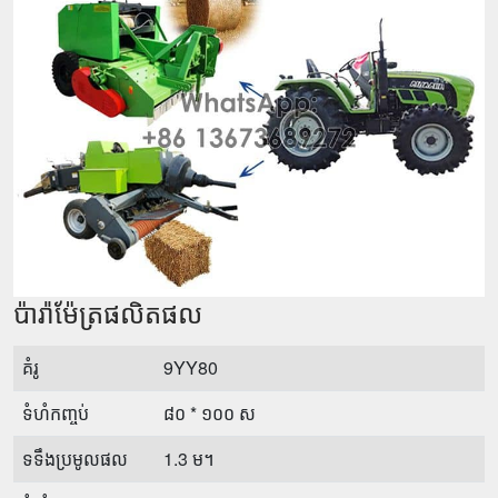
ប៉ារ៉ាម៉ែត្រផលិតផល
គំរូ
9YY80
ទំហំកញ្ចប់
៨០ * ១០០ ស
ទទឹងប្រមូលផល
1.3 ម។