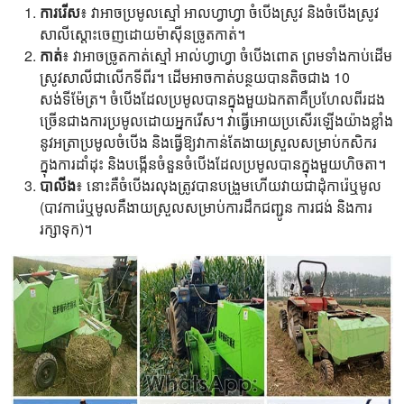
ការរើស
៖ វាអាចប្រមូលស្មៅ អាលហ្វាហ្វា ចំបើងស្រូវ និងចំបើងស្រូវ
សាលីស្តោះចេញដោយម៉ាស៊ីនច្រូតកាត់។
កាត់
៖ វា​អាច​ច្រូតកាត់​ស្មៅ អាល់ហ្វាហ្វា ចំបើង​ពោត ព្រម​ទាំង​កាប់​ដើម​
ស្រូវ​សាលី​ជា​លើក​ទី​ពីរ។ ដើមអាចកាត់បន្ថយបានតិចជាង 10
សង់ទីម៉ែត្រ។ ចំបើងដែលប្រមូលបានក្នុងមួយឯកតាគឺប្រហែលពីរដង
ច្រើនជាងការប្រមូលដោយអ្នករើស។ វាធ្វើអោយប្រសើរឡើងយ៉ាងខ្លាំង
នូវអត្រាប្រមូលចំបើង និងធ្វើឱ្យវាកាន់តែងាយស្រួលសម្រាប់កសិករ
ក្នុងការដាំដុះ និងបង្កើនចំនួនចំបើងដែលប្រមូលបានក្នុងមួយហិចតា។
បាលីង
៖ នោះ​គឺ​ចំបើង​រលុង​ត្រូវ​បាន​បង្រួម​ហើយ​វាយ​ជា​ដុំ​ការ៉េ​ឬ​មូល
(បាវ​ការ៉េ​ឬ​មូល​គឺ​ងាយស្រួល​សម្រាប់​ការ​ដឹកជញ្ជូន ការ​ជង់ និង​ការ​
រក្សា​ទុក)។