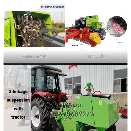
knotter អាល្លឺម៉ង់
កំទេច & រើស