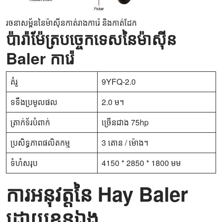
រចនាសម្ព័ននៃម៉ាស៊ីនកាត់រាងការ៉េ និងកាត់ដែក
ប៉ារ៉ាម៉ែត្របច្ចេកទេសនៃម៉ាស៊ីន
Baler ការ៉េ
គំរូ
9YFQ-2.0
ទទឹងប្រមូលផល
2.0 ម។
ត្រាក់ទ័របំពាក់
ច្រើនជាង 75hp
ប្រសិទ្ធភាពផលិតកម្ម
3 តោន / ម៉ោង។
ទំហំសរុប
4150 * 2850 * 1800 មម
ការអនុវត្តនៃ Hay Baler
ដោយខ្លួនឯង