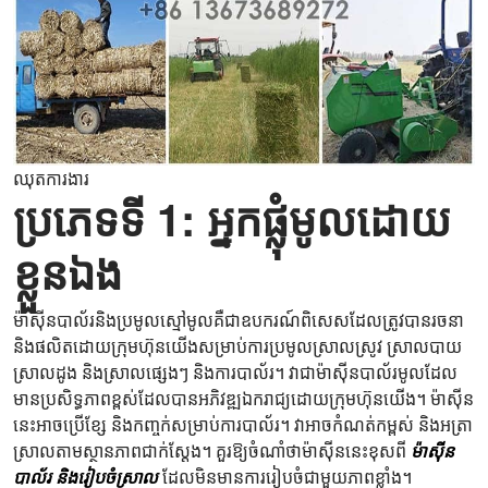
ឈុតការងារ
ប្រភេទទី 1: អ្នកផ្លុំមូលដោយ
ខ្លួនឯង
ម៉ាស៊ីនបាល័រនិងប្រមូលស្មៅមូលគឺជាឧបករណ៍ពិសេសដែលត្រូវបានរចនា
និងផលិតដោយក្រុមហ៊ុនយើងសម្រាប់ការប្រមូលស្រាលស្រូវ ស្រាលបាយ
ស្រាលដូង និងស្រាលផ្សេងៗ និងការបាល័រ។ វាជាម៉ាស៊ីនបាល័រមូលដែល
មានប្រសិទ្ធភាពខ្ពស់ដែលបានអភិវឌ្ឍឯករាជ្យដោយក្រុមហ៊ុនយើង។ ម៉ាស៊ីន
នេះអាចប្រើខ្សែ និងកញ្ចក់សម្រាប់ការបាល័រ។ វាអាចកំណត់កម្ពស់ និងអត្រា
ស្រាលតាមស្ថានភាពជាក់ស្តែង។ គួរឱ្យចំណាំថាម៉ាស៊ីននេះខុសពី
ម៉ាស៊ីន
បាល័រ និងរៀបចំស្រាល
ដែលមិនមានការរៀបចំជាមួយភាពខ្លាំង។