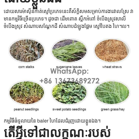
ដោយសារ​ម៉ាស៊ីន​កាត់​ស្មៅ​ប្រភេទ​នេះ​គឺ​ស័ក្តិសម​សម្រាប់​ការងារ​វាលស្រែ វា
មាន​កម្មវិធី​ច្រើន​ប្រភេទ។ ដូចជា ដើមពោត ស្លឹកអំពៅ ចំបើងស្រូវសាលី
ចំបើងស្រូវ សំណាបសណ្តែកដី សំណាបដំឡូងផ្អែម ស្មៅបៃតង ហៃ។ល។
កម្មវិធីធំទូលាយនៃ baler ហៃដែលជំរុញដោយខ្លួនឯង។
តើអ្វីទៅជាលក្ខណៈរបស់