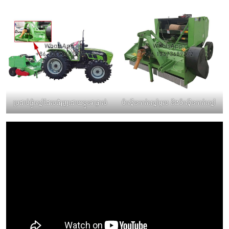
ប្រដាប់ផ្លុំស្មៅដែលជំរុញដោយខ្លួនវាផ្ទាល់
ម៉ាស៊ីនកាត់ស្មៅមូល និងម៉ាស៊ីនកាត់ស្មៅ