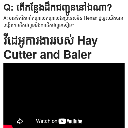
Q: តើកន្លែងដឹកជញ្ជូននៅឯណា?
A: មានទីតាំងនៅកណ្តាលកណ្តាលនៃប្រទេសចិន Henan ដូច្នេះយើងបាន
បង្កើតការដឹកជញ្ជូននិងការដឹកជញ្ជូនលឿន។
វីដេអូការងាររបស់ Hay
Cutter and Baler