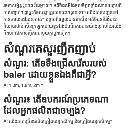
រចនាសម្ព័ន្ធ រូបថត វីដេអូ។ល។ អតិថិជនអ៊ីរ៉ង់ចូលចិត្តវាខ្លាំងណាស់បន្ទាប់ពី
ការបញ្ជាក់។ ដូច្នេះកិច្ចសន្យាត្រូវបានចុះហត្ថលេខា។ យើងបានបញ្ជូនទៅ
កាន់គោលដៅរបស់គាត់។ បន្ទាប់​ពី​ទទួល​បាន​ម៉ាស៊ីន អតិថិជន​អ៊ីរ៉ង់​បាន​
និយាយ​ថា​ម៉ាស៊ីន​ក្រឡុក​ដោយ​ខ្លួន​ឯង​ដំណើរការ​បាន​យ៉ាង​ល្អ ហើយ​យើង​
នឹង​មាន​ឱកាស​ធ្វើ​ការ​ជាមួយ​គ្នា​ម្ដង​ទៀត។
សំណួរគេសួរញឹកញាប់
សំណួរ: តើទទឹងជ្រើសរើសរបស់
baler ដោយខ្លួនឯងគឺជាអ្វី?
A: 1.3m, 1.8m, 2m ។
សំណួរ៖ តើឧបករណ៍ប្រភេទណា
ដែលអ្នកផលិតជាចម្បង?
A: យើងភាគច្រើនផលិតគ្រឿងយន្តកសិកម្ម និងគ្រឿងយន្តកសិកម្ម។