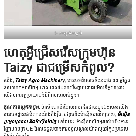
3- ការព្យួរតំណភ្ជាប់
ហេតុអ្វីជ្រើសរើសក្រុមហ៊ុន
Taizy ជាជម្រើសកំពូល?
យើង,
Taizy Agro Machinery
, មានបទពិសោធន៍យូរជាង ១០ ឆ្នាំក្នុង
ឧស្សាហកម្មកសិកម្ម។ រាល់ពេលដែលយើងក្លាយជាជម្រើសទីមួយព្រោះ
យើងមានអត្ថប្រយោជន៍ដ៏ពិសេសរបស់ខ្លួន។
គុណភាពល្អឥតខ្ចោះ
. ម៉ាស៊ីនបាល័រដែលអាចដើរដោយខ្លួនឯងរបស់យើង
មានបទដ្ឋានផលិតកម្មយ៉ាងតឹងរ៉ឹង, បន្ថែមនឹងម៉ាស៊ីនបាល័រស្រាល,
ម៉ាស៊ីន
ប្រមូលស្រាល និងម៉ាស៊ីនកែច្នៃ
។ ទាំងនេះ, ម៉ាស៊ីនកសិកម្មរបស់យើងមាន
វិញ្ញាបនបត្រ CE ដែលទទួលបានការទទួលស្គាល់យ៉ាងល្អនៅក្នុងប្រទេស
និងតំបន់ក្រៅ។