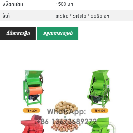
ទទឹងការងារ
1500 ម។
ទំហំ
៣១៤០ * ១៧៧០ * ១១៥០ ម។
ទម្ងន់
៤៩៨ គីឡូក្រាម
ព័ត៌មានលម្អិត
ទទួលបានសម្រង់
អូលីលីង
សណ្តែកដី/សណ្តែកដី