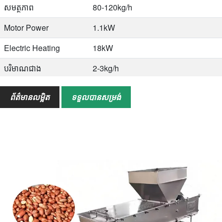
សមត្ថភាព
80-120kg/h
Motor Power
1.1kW
Electric Heating
18kW
បរិមាណជាង
2-3kg/h
វិមាត្រ
3000×1200×1700mm
ព័ត៌មានលម្អិត
ទទួលបានសម្រង់
Applicable Nuts
Peanuts, chestnuts, walnuts,
almonds, sunflower seeds, broad
beans, and others