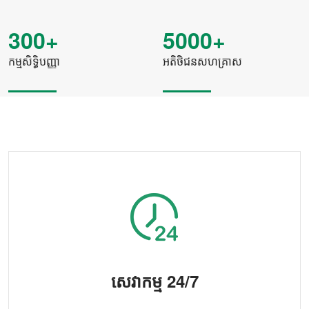
300+
5000+
កម្មសិទ្ធិបញ្ញា
អតិថិជនសហគ្រាស
សេវាកម្ម 24/7