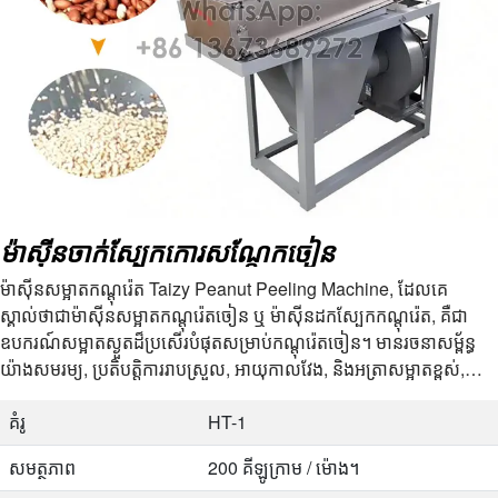
ម៉ាស៊ីនចាក់ស្បែកកោរសណ្តែកចៀន
ម៉ាស៊ីនសម្អាតកណ្តុរ៉េត Taizy Peanut Peeling Machine, ដែលគេ
ស្គាល់ថាជាម៉ាស៊ីនសម្អាតកណ្តុរ៉េតចៀន ឬ ម៉ាស៊ីនដកស្បែកកណ្តុរ៉េត, គឺជា
ឧបករណ៍សម្អាតស្ងួតដ៏ប្រសើរបំផុតសម្រាប់កណ្តុរ៉េតចៀន។ មានរចនាសម្ព័ន្ធ
យ៉ាងសមរម្យ, ប្រតិបត្តិការរាបស្រួល, អាយុកាលវែង, និងអត្រាសម្អាតខ្ពស់,
ម៉ាស៊ីននេះ…
គំរូ
HT-1
សមត្ថភាព
200 គីឡូក្រាម / ម៉ោង។