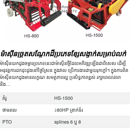
ម៉ាស៊ីនច្រូតសណ្តែកដីប្រភេទខ្សែសង្វាក់សម្រាប់លក់
ម៉ាស៊ីនយកដូងចម្ការប្រភេទនេះជាម៉ាស៊ីនថ្មីដែលអភិវឌ្ឍឡើងជាពិសេស ដើម្បី
អនុវត្តការដកដុះដូងនៅថ្ងៃស្រែន ក្នុងវាល ប្រើការងារជាមួយរុកក្តៅ។ ក្នុងការពិត
ម៉ាស៊ីនយកដូងមានលក្ខណៈសមត្ថភាពល្អ ប្រសិទ្ធភាពខ្ពស់ រក្សាពេលវេលា
និង…
គំរូ
HS-1500
ថាមពល
≥80HP ត្រាក់ទ័រ
PTO
splines 6 ឬ 8