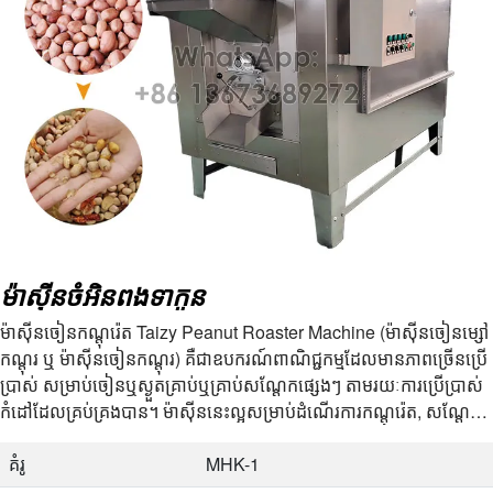
ម៉ាស៊ីនចំអិនពងទាកូន
ម៉ាស៊ីនចៀនកណ្តុរ៉េត Taizy Peanut Roaster Machine (ម៉ាស៊ីនចៀនម្សៅ
កណ្តុរ ឬ ម៉ាស៊ីនចៀនកណ្តុរ) គឺជាឧបករណ៍ពាណិជ្ជកម្មដែលមានភាពច្រើនប្រើ
ប្រាស់ សម្រាប់ចៀនឬស្ងួតគ្រាប់ឬគ្រាប់សណ្តែកផ្សេងៗ តាមរយៈការប្រើប្រាស់
កំដៅដែលគ្រប់គ្រងបាន។ ម៉ាស៊ីននេះល្អសម្រាប់ដំណើរការកណ្តុរ៉េត, សណ្តែក
ស្វាយ, សណ្តែកអាហារ, អាហារចេន, សណ្តែកស្ពៃ,…
គំរូ
MHK-1