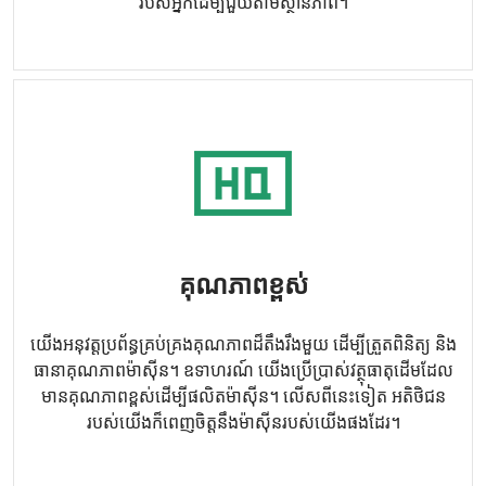
របស់អ្នកដើម្បីជួយតាមស្ថានភាព។
គុណភាពខ្ពស់
យើងអនុវត្តប្រព័ន្ធគ្រប់គ្រងគុណភាពដ៏តឹងរឹងមួយ ដើម្បីត្រួតពិនិត្យ និង
ធានាគុណភាពម៉ាស៊ីន។ ឧទាហរណ៍ យើងប្រើប្រាស់វត្ថុធាតុដើមដែល
មានគុណភាពខ្ពស់ដើម្បីផលិតម៉ាស៊ីន។ លើសពីនេះទៀត អតិថិជន
របស់យើងក៏ពេញចិត្តនឹងម៉ាស៊ីនរបស់យើងផងដែរ។