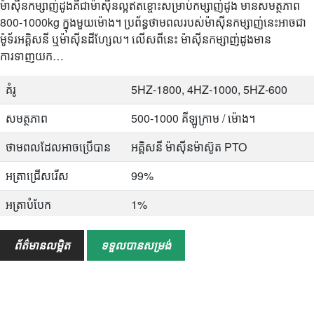
ម៉ាស៊ីនកម្សាញ់ដូងគឺជាម៉ាស៊ីនល្អឥតខ្ចោះសម្រាប់កម្សាញ់ដូង មានសមត្ថភាព
800-1000kg ក្នុងមួយម៉ោង។ ប្រព័ន្ធថាមពលរបស់ម៉ាស៊ីនកម្សាញ់នេះអាចជា
ម៉ូទ័រអគ្គិសនី ឬ​ម៉ាស៊ីនដីហ្សែល។ លើសពីនេះ ម៉ាស៊ីនកម្សាញ់ដូងមាន
ការទាញយក…
គំរូ
5HZ-1800, 4HZ-1000, 5HZ-600
សមត្ថភាព
500-1000 គីឡូក្រាម / ម៉ោង។
ថាមពលដែលអាចប្រើបាន
អគ្គិសនី ម៉ាស៊ីនម៉ាស៊ូត PTO
អត្រាជ្រើសរើស
99%
អត្រាបំបែក
1%
អត្រាមិនបរិសុទ្ធ
1%
ព័ត៌មានលម្អិត
ទទួលបានសម្រង់
ជួរដែលអាចអនុវត្តបាន។
សណ្តែកដីស្ងួត និងសើម គ្រាប់ស្រដៀងគ្នា
ដូចជាសណ្តែកដី
សេណារីយ៉ូនៃកម្មវិធី
រោងចក្រ, វាល