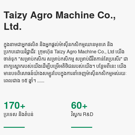
Taizy Agro Machine Co.,
Ltd.
ក្នុងនាមជាអ្នកផលិត និងអ្នកផ្តល់ម៉ាស៊ីនកសិកម្មឈានមុខគេ និង
ប្រកបដោយវិជ្ជាជីវៈ ក្រុមហ៊ុន Taizy Agro Machine Co., Ltd យើង
ចាត់ទុក "សម្រាប់កសិករ សម្រាប់កសិកម្ម សម្រាប់ជីវិតកាន់តែប្រសើរ" ជា
ពាក្យស្លោករបស់យើងដើម្បីបម្រើអតិថិជនរបស់យើង។ បន្ថែមពីនេះ យើង
មានបទពិសោធន៍យ៉ាងសម្បូរបែបក្នុងការនាំចេញម៉ាស៊ីនកសិកម្មអស់រយៈ
ពេលជាង ១៥ ឆ្នាំ។ ......
170+
60+
ប្រទេស និងតំបន់
វិស្វករ R&D