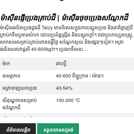
ម៉ាស៊ីនធ្វើប្រេងគ្រាប់ជី | ម៉ាស៊ីនចុចប្រេងសណ្តែកដី
ម៉ាស៊ីនផលិតប្រេងដូងដី Taizy មានពិសេសក្នុងការបន្សុតប្រេង និងជាតិខ្លាញ់ពី
គ្រាប់កទឹមឬមានសំបក ដោយប្រព័ន្ធស្ក្រីវរ និងបន្សុតក្តៅ។ វាជាប្រភេទប្រូសស្ក្រូ,
សាកសមសម្រាប់គ្រាប់ពោតពន្លឺថ្ងៃ សណ្តែកសូយ និងផ្សេងៗទៀត។ អត្រា
ផលិតរបស់វាជួរពី 40-600kg/h។ ប្រេងកទឹមនេះ…
ម៉ាក
តាហ្សី
សមត្ថភាព
40-600 គីឡូក្រាម / ម៉ោង។
អត្រាទាញយកប្រេង
43-54%
សីតុណ្ហភាពសម្រាប់
100-200 ℃
សណ្តែកដី
សីតុណ្ហភាពម៉ាស៊ីន
180 ℃
ព័ត៌មានលម្អិត
ទទួលបានសម្រង់
វិធីសាស្រ្តទាញយកប្រេង
ការចុចក្តៅ