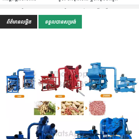
គុណសម្បត្តិ
ប្រសិទ្ធភាពខ្ពស់ ការជ្រើសរើសថាមពល
ដែលអាចបត់បែនបាន ការប្ដូរតាមបំណង
ព័ត៌មានលម្អិត
ទទួលបានសម្រង់
សេវាកម្ម
សេវាកម្មក្រោយពេលលក់ ការណែនាំតាម
អ៊ីនធឺណិត 24/7 លើបណ្តាញ