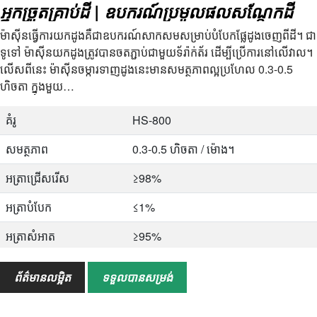
អ្នកច្រូតគ្រាប់ដី | ឧបករណ៍ប្រមូលផលសណ្តែកដី
ម៉ាស៊ីនធ្វើការយកដូងគឺជាឧបករណ៍សាកសមសម្រាប់បំបែកផ្លែដូងចេញពីដី។ ជា
ទូទៅ ម៉ាស៊ីនយកដូងត្រូវបានចតភ្ជាប់ជាមួយទ័រ៉ាក់ត័រ ដើម្បីប្រើការនៅលើវាល។
លើសពីនេះ ម៉ាស៊ីនចម្ការទាញដូងនេះមានសមត្ថភាពល្អប្រហែល 0.3-0.5
ហិចតា ក្នុងមួយ…
គំរូ
HS-800
សមត្ថភាព
0.3-0.5 ហិចតា / ម៉ោង។
អត្រាជ្រើសរើស
≥98%
អត្រាបំបែក
≤1%
អត្រាសំអាត
≥95%
ទម្ងន់
280 គីឡូក្រាម
ព័ត៌មានលម្អិត
ទទួលបានសម្រង់
អំណាចផ្ទះ
30 HP