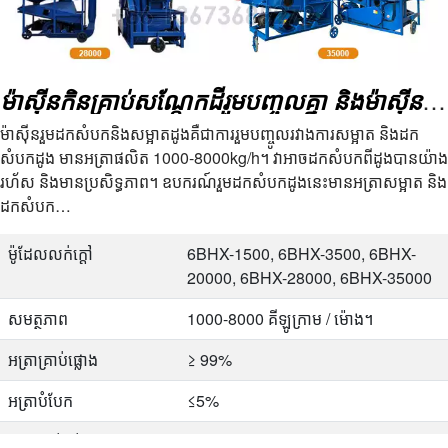
ម៉ាស៊ីនកិនគ្រាប់សណ្តែកដីរួមបញ្ចូលគ្នា និងម៉ាស៊ីនសម្អាត
ម៉ាស៊ីនរួមដកសំបកនិងសម្អាតដូងគឺជាការរួមបញ្ចូលរវាងការសម្អាត និងដក
សំបកដូង មានអត្រាផលិត 1000-8000kg/h។ វាអាចដកសំបកពីដូងបានយ៉ាង
រហ័ស និងមានប្រសិទ្ធភាព។ ឧបករណ៍រួមដកសំបកដូងនេះមានអត្រាសម្អាត និង
ដកសំបក…
ម៉ូដែលលក់ក្តៅ
6BHX-1500, 6BHX-3500, 6BHX-
20000, 6BHX-28000, 6BHX-35000
សមត្ថភាព
1000-8000 គីឡូក្រាម / ម៉ោង។
អត្រា​គ្រាប់​ផ្លោង
≥ 99%
អត្រាបំបែក
≤5%
អត្រាបាត់បង់
≤0.5%