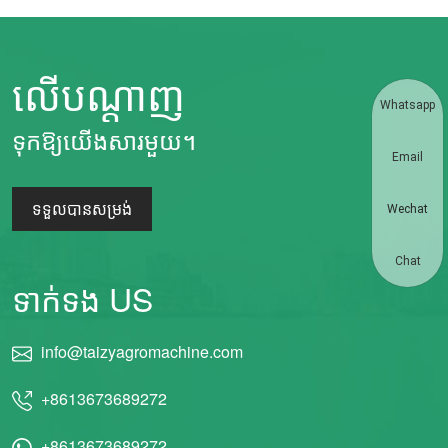
លើបណ្តាញ
Whatsapp
ទុកឱ្យយើងសារមួយ។
Email
ទទួលបានសម្រង់
Wechat
Chat
ទាក់ទង US
info@taizyagromachine.com
+8613673689272
+8613673689272