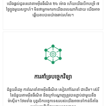
យើងផ្តល់ជូនសេវាតាមអ៊ីនធឺណិត ២៤ ម៉ោង ហើយយើងបើកបម្រើ ៧
ថ្ងៃក្នុងមួយសប្តាហ៍។ មិនថាអ្នកមករកយើងពេលណាក៏ដោយ យើងអាច
ឆ្លើយតបបានយ៉ាងឆាប់រហ័ស។
ការគាំទ្របច្ចេកវិទ្យា
ជំនួយវីដេអូ ការណែនាំតាមអ៊ីនធឺណិត សៀវភៅណែនាំ ជាដើម។ ស៊េរី
នៃជំនួយតាមអ៊ីនធឺណិត និងក្រៅបណ្តាញត្រូវបានភ្ជាប់ជាមួយនឹង
ម៉ាស៊ីន។ ថែមទាំង បុគ្គលិកបច្ចេកទេសរបស់យើងអាចទៅកាន់ទីតាំង