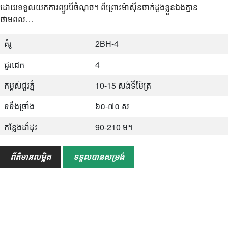
ដោយទទួលយកការព្យួរបីចំណុច។ ពីព្រោះម៉ាស៊ីនចាក់ដូងខ្លួនឯងគ្មាន
ថាមពល…
គំរូ
2BH-4
ជួរដេក
4
កម្ពស់​ជួរ​ភ្នំ
10-15 សង់ទីម៉ែត្រ
ទទឹងច្រាំង
៦០-៧០ ស
កន្លែងដាំដុះ
90-210 ម។
ទំហំ
1900 * 1800 * 1150 មម
ព័ត៌មានលម្អិត
ទទួលបានសម្រង់