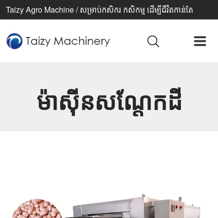
Taizy Agro Machine / សម្រាប់កសិករ កសិកម្ម ដើម្បីជីវិតកាន់តែ
ប្រសើរ
ម៉ាស៊ីនសណ្តែកដី