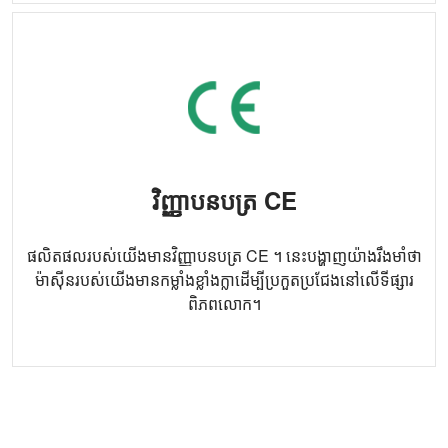
វិញ្ញាបនបត្រ CE
ផលិតផលរបស់យើងមានវិញ្ញាបនបត្រ CE ។ នេះបង្ហាញយ៉ាងរឹងមាំថា
ម៉ាស៊ីនរបស់យើងមានកម្លាំងខ្លាំងក្លាដើម្បីប្រកួតប្រជែងនៅលើទីផ្សារ
ពិភពលោក។