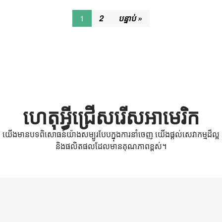
1
2
បន្ទាប់ »
ហេតុអ្វីជ្រើសរើសអាមេរិក
យើងមានបទពិសោធន៍យ៉ាងសម្បូរបែបក្នុងការនាំចេញ យើងផ្តល់សេវាកម្មដ៏ល្អ
និងផលិតផលដែលមានគុណភាពខ្ពស់។