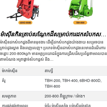
ម៉ាស៊ីនកិនគ្រាប់សណ្តែកដីសម្រាប់ការដកសំបកសណ្តែកដី
ម៉ាស៊ីនដកសំបកដួងដីមានមុខងារ ដើម្បីដកសំបកដូងយ៉ាងងាយ សម្រេចបាន
គ្រាប់ដូងស្អាត និងពេញលេញ។ ប្រភេទម៉ាស៊ីនដកសំបកដូងនេះមានដំណើរការ
ចន្លោះ 200-800kg/h មានអត្ថប្រយោជន៍ក្នុងការជ្រើសរើសប្រព័ន្ធថាមពលបាន
តាមបំណង អត្រាផ្ដាច់សំបកខ្ពស់ និង…
ម៉ាកម៉ាស៊ីន
តាហ្សី
គំរូ
TBH-200, TBH-400, 6BHD-800D,
TBH-800
សមត្ថភាព
200-800 គីឡូក្រាម / ម៉ោង។
ការផ្គត់ផ្គង់ថាមពល
ម៉ូទ័រ ម៉ាស៊ីនសាំង ឬម៉ាស៊ីនម៉ាស៊ូត