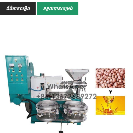
ព័ត៌មានលម្អិត
ទទួលបានសម្រង់
សំណើម
10%