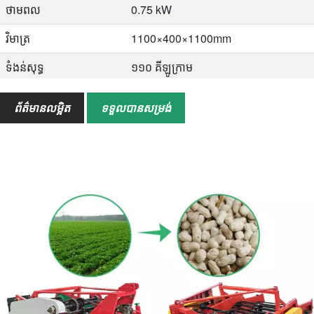
ថាមពល
0.75 kW
វិមាត្រ
1100×400×1100mm
ទំងន់សុទ្ធ
១១០ គីឡូក្រាម
ទំងន់កុម៉ូល
១៣០ គីឡូក្រាម
ព័ត៌មានលម្អិត
ទទួលបានសម្រង់
អត្រាចាក់ស្បែក
98%
អត្រាផ្នែកពាក់កណ្តាល
2-60%