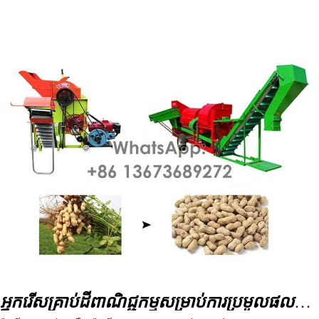
ទទឹងអ្នកច្រូត
800 ម។
វិមាត្រ
2100 * 1050 * 1030 មម
អ្នករើសគ្រាប់ដីពាណិជ្ជកម្មសម្រាប់ការប្រមូលផលសណ្តែកដី