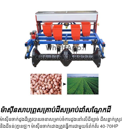
ម៉ាស៊ីនសាបព្រួសគ្រាប់ដីសម្រាប់ដាំសណ្តែកដី
ម៉ាស៊ីនចាក់ដូងដីត្រូវបានរចនាសម្រាប់ចំការ​ដូង​នៅលើដីខ្សាច់ ដីសន្លាក់ស្រូវ
និងដីទន់(គ្មានថ្ម)។ ម៉ាស៊ីនចាក់ដោងត្រូវធ្វើការជាមួយទ័រ៉ាក់ត័រ 40-70HP