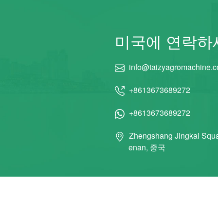
미국에 연락하
info@taizyagromachine.
+8613673689272
+8613673689272
Zhengshang Jingkai Squa
enan, 중국
© 2011 Taizy Machinery Co., Ltd 모든 권리 보유