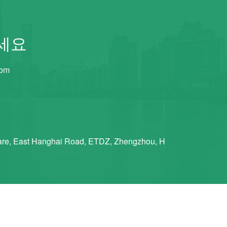
세요
com
re, East Hanghai Road, ETDZ, Zhengzhou, H