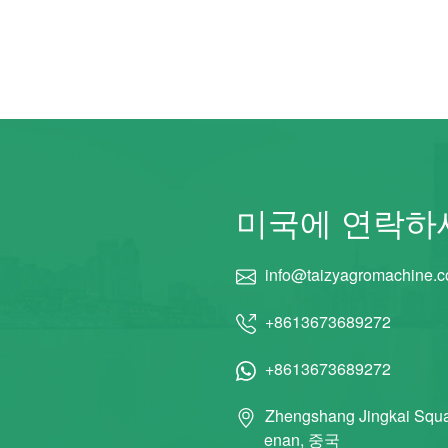
미국에 연락하
info@taizyagromachine.
+8613673689272
+8613673689272
Zhengshang Jingkai Squa
enan, 중국