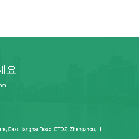
세요
com
re, East Hanghai Road, ETDZ, Zhengzhou, H