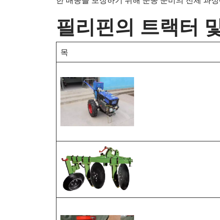
필리핀의 트랙터 및
목