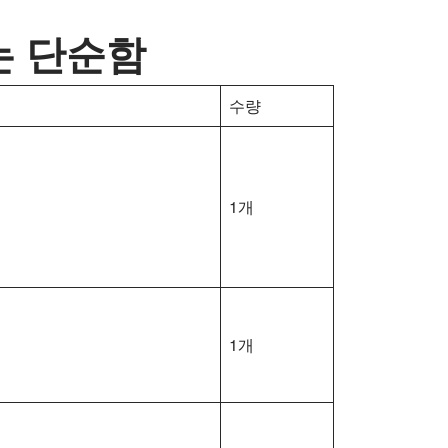
는 단순함
수량
1개
1개