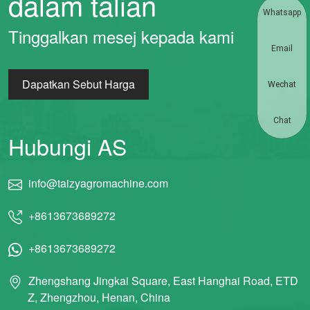
dalam talian
Whatsapp
Tinggalkan mesej kepada kami
Email
Dapatkan Sebut Harga
Wechat
Chat
Hubungi AS
info@taizyagromachine.com
+8613673689272
+8613673689272
Zhengshang Jingkai Square, East Hanghai Road, ETD
Z, Zhengzhou, Henan, China