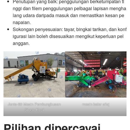
Penutupan yang baik: penggulungan berketumpatan ti
nggi dan filem penggulungan pelbagai lapisan mengha
lang udara daripada masuk dan memastikan kesan pe
napaian.
Sokongan penyesuaian: tayar, bingkai tarikan, dan konf
igurasi lain boleh disesuaikan mengikut keperluan pel
anggan.
Jenis-60 Mesin Pembungkusan
mesin baler silaj
Silage Kecil
Pilihan dipercayai