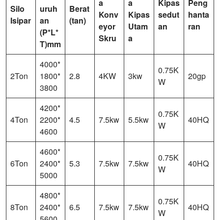
a
a
Kipas
Peng
Silo
uruh
Berat
Konv
Kipas
sedut
hanta
Isipar
an
(tan)
eyor
Utam
an
ran
(P*L*
Skru
a
T)mm
4000*
0.75K
2Ton
1800*
2.8
4KW
3kw
20gp
W
3800
4200*
0.75K
4Ton
2200*
4.5
7.5kw
5.5kw
40HQ
W
4600
4600*
0.75K
6Ton
2400*
5.3
7.5kw
7.5kw
40HQ
W
5000
4800*
0.75K
8Ton
2400*
6.5
7.5kw
7.5kw
40HQ
W
5600