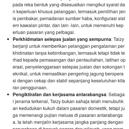
pada reka bentuk yang disesuaikan mengikut syarat da
n keperluan khusus pelanggan, termasuk pemilihan jen
is pembakar, pemadanan sumber haba, konfigurasi sist
em kawalan pintar, dan lain -lain, untuk memenuhi kep
erluan pasaran yang pelbagai.
Perkhidmatan selepas jualan yang sempurna
: Taizy
berjanji untuk memberikan pelanggan pengalaman per
khidmatan tanpa kebimbangan, termasuk tetapi tidak te
rhad kepada pemasangan dan pentauliahan, latihan op
erasi, penyelenggaraan selepas jualan dan sokongan t
eknikal, untuk memastikan pengering jagung beropera
si dengan cekap dan stabil sepanjang keseluruhan kita
ran penggunaan.
Pengiktirafan dan kerjasama antarabangsa
: Sebaga
i jenama terkenal, Taizy bukan sahaja telah menubuhk
an kedudukan kukuh dalam pasaran domestik, tetapi ju
ga memenangi pujian meluas di pasaran antarabangs
a. Ia telah menjalin kerjasama jangka panjang dengan
perusahaan di banyak negara dan wilayah, yang mem