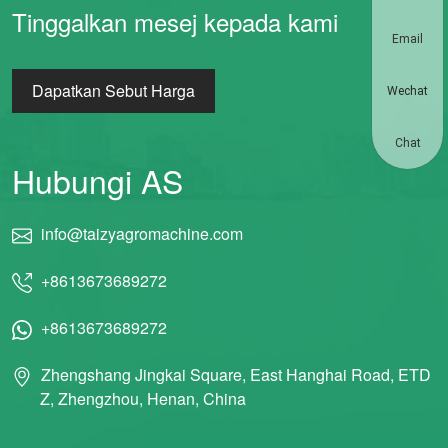
Tinggalkan mesej kepada kami
Email
Dapatkan Sebut Harga
Wechat
Chat
Hubungi AS
info@taizyagromachine.com
+8613673689272
+8613673689272
Zhengshang Jingkai Square, East Hanghai Road, ETD
Z, Zhengzhou, Henan, China