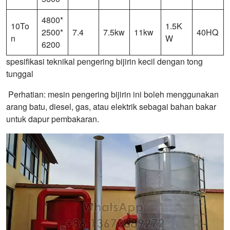
4800*
10To
1.5K
2500*
7.4
7.5kw
11kw
40HQ
n
W
6200
spesifikasi teknikal pengering bijirin kecil dengan tong
tunggal
Perhatian: mesin pengering bijirin ini boleh menggunakan
arang batu, diesel, gas, atau elektrik sebagai bahan bakar
untuk dapur pembakaran.