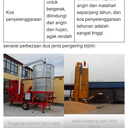
untuk
angin dan matahari
bergerak,
Kos
sepanjang tahun, dan
dilindungi
penyelenggaraan
kos penyelenggaraan
dari angin
tahunan adalah
dan hujan,
sangat tinggi.
agak rendah
senarai perbezaan dua jenis pengering bijirin
mesin pengering padi untuk
Pengering tanaman Taizy untuk
jagung