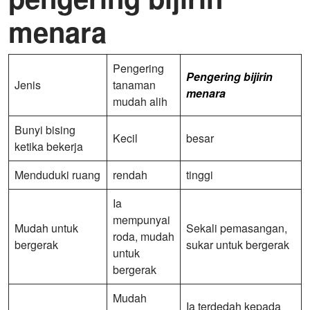
menara
Pengering
Pengering bijirin
Jenis
tanaman
menara
mudah alih
Bunyi bising
Kecil
besar
ketika bekerja
Menduduki ruang
rendah
tinggi
Ia
mempunyai
Mudah untuk
Sekali pemasangan,
roda, mudah
bergerak
sukar untuk bergerak
untuk
bergerak
Mudah
Ia terdedah kepada