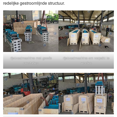
redelijke gestroomlijnde structuur.
rijstzaaimachine met goede
rijstzaaimachine om verpakt te
prestaties
worden