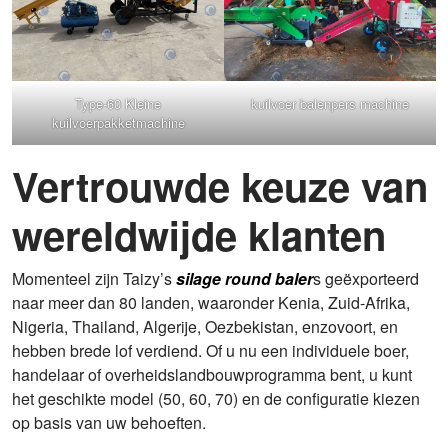
Type-60 Kleine
kuilvoer balenpers machine
kuilvoerpakketmachine
Vertrouwde keuze van
wereldwijde klanten
Momenteel zijn Taizy’s
silage round baler
s geëxporteerd
naar meer dan 80 landen, waaronder Kenia, Zuid-Afrika,
Nigeria, Thailand, Algerije, Oezbekistan, enzovoort, en
hebben brede lof verdiend. Of u nu een individuele boer,
handelaar of overheidslandbouwprogramma bent, u kunt
het geschikte model (50, 60, 70) en de configuratie kiezen
op basis van uw behoeften.