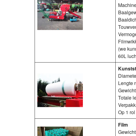
Machine
Baalgew
Baaldic
Touwverb
Vermoge
Filmwikk
(we kun
60L luc
Kunstst
Diamete
Lengte 
Gewicht:
Totale 
Verpakk
Op 1 ro
Film
Gewicht