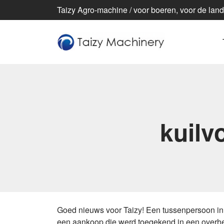
Taizy Agro-machine / voor boeren, voor de lan
kuilv
Goed nieuws voor Taizy! Een tussenpersoon in
een aankoop die werd toegekend in een overheid