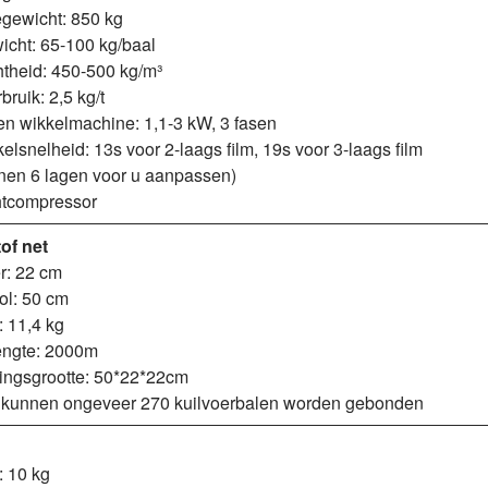
gewicht: 850 kg
icht: 65-100 kg/baal
htheid: 450-500 kg/m³
ruik: 2,5 kg/t
n wikkelmachine: 1,1-3 kW, 3 fasen
elsnelheid: 13s voor 2-laags film, 19s voor 3-laags film
nen 6 lagen voor u aanpassen)
htcompressor
of net
r: 22 cm
rol: 50 cm
 11,4 kg
lengte: 2000m
ingsgrootte: 50*22*22cm
l kunnen ongeveer 270 kuilvoerbalen worden gebonden
: 10 kg