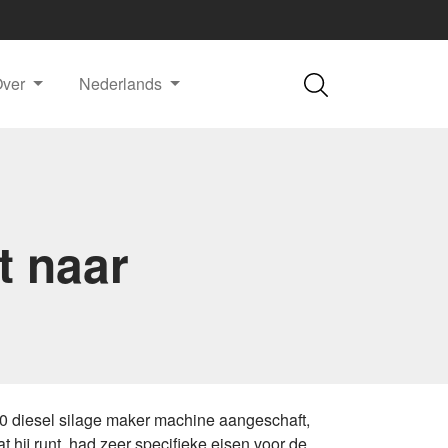
Over
Nederlands
t naar
0 diesel silage maker machine aangeschaft,
 hij runt, had zeer specifieke eisen voor de