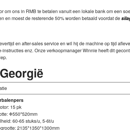
 om ons in RMB te betalen vanuit een lokale bank om een soe
n en moest de resterende 50% worden betaald voordat de
sil
vertijd en after-sales service en wil hij de machine op tijd afle
ie-instructies enz. Onze verkoopmanager Winnie heeft dit gecont
iep.
 Georgië
atie
rbalenpers
otor: 15 pk
otte: Φ550*520mm
heid: 60-65 stuks/u, 5-6t/u
grootte: 2135*1350*1300mm