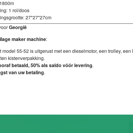
 1800m
ng: 1 rol/doos
ingsgrootte: 27*27*27cm
 voor
Georgië
silage maker machine
:
odel 55-52 is uitgerust met een dieselmotor, een trolley, een l
ten kistenverpakking.
oraf betaald, 50% als saldo vóór levering
.
gst van uw betaling
.