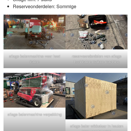
Reserveonderdelen: Sommige
silage balenmachine voor hooi
reserveonderdelen van silage
balen
hooi balen maken machine
silage balenmachine verpakking
silage baler wikkelaar in houten