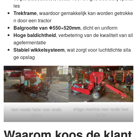
ies
Trekframe
, waardoor gemakkelijk kan worden getrokke
n door een tractor
Balgrootte van Φ550×520mm
, dicht en uniform
Hoge baldichtheid
, verbetering van de kwaliteit van sil
agefermentatie
Stabiel wikkelsysteem
, wat zorgt voor luchtdichte sila
ge opslag
silage machine voor ronde hooi
hooi voeder baler voor ronde
balen
balen
Waarom koos de klant