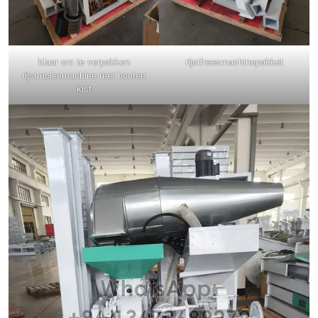
klaar om te verpakken
rijstfreesmachinepakket
rijstmolenmachine met houten
kist