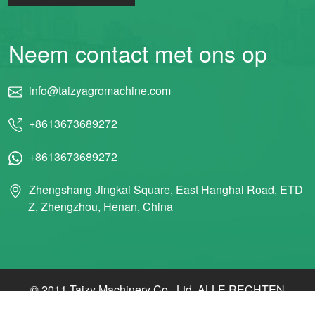
Wechat
Neem contact met ons op
Chat
info@taizyagromachine.com
+8613673689272
+8613673689272
Zhengshang Jingkai Square, East Hanghai Road, ETD
Z, Zhengzhou, Henan, China
© 2011 Taizy Machinery Co., Ltd. ALLE RECHTEN