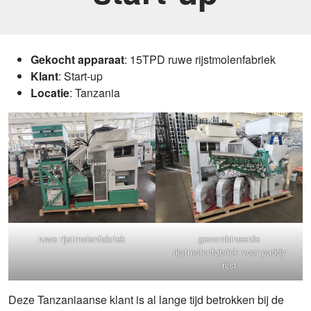
Gekocht apparaat
: 15TPD ruwe rijstmolenfabriek
Klant
: Start-up
Locatie
: Tanzania
ruwe rijstmolenfabriek
gecombineerde
rijstmolenfabriek voor paddy
rijst
Deze Tanzaniaanse klant is al lange tijd betrokken bij de