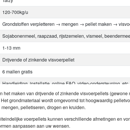
Taizy
120-700kg/u
Grondstoffen verpletteren → mengen → pellet maken → visvo
Sojabonenmeel, raapzaad, rijstzemelen, vismeel, beendermee
1-13 mm
Drijvende of zinkende visvoerpellet
6 mallen gratis
Handleiding, installatie, online FAQ, video-ondersteuning, etc.
in het maken van drijvende of zinkende visvoerpellets (gewone
nz. Het grondmateriaal wordt omgevormd tot hoogwaardig pelletvo
 mengen, pelletiseren, drogen en kruiden.
uiteindelijke voerpellets kunnen verschillende afmetingen en v
 -vormen aanpassen aan uw wensen.