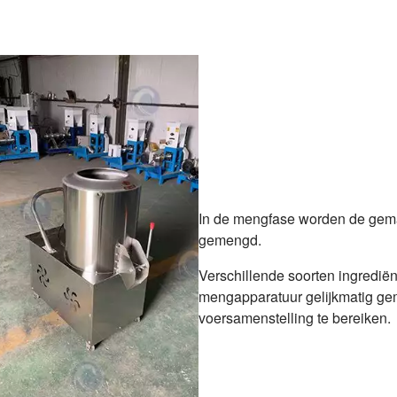
In de mengfase worden de gemal
gemengd.
Verschillende soorten ingrediën
mengapparatuur gelijkmatig ge
voersamenstelling te bereiken.