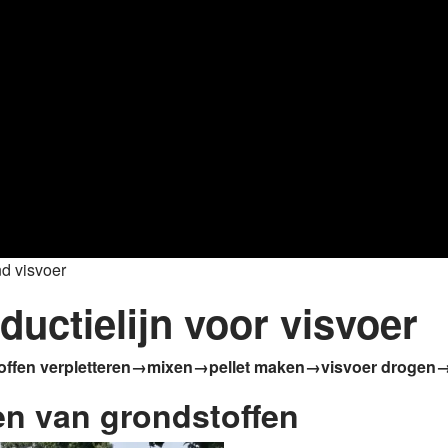
nd visvoer
ductielijn voor visvoer
offen verpletteren→mixen→pellet maken→visvoer drogen
ren van grondstoffen