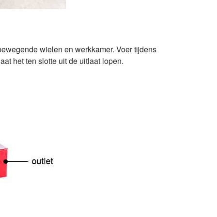
n, bewegende wielen en werkkamer. Voer tijdens
 het ten slotte uit de uitlaat lopen.