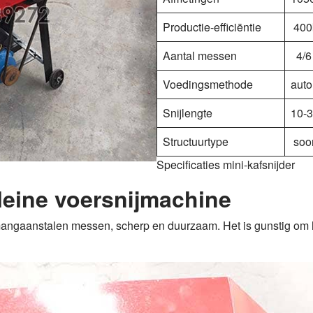
Productie-efficiëntie
400
Aantal messen
4/6 
Voedingsmethode
auto
Snijlengte
10-
Structuurtype
soor
Specificaties mini-kafsnijder
leine voersnijmachine
ngaanstalen messen, scherp en duurzaam. Het is gunstig om het 