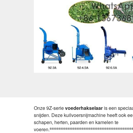
Onze 9Z-serie
voederhakselaar
is een speciaal ontwerp voor kuilvoer, aangezien de functie is om allerlei droge en natte grassen, stro, stengels, enz. te snijden. Deze kuilvoersnijmachine heeft ook een capaciteit van 400-1000 kg per uur, hoge efficiëntie. Het verwerkte product kan worden gebruikt om vee, schapen, herten, paarden en kamelen te voeren.ªªªªªªªªªªªªªªªªªªªªªªªªªªªªªªªªªªªªªªªªªªªªªªªªªªªªªªªªªªªªªªªªªªªªªªªªªªªªªªªªªªªªªªªªªªªªªªªªªªªªªªªªªªªªªªªªªªªªªªªªªªªªªªªªªªªªªªªªªªªªªªªªªªªªªªªªªªªªªªªªªªªªªªªªªªªªªªªªªªªªªªªªªªªªªªªªªªªªªªªªªªªªªªªªªªªªªªªªªªªªªªªªªªªªªªªªªªªªªªªªªªªªªªªªªªªªªªªªªªªªªªªªªªªªªªªªªªªªªªªªªªªªªªªªªªªªªªªªªªªªªªªªªªªªªªªªªªªªªªªªªªªªªªªªªªªªªªªªªªªªªªªªªªªªªªªªªªªªªªªªªªªªªªªªªªªªªªªªªªªªªªªªªªªªªªªªªªªªªªªªªªªªªªªªªªªªªªªªªªªªªªªªªªªªªªªªªªªªªªªªªªªªªªªªªªªªªªªªªªªªªªªªªªªªªªªªªªªªªªªªªªªªªªªªªªªªªªªªªªªªªªªªªªªªªªªªªªªªªªªªªªªªªªªªªªªªªªªªªªªªªªªªªªªªªªªªªªªªªªªªªªªªªªªªªªªªªªªªªªªªªªªªªªªªªªªªªªªªªªªªªªªªªªªªªªªªªªªªªªªªªªªªªªªªªªªªªªªªªªªªªªªªªªªªªªªªªªªªªªªªªªªªªªªªªªªªªªªªªªªªªªªªªªªªªªªªªªªªªªªªªªªªªªªªªªªªªªªªªªªªªªªªªªªªªªªªªªªªªªªªªªªªªªªªªªªªªªªªªªªªªªªªªªªªªªªªªªªªªªªªªªªªªªªªªªªªªªªªªªªªªªªªªªªªªªªªªªªªªªªªªªªªªªªªªªªªªªªªªªªªªªªªªªªªªªªªªªªªªªªªªªªªªªªªªªªªªªªªªªªªªªªªªªªªªªªªª