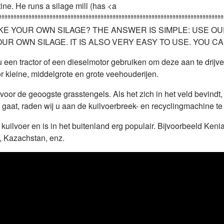
t u een tractor of een dieselmotor gebruiken om deze aan te drij
 kleine, middelgrote en grote veehouderijen.
or de geoogste grasstengels. Als het zich in het veld bevindt, 
 gaat, raden wij u aan de kuilvoerbreek- en recyclingmachine te
uilvoer en is in het buitenland erg populair. Bijvoorbeeld Keni
, Kazachstan, enz.