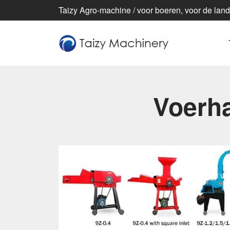
Taizy Agro-machine / voor boeren, voor de lan
Voerha