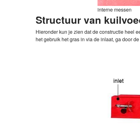
interne messen
Structuur van kuilvo
Hieronder kun je zien dat de constructie heel 
het gebruik het gras in via de inlaat, ga door d