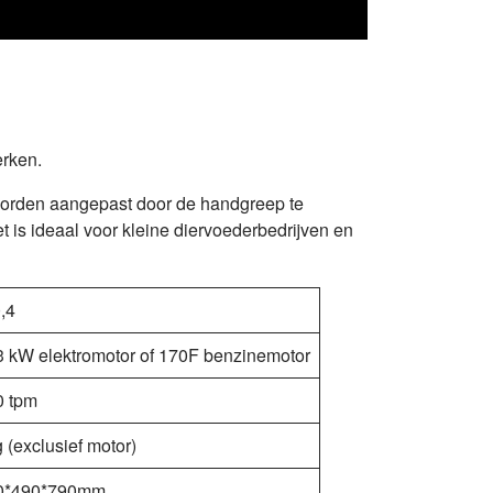
erken.
 worden aangepast door de handgreep te
t is ideaal voor kleine diervoederbedrijven en
,4
3 kW elektromotor of 170F benzinemotor
0 tpm
 (exclusief motor)
0*490*790mm