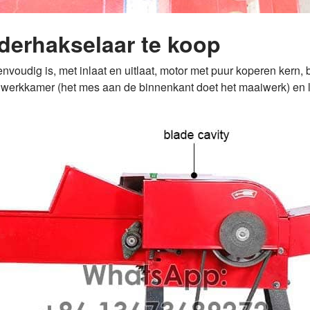
ederhakselaar te koop
eenvoudig is, met inlaat en uitlaat, motor met puur koperen ker
e werkkamer (het mes aan de binnenkant doet het maaiwerk) en laat