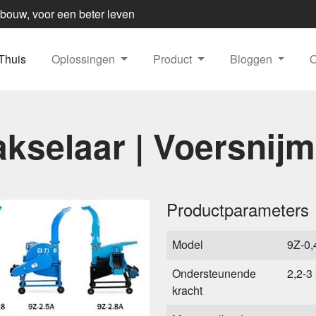
dbouw, voor een beter leven
Thuis
Oplossingen
Product
Bloggen
kselaar | Voersnij
Productparameters
Model
9Z-0,
Ondersteunende
2,2-3
kracht