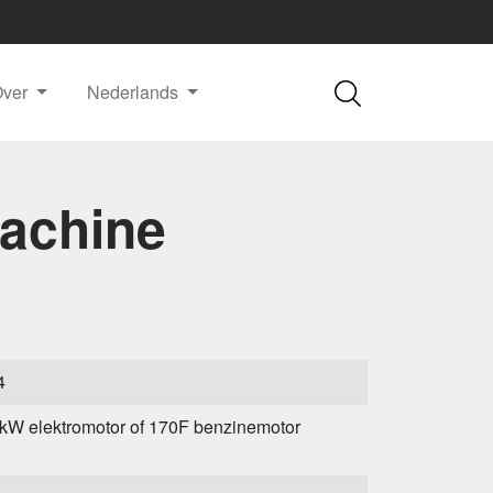
Over
Nederlands
machine
4
 kW elektromotor of 170F benzinemotor