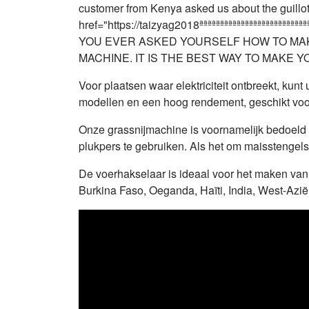
Voor plaatsen waar elektriciteit ontbreekt, kun
modellen en een hoog rendement, geschikt voor
Onze grassnijmachine is voornamelijk bedoeld vo
plukpers te gebruiken. Als het om maisstengels
De voerhakselaar is ideaal voor het maken van k
Burkina Faso, Oeganda, Haïti, India, West-Azië