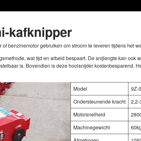
ni-kafknipper
 of benzinemotor gebruiken om stroom te leveren tijdens het w
smethode, wat tijd en arbeid bespaart. De snijlengte kan ook
rstelbaar is. Bovendien is deze hooisnijder kostenbesparend. He
Model
9Z-0
Ondersteunende kracht
2,2-
Motorsnelheid
280
Machinegewicht
60kg
Afmetingen
105