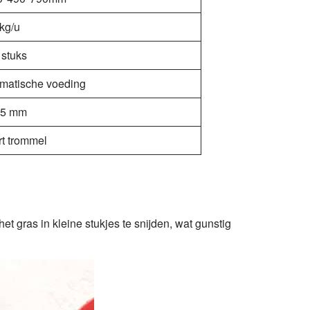
kg/u
stuks
matische voeding
35 mm
t trommel
gras in kleine stukjes te snijden, wat gunstig