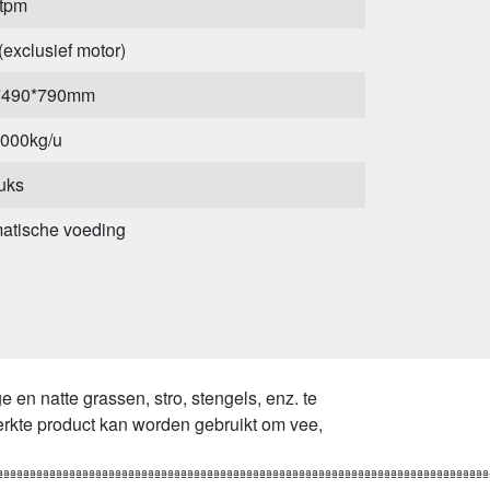
 tpm
(exclusief motor)
*490*790mm
000kg/u
tuks
atische voeding
5 mm
 trommel
ªªªªªªªªªªªªªªªªªªªªªªªªªªªªªªªªªªªªªªªªªªªªªªªªªªªªªªªªªªªªªªªªªªªªªªªªªªªªªªªªªªªªªªªªªªªªªªªªªªªªªªªªªªªªªªªªªªªªªªªªªªªªªªªªªªªªªªªªªªªªªªªªªªªªªªªªªªªªªªªªªªªªªªªªªªªªªªªªªªªªªªªªªªªªªªªªªªªªªªªªªªªªªªªªªªªªªªªªªªªªªªªªªªªªªªªªªªªªªªªªªªªªªªªªªªªªªªªªªªªªªªªªªªªªªªªªªªªªªªªªªªªªªªªªªªªªªªªªªªªªªªªªªªªªªªªªªªªªªªªªªªªªªªªªªªªªªªªªªªªªªªªªªªªªªªªªªªªªªªªªªªªªªªªªªªªªªªªªªªªªªªªªªªªªªªªªªªªªªªªªªªªªªªªªªªªªªªªªªªªªªªªªªªªªªªªªªªªªªªªªªªªªªªªªªªªªªªªªªªªªªªªªªªªªªªªªªªªªªªªªªªªªªªªªªªªªªªªªªªªªªªªªªªªªªªªªªªªªªªªªªªªªªªªªªªªªªªªªªªªªªªªªªªªªªªªªªªªªªªªªªªªªªªªªªªªªªªªªªªªªªªªªªªªªªªªªªªªªªªªªªªªªªªªªªªªªªªªªªªªªªªªªªªªªªªªªªªªªªªªªªªªªªªªªªªªªªªªªªªªªªªªªªªªªªªªªªªªªªªªªªªªªªªªªªªªªªªªªªªªªªªªªªªªªªªªªªªªªªªªªªªªªªªªªªªªªªªªªªªªªªªªªªªªªªªªªªªªªªªªªªªªªªªªªªªªªªªªªªªªªªªªªªªªªªªªªªªªªªªªªªªªªªªªªªªªªªªªªªªªªªªªªªªªªªªªªªªªªªªªªªªªªªªªªªªªªªªªªªªªªªªªªªªªªªªªªªªªªªªªªªªªªªªªªªªªªªªªªªªªªªªªªªªªªªªªªªªªªªªªªªªªªªªªªªªªªªªªªªªªªªªªªªªªªªªªªªªªªªªªªªªªªªªªªªªªªªªªªªªªªªªªªªªªªªªªªªªªªªªªªªªªªªªªªªªªªªªªªªªªªªªªªªªªªªªªªªªªªªªªªªªªªªªªªªªªªªªªªªªªªªªªªªªªªªªªªªªªªªªªªªªªªªªªªªªªªªªªªªªªªªªªªªªªªªªªªªªªªªªªªªªªªªªªªªªªªªªªªªªªªªªªªªªªªªªªªªªªªªªªªªªªªªªªªªªªªªªªªªªªªªªªªªªªªªªªªªªªªªªªªªªªªªªªªªªªªªªªªªªªªªªªªªªªªªªªªªªªªªªªªªªªªªªªªªªªªªªªªªªªªªªªªªªªªªªªªªªªªªªªªªªªªªªªªªªªªªªªªªªªªªªªªªªªªªªªªªªªªªªªªªªªªªªªªªªªªªªªªªªªªªªªªªªªªªªªªªªªªªªªªªªªªªªªªªªªªªªªªªªªªªªªªªªªªªªªªªªªªªªªªªªªªªªªªªªªªªªªªªªªªªªªªªªªªªªªªªªªªªªªªªªªªªªªªªªªªªªªªªªªªªªªªªªªªªªªªªªªªªªªªªªªªªªªªªªªªªªªªªªªªªªªªªªªªªªªªªªªªªªªªªªªªªªªªªªªªªªªªªªªªªªªªªªªªªªªªªªªªªªªªªªªªªªªªªªªªªªªªªªªªªªªªªªªªªªªªªªªªªªªªªªªªªªªªªªªªªªªªªªªªªªªªªªªªªªªªªªªªªªªªªªªªªª2018ªªªªªªªªªªªªªªªªªªªªªªªªªªªªªªªªªªªªªªªªªªªªªªªªªªªªªªªªªªªªªªªªªªªªªªªªªªªªªªªªªªªªªªªªªªªªªªªªªªªªªªªªªªªªªªªªªªªªªªªªªªªªªªªªªªªªªªªªªªªªªªªªªªªªªªªªªªªªªªªªªªªªªªªªªªªªªªªªªªªªªªªªªªªªªªªªªªªªªªªªªªªªªªªªªªªªªªªªªªªªªªªªªªªªªªªªªªªªªªªªªªªªªªªªªªªªªªªªªªªªªªªªªªªªªªªªªªªªªªªªªªªªªªªªªªªªªªªªªªªªªªªªªªªªªªªªªªªªªªªªªªªªªªªªªªªªªªªªªªªªªªªªªªªªªªªªªªªªªªªªªªªªªªªªªªªªªªªªªªªªªªªªªªªªªªªªªªªªªªªªªªªªªªªªªªªªªªªªªªªªªªªªªªªªªªªªªªªªªªªªªªªªªªªªªªªªªªªªªªªªªªªªªªªªªªªªªªªªªªªªªªªªªªªªªªªªªªªªªªªªªªªªªªªªªªªªªªªªªªªªªªªªªªªªªªªªªªªªªªªªªªªªªªªªªªªªªªªªªªªªªªªªªªªªªªªªªªªªªªªªªªªªªªªªªªªªªªªªªªªªªªªªªªªªªªªªªªªªªªªªªªªªªªªªªªªªªªªªªªªªªªªªªªªªªªªªªªªªªªªªªªªªªªªªªªªªªªªªªªªªªªªªªªªªªªªªªªªªªªªªªªªªªªªªªªªªªªªªªªªªªªªªªªªªªªªªªªªªªªªªªªªªªªªªªªªªªªªªªªªªªªªªªªªªªªªªªªªªªªªªªªªªªªªªªªªªªªªªªªªªªªªªªªªªªªªªªªªªªªªªªªªªªªªªªªªªªªªªªªªªªªªªªªªªªªªªªªªªªªªªªªªªªªªªªªªªªªªªªªªªªªªªªªªªªªªªªªªªªªªªªªªªªªªªªªªªªªªªªªªªªªªªªªªªªªªªªªªªªªªªªªªªªªªªªªªªªªªªªªªªªªªªªªªªªªªªªªªªªªªªªªªªªªªªªªªªªªªªªªªªªªªªªªªªªªªªªªªªªªªªªªªªªªªªªªªªªªªªªªªªªªªªªªªªªªªªªªªªªªªªªªªªªªªªªªªªªªªªªªªªªªªªªªªªªªªªªªªªªªªªªªªªªªªªªªªªªªªªªªªªªªªªªªªªªªªªªªªªªªªªªªªªªªªªªªªªªªªªªªªªªªªªªªªªªªªªªªªªªªªªªªªªªªªªªªªªªªªªªªªªªªªªªªªªªªªªªªªªªªªªªªªªªªªªªªªªªªªªªªªªªªªªªªªªªªªªªªªªªªªªªªªªªªªªªªªªªªªªªªªªªªªªªªªªªªªªªªªªªªªªªªªªªªªªªªªªªªªªªªªªªªªªªªªªªªªªªªªªªªªªªªªªªªªªªªªªªªªªªªªªªªªªªªªªªªªªªªªªªªªªªªªªªªªªªªªªªªªªªªªªªªªªªªªªªªªªªªªªªªªªªªªªªªªªªªªªªªªªªªªªªªªªªªªªªªªªªªªªªªªªªªªªªªªªªªªªªªªªªªªªªªªªªªªªªªªªªªªªªªªªªªªªªªªªªªªªªªªªªªªªªªªªªªªªªªªªªªªªªªªªªªªªªªªªªªªªªªªªªªªªªªªªªªªªªªªªªªªªªªªªªªªªªªªªªªªªªªªªªªªªªªªªªªªªªªªªªªªªªªªªªªªªªªªªªªªªªªªªªªªªªªªªªªªªªªªªªªªªªªªªªªªªªªªªªªªªªªªªªªªªªªªªªªªªªªªªªªªªªªªªªªªªªªªªªªªªªªªªªªªªªªªªªªªªªªªªªªªªªªªªªªªªªªªªªªªªªªªªªªªªªªªªªªªªªªªªªªªªªªªªªªªªªªªªªªªªªªªªªªªªªªª