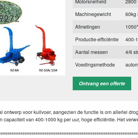
Motorsnelheid
2800
Machinegewicht
60kg 
Afmetingen
1050
Productie-efficiëntie
400-1
Aantal messen
4/6 s
Voedingsmethode
autom
Snijlengte
10-3
Ontvang een offerte
Structuurtype
soort
ªªªªªªªªªªªªªªªªªªªªªªªªªªªªªªªªªªªªªªªªªªªªªªªªªªªªªªªªªªªªªªªªªªªªªªªªªªªªªªªªªªªªªªªªªªªªªªªªªªªªªªªªªªªªªªªªªªªªªªªªªªªªªªªªªªªªªªªªªªªªªªªªªªªªªªªªªªªªªªªªªªªªªªªªªªªªªªªªªªªªªªªªªªªªªªªªªªªªªªªªªªªªªªªªªªªªªªªªªªªªªªªªªªªªªªªªªªªªªªªªªªªªªªªªªªªªªªªªªªªªªªªªªªªªªªªªªªªªªªªªªªªªªªªªªªªªªªªªªªªªªªªªªªªªªªªªªªªªªªªªªªªªªªªªªªªªªªªªªªªªªªªªªªªªªªªªªªªªªªªªªªªªªªªªªªªªªªªªªªªªªªªªªªªªªªªªªªªªªªªªªªªªªªªªªªªªªªªªªªªªªªªªªªªªªªªªªªªªªªªªªªªªªªªªªªªªªªªªªªªªªªªªªªªªªªªªªªªªªªªªªªªªªªªªªªªªªªªªªªªªªªªªªªªªªªªªªªªªªªªªªªªªªªªªªªªªªªªªªªªªªªªªªªªªªªªªªªªªªªªªªªªªªªªªªªªªªªªªªªªªªªªªªªªªªªªªªªªªªªªªªªªªªªªªªªªªªªªªªªªªªªªªªªªªªªªªªªªªªªªªªªªªªªªªªªªªªªªªªªªªªªªªªªªªªªªªªªªªªªªªªªªªªªªªªªªªªªªªªªªªªªªªªªªªªªªªªªªªªªªªªªªªªªªªªªªªªªªªªªªªªªªªªªªªªªªªªªªªªªªªªªªªªªªªªªªªªªªªªªªªªªªªªªªªªªªªªªªªªªªªªªªªªªªªªªªªªªªªªªªªªªªªªªªªªªªªªªªªªªªªªªªªªªªªªªªªªªªªªªªªªªªªªªªªªªªªªªªªªªªªªªªªªªªªªªªªªªªªªªªªªªªªªªªªªªªªªªªªªªªªªªªªªªªªªªªªªªªªªªªªªªªªªªªªªªªªªªªªªªªªªªªªªªªªªªªªªªªªªªªªªªªªªªªªªªªªªªªªªªªªªªªªªªªªªªªªªªªªªªªªªªªªªªªªªªªªªªªªªªªªªªªªªªªªªªªªªªªªªªªªªªªªªªªªªªªªªªªªªªªªªªªªªªªªªªªªªªªªªªªªªªªªªªªªªªªªªªªªªªªªªªªªªªªªªªªªªªªªªªªªªªªªªªªªªªªªªªªªªªªªªªªªªªªªªªªªªªªªªªªªªªªªªªªªªªªªªªªªªªªªªªªªªªªªªªªªªªªªªªªªªªªªªªªªªªªªªªªªªªªªªªªªªªªªªªªªªªªªªªªªªªªªªªªªªªªªªªªªªªªªªªªªªªªªªªªªªªªªªªªªªªªªªªªªªªªªªªªªªªªªªªªªªªªªªªªªªªªªªªªªªªªªªªªªªªªªªªªªªªªªªªªªªªªªªªªªªªªªªªªªªªªªªªªªªªªªªªªªªªªªªªªªªªªªªªªªªªªªªªªªªªªªªªªªªªªªªªªªªªªªªªªªªªªªªªªªªªªªªªªªªªªªªªªªªªªªªªªªªªªªªªªªªªªªªªªªªªªªªªªªªªªªªªªªªªªªªªªªªªªªªªªªªªªªªªªªªªªªªªªªªªªªªªªªªªªªªªªªªªªªªªªªªªªªªªªªªªªªªªªªªªªªªªªªªªªªªªªªªªªªªªªªªªªªªªªªªªªªªªªªªªªªªªªªªªªªªªªªªªªªªªªªªªªªªªªªªªªªªªªªªªªªªªªªªªªªªªªªªªªªªªªªªªªªªªªªªªªªªªªªªªªªªªªªªªªªªªªªªªªªªªªªªªªªªªªªªªªªªªªªªªªªªªªªªªªªªªªªªªªªªªªªªªªªªªªªªªªªªªªªªªªªªªªªªªªªªªªªªªªªªªªªªªªªªªªªªªªªªªªªªªªªªªªªªªªªªªªªªªªªªªªªªªªªªªªªªªªªªªªªªªªªªªªªªªªªªªªªªªªªªªªªªªªªªªªªªªªªªªªªªªªªªªªªªªªªªªªªªªªªªªªªªªªªªªªªªªªªªªªªªªªªªªªªªªªªªªªªªªªªªªªªªªªªªªªªªªªªªªªªªªªªªªªªªªªªªªªªªªªªªªªªªªªªªªªªªªªªªªªªªªªªªªªªªªªªªªªªªªªªªªªªªªªªªªªªªªªªªªªªªªªªªªªªªªªªªªªªªªªªªªªªªªªªªªªªªªªªªªªªªªªªªªªªªªªªªªªªªªªªªªªªªªªªªªªªªªªªªªªªªªªªªªªªªªªªªªªªªªªªªªªªªªªªªªªªªªªªªªªªªªªªªªªªªªªªªªªªªªªªªªªªªªªªªªªªªªªªªªªªªªªªªªªªªªªªªªªªªªªªªªªªªªªªªªªªªªªªªªªªªªªªªªªªªªªªªªªªªªªªªªªªªªªªªªªªªªªªªªªªªªªªªªªªªªªªªªªªªªªªªªªªªªªªªªªªªªªªªªªªªªªªªªªªªªªªªªªªªªªªªªªªªªªªªªªªªªªªªªªªªªªªªªªªªªªªªªªªªªªªªªªªªªªªªªªªªªªªªªªªªªªªªªªªªªªªªªªªªªªªªªªªªªªªªªªªªªªªªªªªªªªªªªªªªªªªªªªªªªªªªªªªªªªªªªªªªªªªªªªªªªªªªªªªªªªªªªªªªªªªªªªªªªªªªªªªªªªªªªªªªªªªªªªªªªªªªªªªªªªªªªªªªªªªªªªªªªªªªªªªªªªªªªªªªªªªªªªªªªªªªªªªªªªªªªªªªªªªªªªªªªªªªªªªªªªªªªªªªªªªªªªªªªªªªªªªªªªªªªªªªªªªªªªªªªªªªªªªªªªªªªªªªªªªªªªªªªªªªªªªªªªªªªªªªªªªªªªªªªªªªªªªªªªªªªªªªªªªªªªªªªªªªªªªªªªªªªªªªªªªªªªªªªªªªªªªªªªªªªªªªªªªªªªªªªªªªªªªªªªªªªªªªªªªªªªªªªªªªªªªªªªªªªªªªªªªªªªªªªªªªªªªªªªªªªªªªªªªªªªªªªªªªªªªªªªªªªªªªªªªªªªªªªªªªªªªªªªªªªªªªªªªªªªªªªªªªªªªªªªªªªªªªªªªªªªªªªªªªªªªªªªªªªªªªªªªªªªªªªªªªªªªªªªªªªªªªªªªªªªªªªªªªªªªªªªªªªªªªªªªªªªªªªªªªªªªªªªªªªªªªªªªªªªªªªªªªªªªªªªªªªªªªªªªªªªªªªªªªªªªªªªªªªªªªªªªªªªªªªªªªªªªªªªªªªªªªªªªªªªªªªªªªªªªªªªªªªªªªªªªªªªªªªªªªªªªªªªªªªªªªªªªªªªªªªªªªªªªªªªªªªªªªªªªªªªªªªªªªªªªªªªªªªªªªªªªªªªªªªªªªªªªªªªªªªªªªªªªªªªªªªªªªªªªªªªªªªªªªªªªªªªªªªªªªªªªªªªªªªªªªªªªªªªªªªªªªªªªªªªªªªªªªªªªªªªªªªªªªªªªªªªªªªªªªªªªªªªªªªªªªªªªªªªªªªªªªªªªªªªªªªªªªªªªªªªªªªªªªªªªªªªªªªªªªªªªªªªªªªªªªªªªªªªªªªªªªªªªªªªªªªªªªªªªªªªªªªªªªªªªªªªªªªªªªªªªªªªªªªªªªªªªªªªªªªªªªªªªªªªªªªªªªªªªªªªªªªªªªªªªªªªªªªªªªªªªªªªªªªªªªªªªªªªªªªªªªªªªªªªªªªªªªªªªªªªªªªªªªªªªªªªªªªªªªªªªªªªªªªªªªªªªªªªªªªªªªªªªªªªªªªªªªªªªªªªªªªªªªªªªªªªªªªªªªªªªªªªªªªªªªªªªªªªªªªªªªªªªªªªªªªªªªªªªªªªªªªªªªªªªªªªªªªªªªªªªªªªªªªªªªªªªªªªªªªªªªªªªªªªªªªªªªªªªªªªªªªªªªªªªªªªªªªªªªªªªªªªªªªªªªªªªªªªªªªªªªªªªªªªªªªªªªªªªªªªªªªªªªªªªªªªªªªªªªªªªªªªªªªªªªªªªªªªªªªªªªªªªªªªªªªªªªªªªªªªªªªªªªªªªªªªªªªªªªªªªªªªªªªªªªªªªªªªªªªªªªªªªªªªªªªªªªªªªªªªªªªªªªªªªªªªªªªªªªªªªªªªªªªªªªªªªªªªªªªªªªªªªªªªªªªªªªªªªªªªªªªªªªªªªªªªªªªªªªªªªªªªªªªªªªªªªªªªªªªªªªªªªªªªªªªªªªªªªªªªªªªªªªªªªªªªªªªªªªªªªªªªªªªªªªªªªªªªªªªªªªªªªªªªªªªªªªªªªªªªªªªªªªªªªªªªªªªªªªªªªªªªªªªªªªªªªªªªªªªªªªªªªªªªªªªªªªªªªªªªªªªªªªªªªªªªªªªªªªªªªªªªªªªªªªªªªªªªªªªªªªªªªªªªªªªªªªªªªªªªªªªªªªªªªªªªªªªªªªªªªªªªªªªªªªªªªªªªªªªªªªªªªªªªªªªªªªªªªªªªªªªªªªªªªªªªªªªªªªªªªªªªªªªªªªªªªªªªªªªªªªªªªªªªªªªªªªªªªªªªªªªªªªªªªªªªªªªªªªªªªªªªªªªªªªªªªªªªªªªªªªªªªªªªªªªªªªªªªªªªªªªªªªªªªªªªªªªªªªªªªªªªªªªªªªªªªªªªªªªªªªªªªªªªªªªªªªªªªªªªªªªªªªªªªªªªªªªªªªªªªªªªªªªªªªªªªªªªªªªªªªªªªªªªªªªªªªªªªªªªªªªªªªªªªªªªªªªªªªªªªªªªªªªªªªªªªªªªªªªªªªªªªªªªªªªªªªªªªªªªªªªªªªªªªªªªªªªªªªªªªªªªªªªªªªªªªªªªªªªªªªªªªªªªªªªªªªªªªªªªªªªªªªªªªªªªªªªªªªªªªªªªªªªªªªªªªªªªªªªªªªªªªªªªªªªªªªªªªªªªªªªªªªªªªªªªªªªªªªªªªªªªªªªªªªªªªªªªªªªªªªªªªªªªªªªªªªªªªªªªªªªªªªªªªªªªªªªªªªªªªªªªªªªªªªªªªªªªªªªªªªªªªªªªªªªªªªªªªªªªªªªªªªªªªªªªªªªªªªªªªªªªªªªªªªªªªªªªªªªªªªªªªªªªªªªªªªªªªªªªªªªªªªªªªªªªªªªªªªªªªªªªªªªªªªªªªªªªªªªªªªªªªªªªªªªªªªªªªªªªªªªªªªªªªªªªªªªªªªªªªªªªªªªªªªªªªªªªªªªªªªªªªªªªªªªªªªªªªªªªªªªªªªªªªªªªªªªªªªªªªªªªªªªªªªªªªªªªªªªªªªªªªªªªªªªªªªªªªªªªªªªªªªªªªªªªªªªªªªªªªªªªªªªªªªªªªªªªªªªªªªªªªªªªªªªªªªªªªªªªªªªªªªªªªªªªªªªªªªªªªªªªªªªªªªªªªªªªªªªªªªªªªªªªªªªªªªªªªªªªªªªªªªªªªªªªªªªªªªªªªªªªªªªªªªªªªªªªªªªªªªªªªªªªªªªªªªªªªªªªªªªªªªªªªªªªªªªªªªªªªªªªªªªªªªªªªªªªªªªªªªªªªªªªªªªªªªªªªªªªªªªªªªªªªªªªªªªªªªªªªªªªªªªªªªªªªªªªªªªªªªªªªªªªªªªªªªªªªªªªª