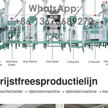
rijstfreesproductielijn
krachtscheider → rijstmolenmachine → rijstmolenmachine → kleu