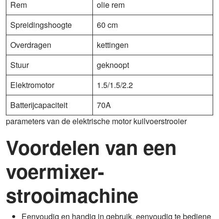
Rem
olie rem
Spreidingshoogte
60 cm
Overdragen
kettingen
Stuur
geknoopt
Elektromotor
1.5/1.5/2.2
Batterijcapaciteit
70A
parameters van de elektrische motor kuilvoerstrooier
Voordelen van een
voermixer-
strooimachine
Eenvoudig en handig in gebruik, eenvoudig te bediene