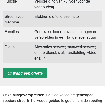
Functie
Verspreiding van kuilvoer voor de
veehouderij
Stroom voor
Elektromotor of dieselmotor
machine
Functies
Gedreven door driewieler; mengen en
verspreiden in één; lange levensduur
Dienst
After-sales service; maatwerkservice;
online-dienst; sluit handleiding, video,
enz. in.
Garantie
12 maanden
Ontvang een offerte
Onze
silageverspreider
is om de voltooide gemengde
voeders direct in het voedergebied te gooien om de voeding