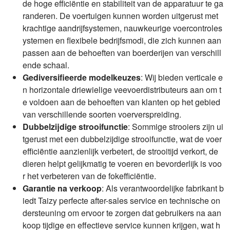
de hoge efficiëntie en stabiliteit van de apparatuur te ga
randeren. De voertuigen kunnen worden uitgerust met
krachtige aandrijfsystemen, nauwkeurige voercontroles
ystemen en flexibele bedrijfsmodi, die zich kunnen aan
passen aan de behoeften van boerderijen van verschill
ende schaal.
Gediversifieerde modelkeuzes
: Wij bieden verticale e
n horizontale driewielige veevoerdistributeurs aan om t
e voldoen aan de behoeften van klanten op het gebied
van verschillende soorten voerverspreiding.
Dubbelzijdige strooifunctie
: Sommige strooiers zijn ui
tgerust met een dubbelzijdige strooifunctie, wat de voer
efficiëntie aanzienlijk verbetert, de strooitijd verkort, de
dieren helpt gelijkmatig te voeren en bevorderlijk is voo
r het verbeteren van de fokefficiëntie.
Garantie na verkoop
: Als verantwoordelijke fabrikant b
iedt Taizy perfecte after-sales service en technische on
dersteuning om ervoor te zorgen dat gebruikers na aan
koop tijdige en effectieve service kunnen krijgen, wat h