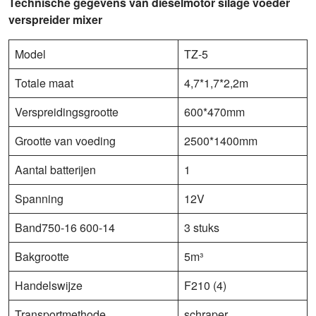
Technische gegevens van dieselmotor silage voeder
verspreider mixer
Model
TZ-5
Totale maat
4,7*1,7*2,2m
Verspreidingsgrootte
600*470mm
Grootte van voeding
2500*1400mm
Aantal batterijen
1
Spanning
12V
Band750-16 600-14
3 stuks
Bakgrootte
5m³
Handelswijze
F210 (4)
Transportmethode
schraper