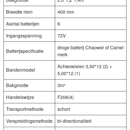
Breedte riem
400 mm
Aantal batterijen
6
Ingangsspanning
72V
droge batterij Chaowei of Camel
Batterijspecificatie
merk
Achterwielen 3,50*12 (2) +
Bandenmodel
5,00*12 (1)
Bakgrootte
3m³
Handelswijze
F206(4)
Transportmethode
schort
Verspreidingsmethode
bi-directionaliteit