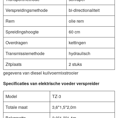
Verspreidingsmethode
bi-directionaliteit
Rem
olie rem
Spreidingshoogte
60 cm
Overdragen
kettingen
Transmissiemethode
hydraulisch
Zitplaats
2 stuks
gegevens van diesel kuilvoermixstrooier
Specificaties van elektrische voeder verspreider
Model
TZ-3
Totale maat
3,6*1,5*2,0m
Bakgrootte
2,0*1,2*1,4m