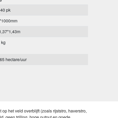
40 pk
*1000mm
1,37*1,43m
 kg
,65 hectare/uur
 het veld overblijft (zoals rijststro, haverstro,
d, geen trilling, hoge output en goede