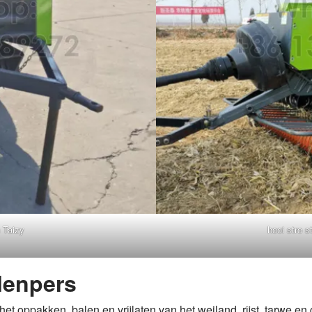
n Taizy
hooi stro 
lenpers
et oppakken, balen en vrijlaten van het weiland, rijst, tarwe e