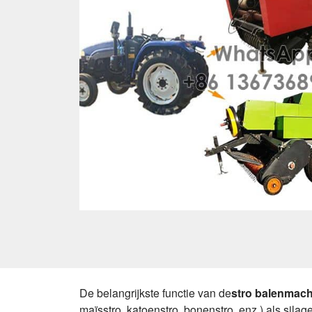
De belangrijkste functie van de
stro balenmac
maïsstro, katoenstro, bonenstro, enz.) als sila