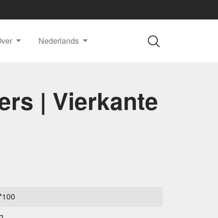
Over
Nederlands
rs | Vierkante
*100
g