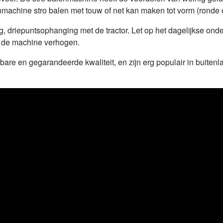
nmachine stro balen met touw of net kan maken tot vorm (ronde o
g, driepuntsophanging met de tractor. Let op het dagelijkse o
n de machine verhogen.
are en gegarandeerde kwaliteit, en zijn erg populair in buiten