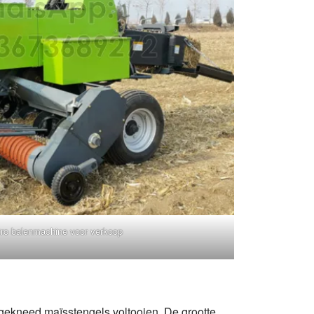
stro balenmachine voor verkoop
n gekneed maïsstengels voltooien. De grootte