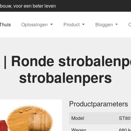
dbouw, voor een beter leven
Thuis
Oplossingen
Product
Bloggen
 | Ronde strobalenpe
strobalenpers
Productparameters
Model
ST80
Wegen
680 k