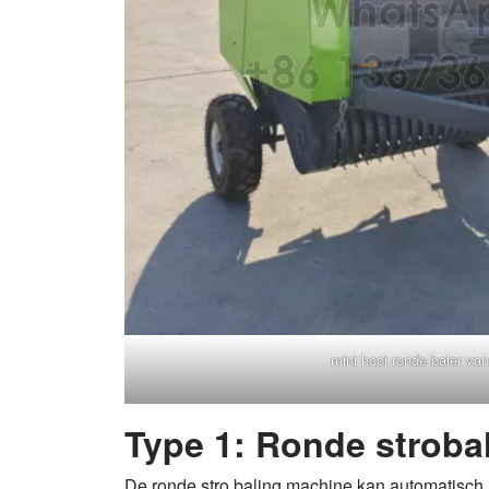
mini hooi ronde baler va
Type 1: Ronde stroba
De ronde stro baling machine kan automatisch h