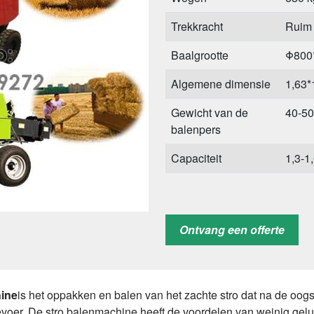
Trekkracht
Ruim 
Baalgrootte
Φ800
Algemene dimensie
1,63*
Gewicht van de
40-50
balenpers
Capaciteit
1,3-1
Ontvang een offerte
hine
is het oppakken en balen van het zachte stro dat na de oogst op
gevoer. De stro balenmachine heeft de voordelen van weinig gelui