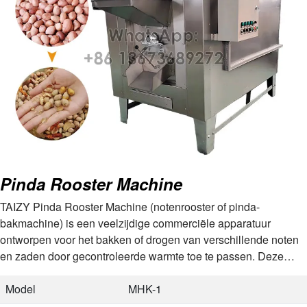
Pinda Rooster Machine
TAIZY Pinda Rooster Machine (notenrooster of pinda-
bakmachine) is een veelzijdige commerciële apparatuur
ontworpen voor het bakken of drogen van verschillende noten
en zaden door gecontroleerde warmte toe te passen. Deze
machine is perfect voor het verwerken van pinda's, kastanjes,
walnoten, amandelen, zonnebloempitten,…
Model
MHK-1