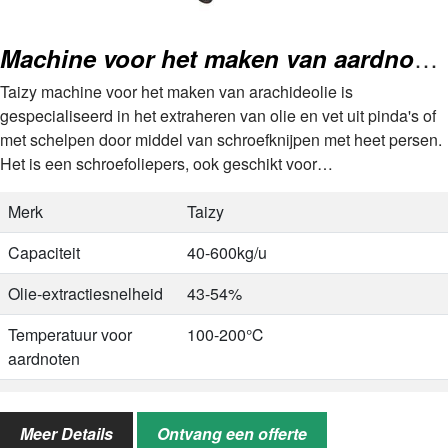
Machine voor het maken van aardnootolie | Pinda-olie persmachine
Taizy machine voor het maken van arachideolie is
gespecialiseerd in het extraheren van olie en vet uit pinda's of
met schelpen door middel van schroefknijpen met heet persen.
Het is een schroefoliepers, ook geschikt voor
zonnebloempitten, sojabonen, enz. De output is 40-600 kg/u.
Deze arachideolie…
Merk
Taizy
Capaciteit
40-600kg/u
Olie-extractiesnelheid
43-54%
Temperatuur voor
100-200℃
aardnoten
Machinetemperatuur
180℃
Meer Details
Ontvang een offerte
Methode voor olie-
Heet persen