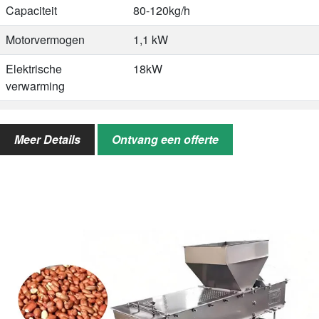
Capaciteit
80-120kg/h
Motorvermogen
1,1 kW
Elektrische
18kW
verwarming
Gasverbruik
2-3kg/h
Meer Details
Ontvang een offerte
Afmetingen
3000×1200×1700mm
Toepasbare Noten
Pinda's, kastanjes, walnoten,
amandelen, zonnebloempitten,
brede bonen en anderen