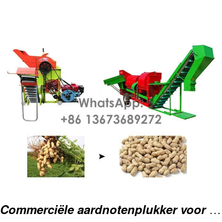
Breedte oogstmachine
800 mm
Dimensie
2100*1050*1030mm
Commerciële aardnotenplukker voor het oogsten van pinda's