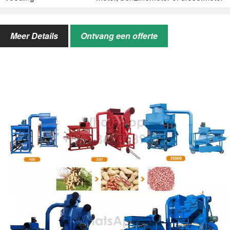
Voordelen
Hoog rendement, flexibele
vermogensselecties, maatwerk
Meer Details
Ontvang een offerte
Dienst
After-sales service, online
begeleiding, 24/7 online