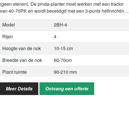
(geen stenen). De pinda-planter moet werken met een tractor
van 40-70PK en wordt bevestigd met een 3-punts hefinrichting.
Omdat de pinda-planter zelf geen eigen aandrijving heeft…
Model
2BH-4
Rijen
4
Hoogte van de nok
10-15 cm
Breedte van de nok
60-70cm
Plant ruimte
90-210 mm
Maat
1900*1800*1150mm
Meer Details
Ontvang een offerte