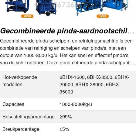
Gecombineerde pinda-aardnootschil- en reinigingsmachine
Gecombineerde pinda-schelpen- en reinigingsmachine is een
combinatie van reiniging en schelpen van pinda's, met een
output van 1000-8000 kg/u. Het kan snel en effectief pinda's
van de schil ontdoen. Deze gecombineerde pinda-schelpunit
heeft een reinigings- en schelpsnelheid…
Hot-verkopende
6BHX-1500, 6BHX-3500, 6BHX-
modellen
20000, 6BHX-28000, 6BHX-
35000
Capaciteit
1000-8000kg/u
Beschietingspercentage
≥99%
Breukpercentage
≤5%