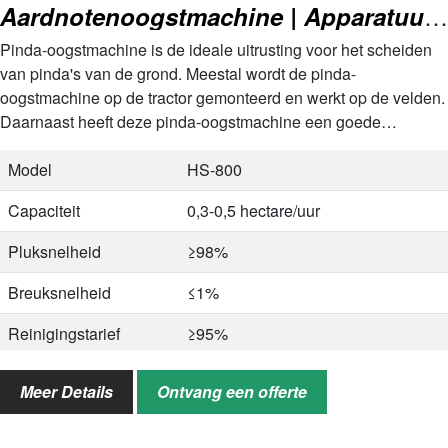
Aardnotenoogstmachine | Apparatuur voor het oogsten van pinda's
Pinda-oogstmachine is de ideale uitrusting voor het scheiden
van pinda's van de grond. Meestal wordt de pinda-
oogstmachine op de tractor gemonteerd en werkt op de velden.
Daarnaast heeft deze pinda-oogstmachine een goede
capaciteit van 0,3-0,5 hectare per…
Model
HS-800
Capaciteit
0,3-0,5 hectare/uur
Pluksnelheid
≥98%
Breuksnelheid
≤1%
Reinigingstarief
≥95%
Gewicht
280 kg
Meer Details
Ontvang een offerte
Huis macht
30 pk