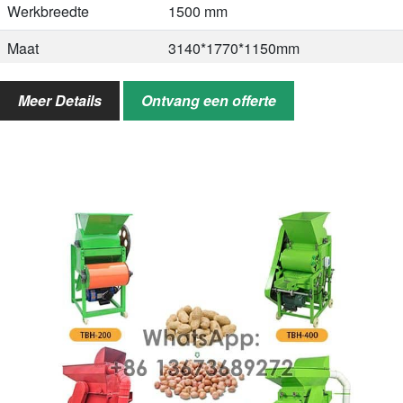
Werkbreedte
1500 mm
Maat
3140*1770*1150mm
Gewicht
498 kg
Meer Details
Ontvang een offerte
Aoolicatie
Pinda's/aardnoten