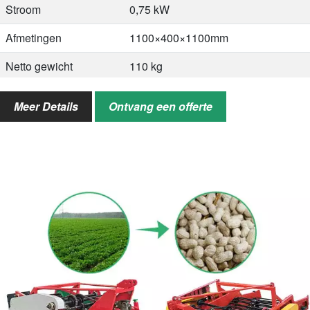
Stroom
0,75 kW
Afmetingen
1100×400×1100mm
Netto gewicht
110 kg
Bruto Gewicht
130 kg
Meer Details
Ontvang een offerte
Pellenpercentage
98%
Halfstuk Percentage
2-60%