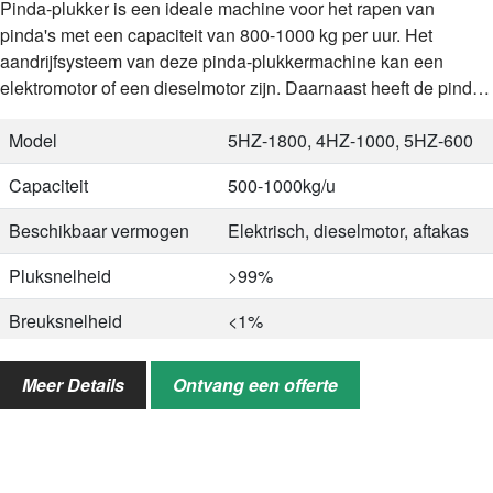
Pinda-plukker is een ideale machine voor het rapen van
pinda's met een capaciteit van 800-1000 kg per uur. Het
aandrijfsysteem van deze pinda-plukkermachine kan een
elektromotor of een dieselmotor zijn. Daarnaast heeft de pinda-
plukmachine een plukcapaciteit…
Model
5HZ-1800, 4HZ-1000, 5HZ-600
Capaciteit
500-1000kg/u
Beschikbaar vermogen
Elektrisch, dieselmotor, aftakas
Pluksnelheid
>99%
Breuksnelheid
<1%
Onzuiverheidspercentage
<1%
Meer Details
Ontvang een offerte
Toepasselijk bereik
Droge en natte pinda's,
soortgelijke noten als pinda's
Toepassingsscenario's
Fabrieken, velden