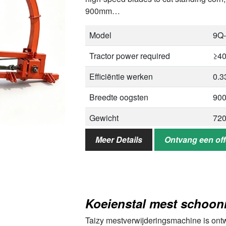
900mm…
Model
9Q
Tractor power required
≥4
Efficiëntie werken
0.3
Breedte oogsten
90
Gewicht
720
Working dimensions (L×W×H)
387
Meer Details
Ontvang een off
Packaging dimensions
200
(L×W×H)
Drive type
Tra
Koeienstal mest schoo
Taizy mestverwijderingsmachine is ontw