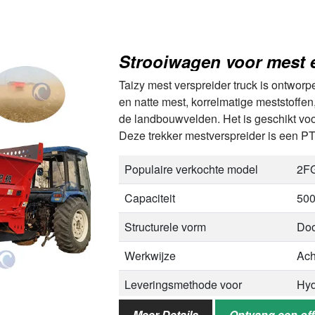
de grond
Bedrijfsnelheidsbereik
1-3
Strooiwagen voor mest 
Ontworpen snijlengte
15
Taizy mest verspreider truck is ontworp
en natte mest, korrelmatige meststoffen
Opslagbak
3,1
de landbouwvelden. Het is geschikt voo
Grootte wanneer de machine
52
Deze trekker mestverspreider is een 
werkt
Populaire verkochte model
2FG
Capaciteit
500
Structurele vorm
Doo
Werkwijze
Ach
Leveringsmethode voor
Hyd
organische mest
Meer Details
Ontvang een off