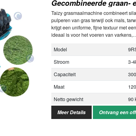
Gecombineerde graan- 
Taizy grasmaalmachine combineert sila
pulperen van gras terwijl ook maïs, ta
krijgt een uniforme, fijne textuur met e
ideaal is voor het voeren van varkens,
Model
9R
Stroom
3-4
Capaciteit
300
Maat
12
Netto gewicht
90 
Grootte van het uiteindelijke
2-
Meer Details
Ontvang een off
product
Toepasselijke materialen
Nap