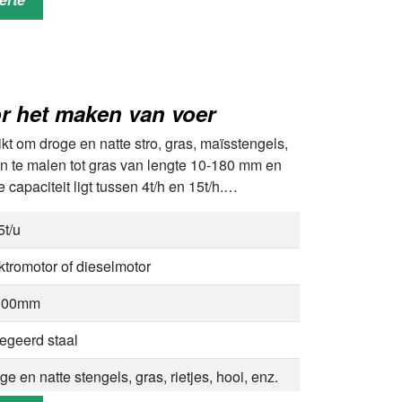
ter dubbele schijf
5m
ge en natte mest, korrelmest, organische
r het maken van voer
t, chemische mest, enz.
kt om droge en natte stro, gras, maïsstengels,
 en te malen tot gras van lengte 10-180 mm en
capaciteit ligt tussen 4t/h en 15t/h.…
5t/u
ktromotor of dieselmotor
300mm
egeerd staal
ge en natte stengels, gras, rietjes, hooi, enz.