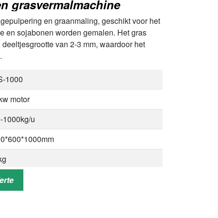
en grasvermalmachine
gepulpering en graanmaling, geschikt voor het
rwe en sojabonen worden gemalen. Het gras
en deeltjesgrootte van 2-3 mm, waardoor het
…
S-1000
kw motor
-1000kg/u
00*600*1000mm
kg
3mm
erte
ier gras, maïsstengels, hooi, gras, granen,