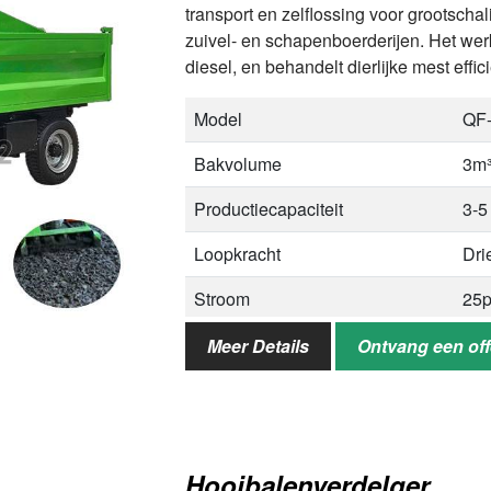
transport en zelflossing voor grootscha
zuivel- en schapenboerderijen. Het werk
diesel, en behandelt dierlijke mest eff
Model
QF
Bakvolume
3m
Productiecapaciteit
3-5
Loopkracht
Dri
Stroom
25p
Dimensie
45
Meer Details
Ontvang een off
Toepassingen
Run
Hooibalenverdelger