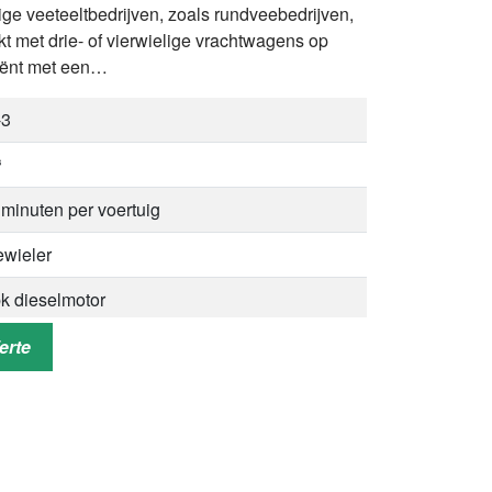
lige veeteeltbedrijven, zoals rundveebedrijven,
t met drie- of vierwielige vrachtwagens op
iciënt met een…
-3
³
 minuten per voertuig
ewieler
k dieselmotor
00*1450*2450mm
erte
dvee, koeien, zuivel, schapenbedrijven