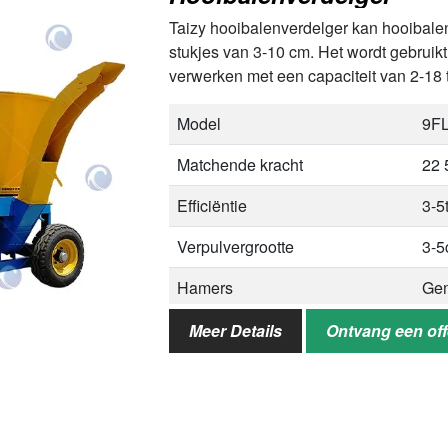
Taizy hooibalenverdelger kan hooibalen,
stukjes van 3-10 cm. Het wordt gebruikt
verwerken met een capaciteit van 2-18
Model
9FL
Matchende kracht
22 
Efficiëntie
3-5
Verpulvergrootte
3-
Hamers
Gem
Vaatgrootte
Bov
Meer Details
Ontvang een off
1.8
Totale maat
31
Gewicht
120