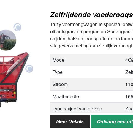
maï
Zelfrijdende voederoog
Toepasselijke dieren
Plu
Taizy voermengwagen is speciaal ontw
olifantsgras, naipergras en Sudangras t
snijden, hakken, transporteren en laden 
silageverzameling aanzienlijk verhoog
Model
4Q
Type
Zel
Stroom
110
Maaibreedte
15
Type snijder van de kop
Za
Bandbreedte
35
Meer Details
Ontvang een off
Contactlengte van de band met
14