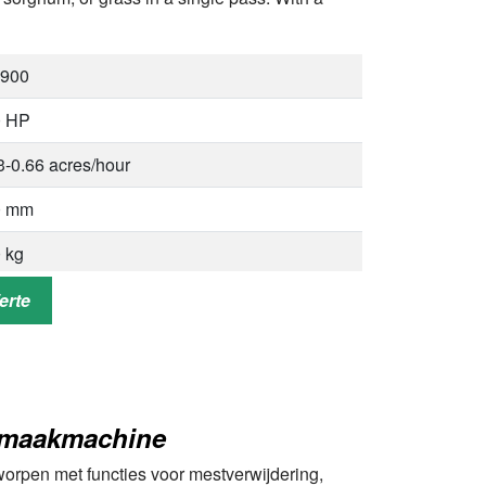
-900
0 HP
3-0.66 acres/hour
0 mm
 kg
0 × 2810 × 3720 mm
erte
0 × 1800 × 1500 mm
ctor PTO (side-mounted)
nmaakmachine
orpen met functies voor mestverwijdering,