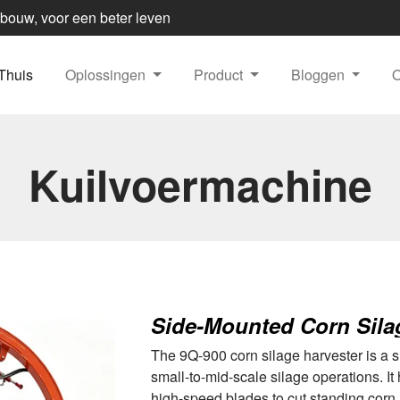
dbouw, voor een beter leven
Thuis
Oplossingen
Product
Bloggen
Kuilvoermachine
Side-Mounted Corn Sila
The 9Q-900 corn silage harvester is a s
small-to-mid-scale silage operations. I
high-speed blades to cut standing corn,