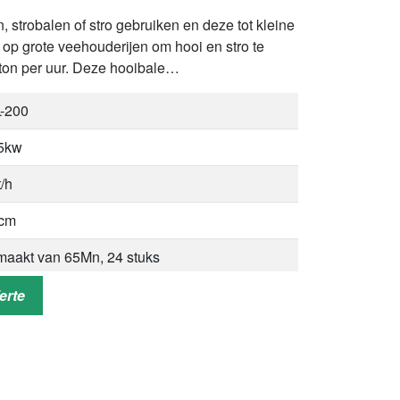
 strobalen of stro gebruiken en deze tot kleine
 op grote veehouderijen om hooi en stro te
 ton per uur. Deze hooibale…
-200
5kw
t/h
5cm
aakt van 65Mn, 24 stuks
enste diameter 2.1m, onderste diameter
erte
5m, hoogte 0.9m
00*2600*2100mm
0 kg