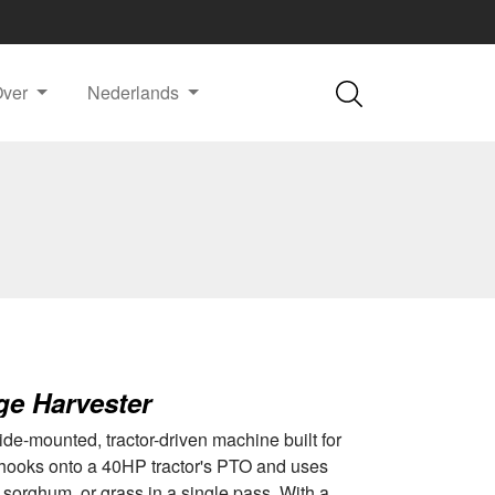
Over
Nederlands
ge Harvester
ide-mounted, tractor-driven machine built for
t hooks onto a 40HP tractor's PTO and uses
 sorghum, or grass in a single pass. With a