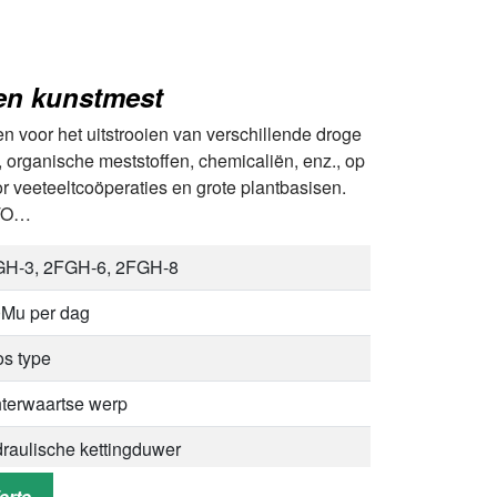
 km/u
en kunstmest
 mm
en voor het uitstrooien van verschillende droge
, organische meststoffen, chemicaliën, enz., op
 m³
r veeteeltcoöperaties en grote plantbasisen.
00×1680×4200 mm
PTO…
H-3, 2FGH-6, 2FGH-8
Mu per dag
s type
terwaartse werp
raulische kettingduwer
erte