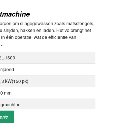
s, sojabonen, enzovoort.
stmachine
imvee, varken, kip, eend, gans, enzovoort.
orpen om silagegewassen zoals maïsstengels,
e snijden, hakken en laden. Het volbrengt het
in één operatie, wat de efficiëntie van
t…
ZL-1600
frijdend
,3 kW(150 pk)
50 mm
agmachine
0 mm
erte
00 mm