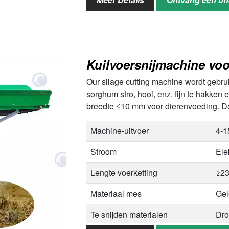
Verspreidingsapparaat type
Ach
Verspreidingsbreedte
>=
Toepasbare meststoffen en
Dro
Kuilvoersnijmachine voo
mest
mes
Our silage cutting machine wordt gebrui
sorghum stro, hooi, enz. fijn te hakken
breedte ≤10 mm voor dierenvoeding. De 
Machine-uitvoer
4-1
Stroom
Ele
Lengte voerketting
≥2
Materiaal mes
Gel
Te snijden materialen
Dro