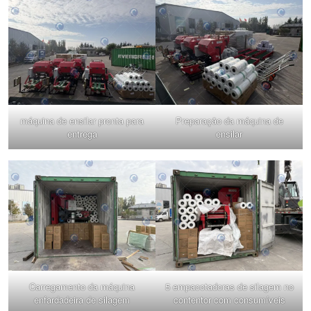
máquina de ensilar pronta para
Preparação da máquina de
entrega
ensilar
Carregamento da máquina
5 empacotadoras de silagem no
enfardadeira de silagem
contentor com consumíveis