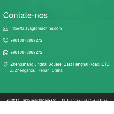
Contate-nos
info@taizyagromachine.com
+8613673689272
+8613673689272
Zhengshang Jingkai Square, East Hanghai Road, ETD
Z, Zhengzhou, Henan, China
© 2011 Taizy Machinery Co., Ltd TODOS OS DIREITOS