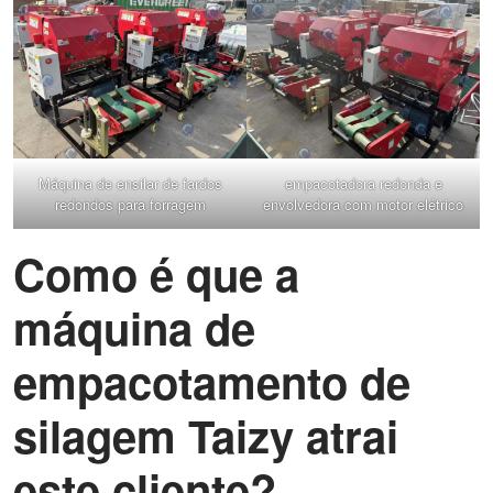
Máquina de ensilar de fardos
empacotadora redonda e
redondos para forragem
envolvedora com motor elétrico
Como é que a
máquina de
empacotamento de
silagem Taizy atrai
este cliente?