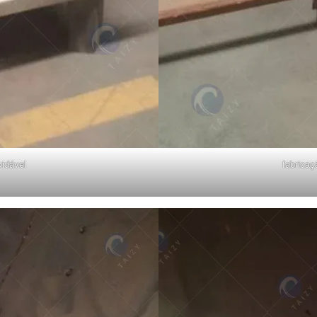
idável
fabricaç