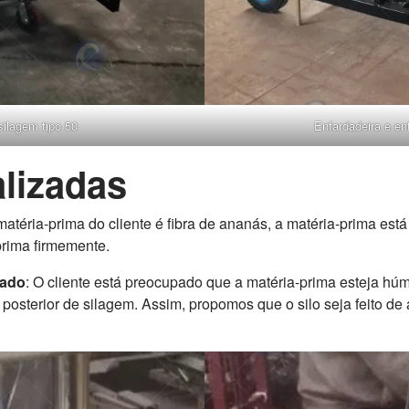
ilagem tipo 50
Enfardadeira e en
lizadas
atéria-prima do cliente é fibra de ananás, a matéria-prima está
prima firmemente.
zado
: O cliente está preocupado que a matéria-prima esteja húm
 posterior de silagem. Assim, propomos que o silo seja feito de 