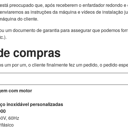
está preocupado que, após receberem o enfardador redondo e o
enviaremos as instruções da máquina e vídeos de instalação 
 máquina do cliente.
rou um documento de garantia para assegurar que podemos for
c.).
 de compras
s um por um, o cliente finalmente fez um pedido, o pedido espe
agem com motor
aço inoxidável personalizadas
000
60V, 60Hz
ifásico