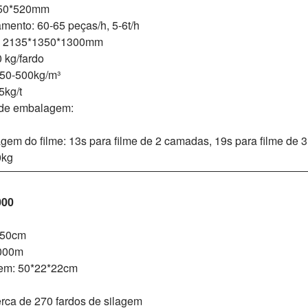
550*520mm
mento: 60-65 peças/h, 5-6t/h
: 2135*1350*1300mm
 kg/fardo
450-500kg/m³
5kg/t
 de embalagem:
em do filme: 13s para filme de 2 camadas, 19s para filme de
0kg
000
: 50cm
2000m
em: 50*22*22cm
erca de 270 fardos de silagem