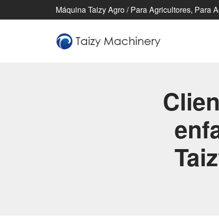
Máquina Taizy Agro / Para Agricultores, Para 
Clie
enf
Tai