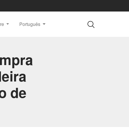
re
Português
ompra
eira
o de