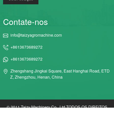
Contate-nos
info@taizyagromachine.com
+8613673689272
+8613673689272
Zhengshang Jingkai Square, East Hanghai Road, ETD
Z, Zhengzhou, Henan, China
© 2011 Taizy Machinery Co., Ltd TODOS OS DIREITOS