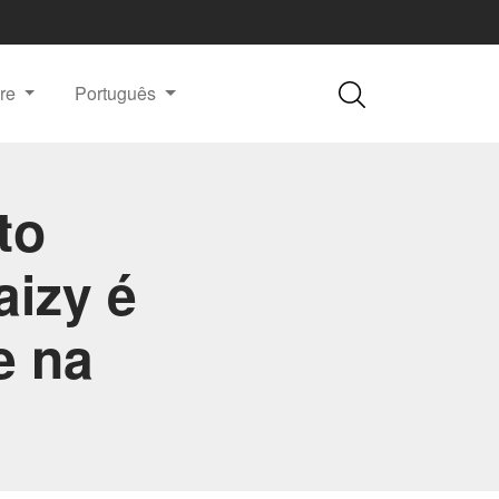
re
Português
to
izy é
e na