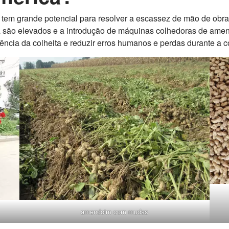
em grande potencial para resolver a escassez de mão de obra e
 são elevados e a introdução de máquinas colhedoras de amend
ência da colheita e reduzir erros humanos e perdas durante a c
amendoim com mudas