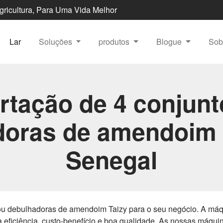
Agricultura, Para Uma Vida Melhor
Lar
Soluções
produtos
Blogue
Sob
rtação de 4 conjunt
doras de amendoim 
Senegal
rou debulhadoras de amendoim Taizy para o seu negócio. A m
 eficiência, custo-benefício e boa qualidade. As nossas máquin