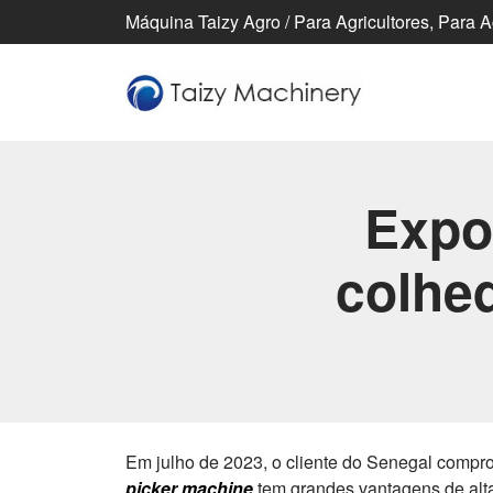
Máquina Taizy Agro / Para Agricultores, Para 
Expo
colhe
Em julho de 2023, o cliente do Senegal comp
picker machine
tem grandes vantagens de alta