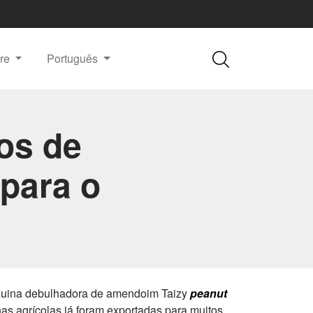
re
Português
os de
para o
áquina debulhadora de amendoim Taizy
peanut
as agrícolas já foram exportadas para muitos