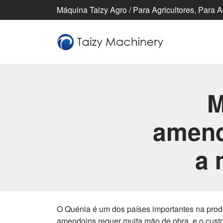
Máquina Taizy Agro / Para Agricultores, Para 
M
amend
a 
O Quénia é um dos países importantes na prod
amendoins requer muita mão de obra, e o cust