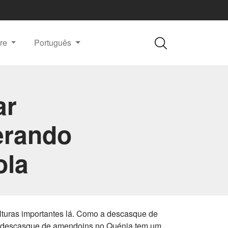
re
Português
ar
erando
ola
turas importantes lá. Como a descasque de
de descasque de amendoins no Quénia tem um