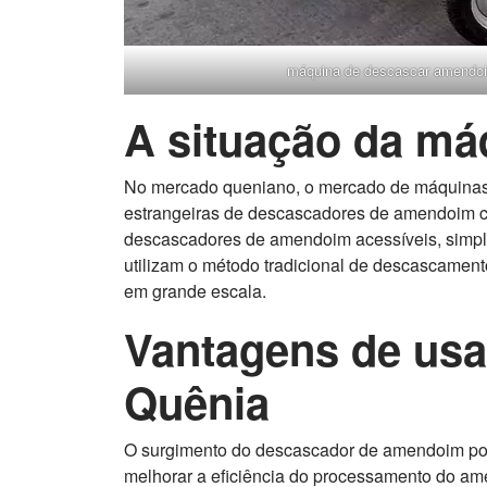
máquina de descascar amendo
A situação da m
No mercado queniano, o mercado de máquinas 
estrangeiras de descascadores de amendoim co
descascadores de amendoim acessíveis, simple
utilizam o método tradicional de descascament
em grande escala.
Vantagens de us
Quênia
O surgimento do descascador de amendoim pode 
melhorar a eficiência do processamento do am