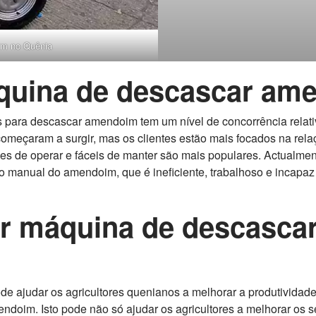
im no Quênia
áquina de descascar am
para descascar amendoim tem um nível de concorrência relat
meçaram a surgir, mas os clientes estão mais focados na rela
s de operar e fáceis de manter são mais populares. Actualment
o manual do amendoim, que é ineficiente, trabalhoso e incapaz
ar máquina de descasca
ajudar os agricultores quenianos a melhorar a produtividade d
endoim. Isto pode não só ajudar os agricultores a melhorar o