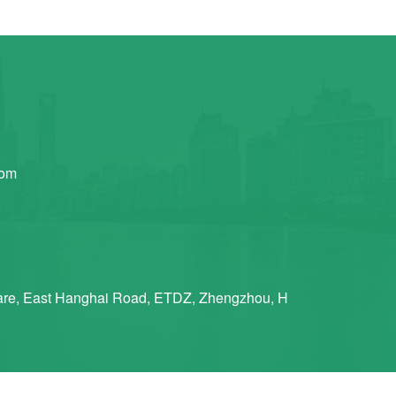
com
re, East Hanghai Road, ETDZ, Zhengzhou, H