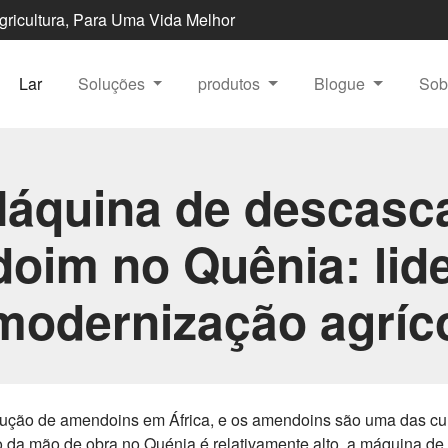
Agricultura, Para Uma Vida Melhor
Lar
Soluções
produtos
Blogue
Sob
áquina de descasc
oim no Quênia: lid
modernização agríc
ução de amendoins em África, e os amendoins são uma das cul
o da mão de obra no Quénia é relativamente alto, a máquina 