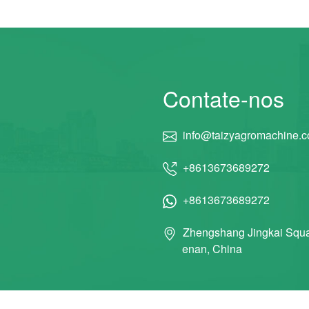
Contate-nos
info@taizyagromachine.
+8613673689272
+8613673689272
Zhengshang Jingkai Squa
enan, China