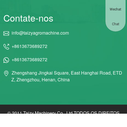
Wechat
Contate-nos
Chat
info@taizyagromachine.com
+8613673689272
+8613673689272
Zhengshang Jingkai Square, East Hanghai Road, ETD
Z, Zhengzhou, Henan, China
© 2011 Taizy Machinery Co., Ltd TODOS OS DIREITOS