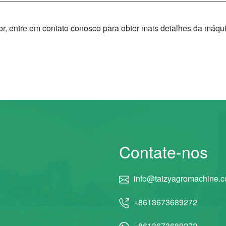
or, entre em contato conosco para obter mais detalhes da máqu
Contate-nos
info@taizyagromachine.
+8613673689272
+8613673689272