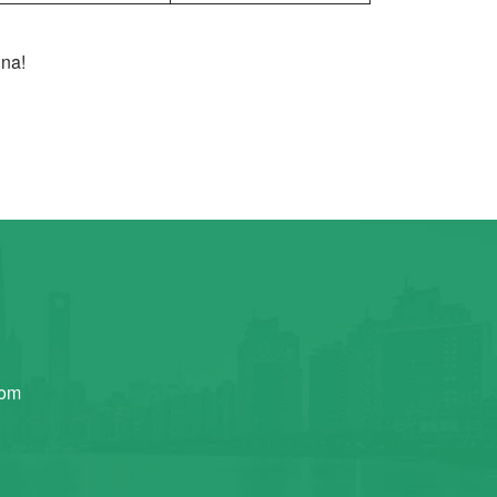
ina!
com