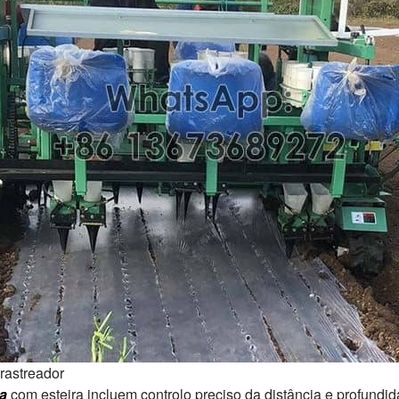
 rastreador
a
com esteira incluem controlo preciso da distância e profundi