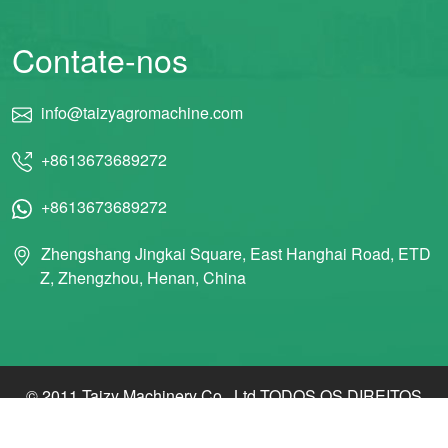
Contate-nos
info@taizyagromachine.com
+8613673689272
+8613673689272
Zhengshang Jingkai Square, East Hanghai Road, ETD
Z, Zhengzhou, Henan, China
© 2011 Taizy Machinery Co., Ltd TODOS OS DIREITOS