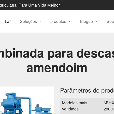
Agricultura, Para Uma Vida Melhor
Lar
Soluções
produtos
Blogue
Sob
binada para descas
amendoim
Parâmetros do prod
Modelos mais
6BHX
vendidos
2800