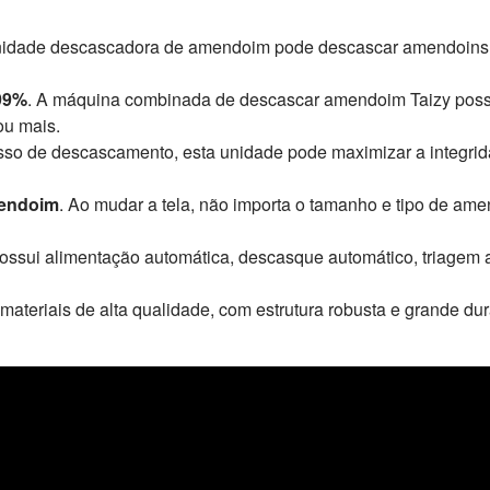
nidade descascadora de amendoim pode descascar amendoins de 
99%
. A máquina combinada de descascar amendoim Taizy possu
ou mais.
esso de descascamento, esta unidade pode maximizar a integri
mendoim
. Ao mudar a tela, não importa o tamanho e tipo de a
ossui alimentação automática, descasque automático, triagem au
 materiais de alta qualidade, com estrutura robusta e grande du