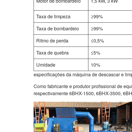
Motor de bombardeio
1,5 kW, 3 kW
Taxa de limpeza
≥99%
Taxa de bombardeio
≥99%
Ritmo de perda
≤0,5%
Taxa de quebra
≤5%
Umidade
10%
especificações da máquina de descascar e li
Como fabricante e produtor profissional de eq
respectivamente 6BHX-1500, 6BHX-3500, 6B