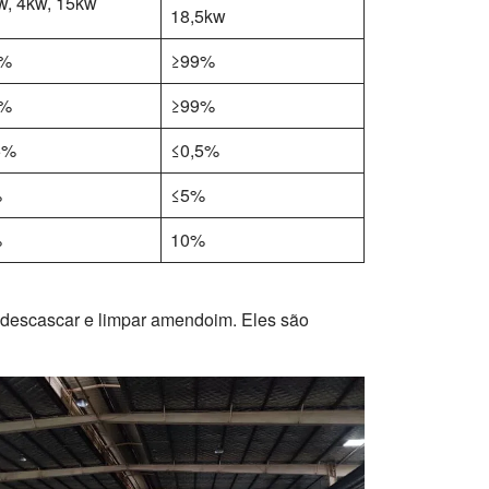
w, 4kw, 15kw
18,5kw
9%
≥99%
9%
≥99%
5%
≤0,5%
%
≤5%
%
10%
a descascar e limpar amendoim. Eles são