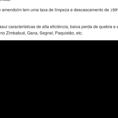
 amendoim tem uma taxa de limpeza e descascamento de ≥99%
ui características de alta eficiência, baixa perda de quebra e
omo Zimbabué, Gana, Segnel, Paquistão, etc.