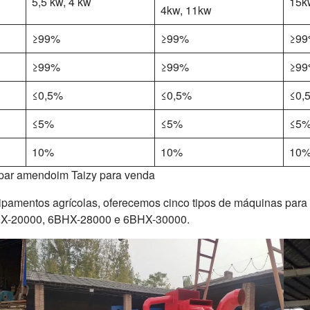
5,5 kw, 4 kw
15k
4kw, 11kw
≥99%
≥99%
≥9
≥99%
≥99%
≥9
≤0,5%
≤0,5%
≤0,
≤5%
≤5%
≤5
10%
10%
10
mpar amendoim Taizy para venda
uipamentos agrícolas, oferecemos cinco tipos de máquinas par
HX-20000, 6BHX-28000 e 6BHX-30000.