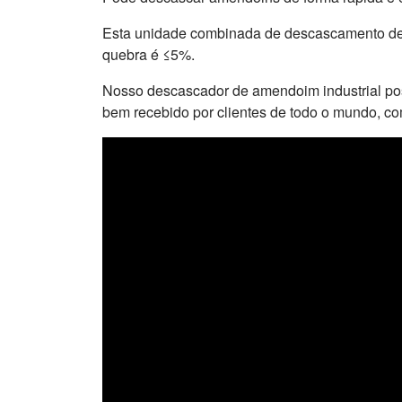
Esta unidade combinada de descascamento de
quebra é ≤5%.
Nosso descascador de amendoim industrial poss
bem recebido por clientes de todo o mundo, c