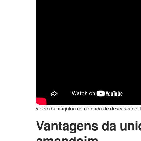
vídeo da máquina combinada de descascar e 
Vantagens da uni
amendoim