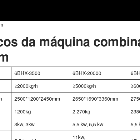
im
cos da máquina combin
im
6BHX-3500
6BHX-20000
6BH
≥2000kg/h
≥5000kg/h
≥60
m
2500*1200*2450mm
2650*1690*3360mm
275
1200kg
2.270kg
238
3kw, 3kw
5,5 kw, 5,5 kw
5,5 
11kw,