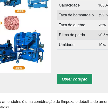
Capacidade
1000-
Taxa de bombardeio
≥99%
Taxa de quebra
≤5%
Ritmo de perda
≤0,5
Umidade
10%
Obter cotação
e amendoins é uma combinação de limpeza e debulha de amen
ficaz.