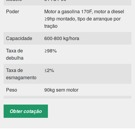
Poder
Motor a gasolina 170F, motor a diesel
≥9hp montado, tipo de arranque por
tração
Capacidade
600-800 kg/hora
Taxa de
≥98%
debulha
Taxa de
≤2%
esmagamento
Peso
90kg sem motor
Tamanho total
1640*1640*1280mm
(L*W*H)
Obter cotação
QTD/20GP
24 unidades
QTD/40GP
66pcs