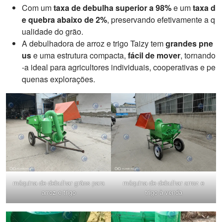
Com um
taxa de debulha superior a 98%
e um
taxa d
e quebra abaixo de 2%
, preservando efetivamente a q
ualidade do grão.
A debulhadora de arroz e trigo Taizy tem
grandes pne
us
e uma estrutura compacta,
fácil de mover
, tornando
-a ideal para agricultores individuais, cooperativas e pe
quenas explorações.
máquina de debulhar grãos para
máquina de debulhar arroz e
arroz e trigo
trigo à venda