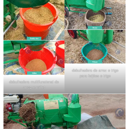
debulhadora de arroz e trigo
para feijões e trigo
debulhadora multifuncional de
arroz e millet