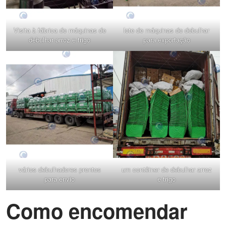
Visita à fábrica de máquinas de
lote de máquinas de debulhar
debulhar arroz e trigo
para exportação
vários debulhadores prontos
um contêiner de debulhar arroz
para envio
e trigo
Como encomendar