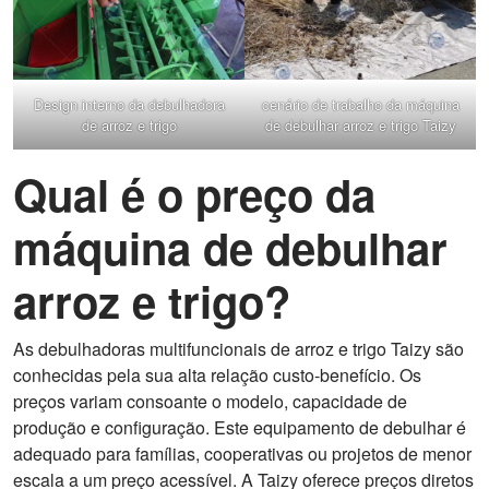
Design interno da debulhadora
cenário de trabalho da máquina
de arroz e trigo
de debulhar arroz e trigo Taizy
Qual é o preço da
máquina de debulhar
arroz e trigo?
As debulhadoras multifuncionais de arroz e trigo Taizy são
conhecidas pela sua alta relação custo-benefício. Os
preços variam consoante o modelo, capacidade de
produção e configuração. Este equipamento de debulhar é
adequado para famílias, cooperativas ou projetos de menor
escala a um preço acessível. A Taizy oferece preços diretos