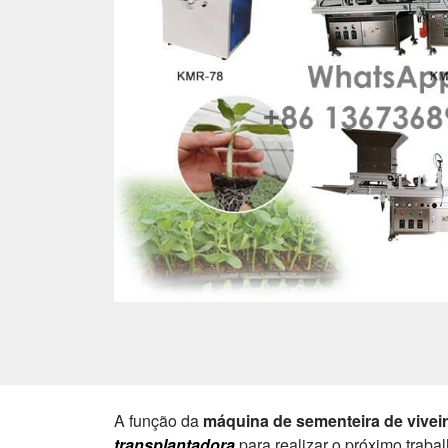
A função da
máquina de sementeira de vivei
transplantadora
para realizar o próximo traba