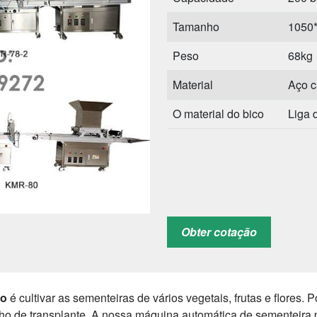
Tamanho
1050
Peso
68kg
Material
Aço c
O material do bico
Liga 
Obter cotação
ro
é cultivar as sementeiras de vários vegetais, frutas e flores
lho de transplante. A nossa máquina automática de sementeira 