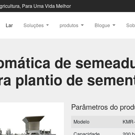
Agricultura, Para Uma Vida Melhor
Lar
Soluções
produtos
Blogue
Sob
omática de semeadur
ra plantio de semen
Parâmetros do prod
Modelo
KMR-
Capacidade
200 b