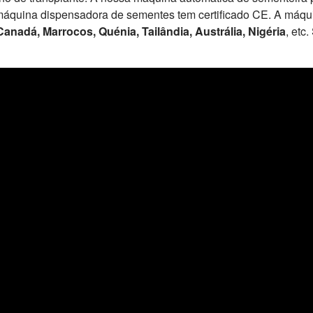
sa máquina dispensadora de sementes tem certificado CE. A máq
anadá, Marrocos, Quénia, Tailândia, Austrália, Nigéria
, etc