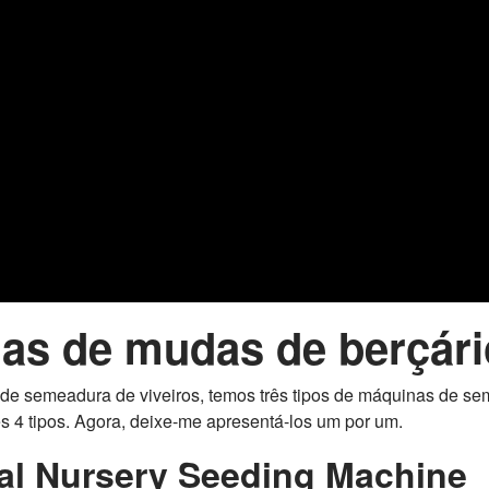
nas de mudas de berçári
e semeadura de viveiros, temos três tipos de máquinas de sem
 4 tipos. Agora, deixe-me apresentá-los um por um.
al Nursery Seeding Machine