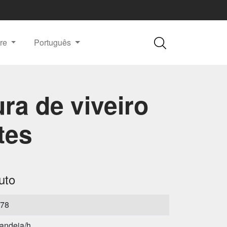
re
Português
a de viveiro
tes
uto
78
andeja/h