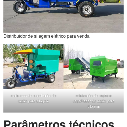
Distribuidor de silagem elétrico para venda
mais recente espalhador de
misturador de ração e
ração para silagem
espalhador de ração para
silagem
Parâmetros técnicos