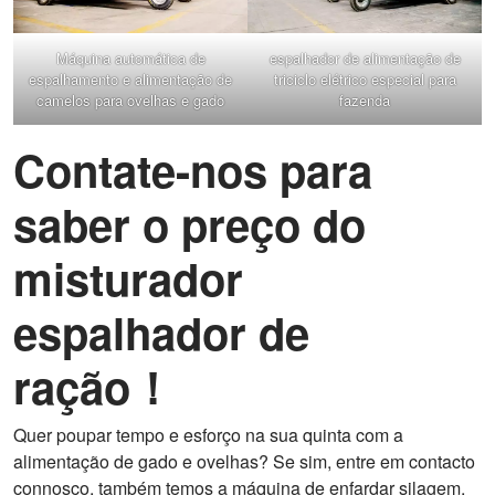
Máquina automática de
espalhador de alimentação de
espalhamento e alimentação de
triciclo elétrico especial para
camelos para ovelhas e gado
fazenda
Contate-nos para
saber o preço do
misturador
espalhador de
ração！
Quer poupar tempo e esforço na sua quinta com a
alimentação de gado e ovelhas? Se sim, entre em contacto
connosco, também temos a máquina de enfardar silagem,