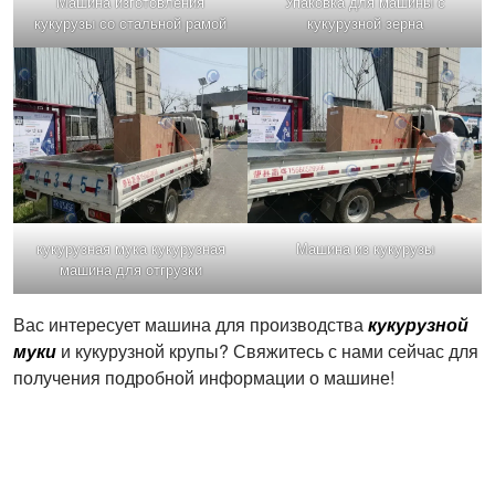
Машина изготовления
Упаковка для машины с
кукурузы со стальной рамой
кукурузной зерна
кукурузная мука кукурузная
Машина из кукурузы
машина для отгрузки
Вас интересует машина для производства
кукурузной
муки
и кукурузной крупы? Свяжитесь с нами сейчас для
получения подробной информации о машине!