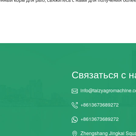
Связаться с 
info@taizyagromachine.
+8613673689272
+8613673689272
Zhengshang Jingkai Squa