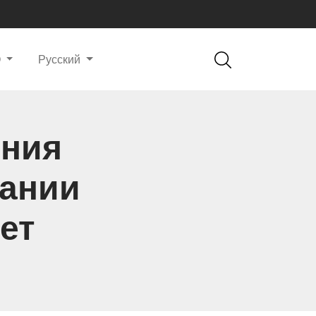
О
Русский
ения
пании
ет