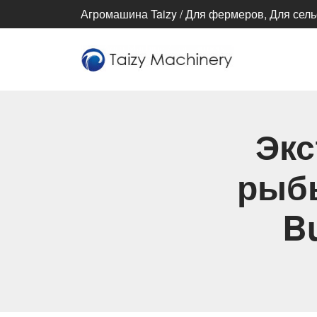
Агромашина Taizy / Для фермеров, Для сель
Экс
рыбы
B