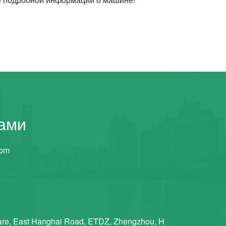
нами
com
re, East Hanghai Road, ETDZ, Zhengzhou, H