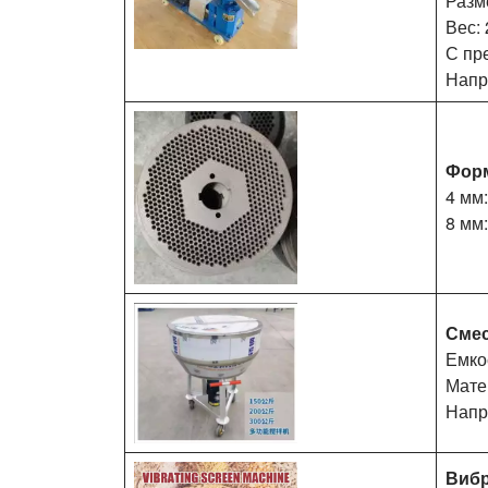
Разм
Вес: 
С пр
Напр
Фор
4 мм:
8 мм:
Сме
Емкос
Мате
Напр
Виб