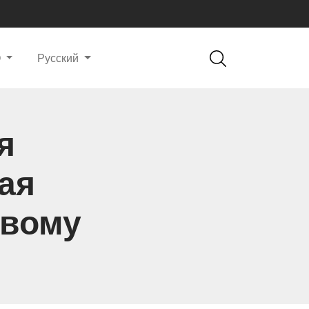
О
Русский
я
ая
овому