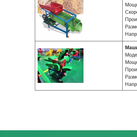
Мощн
Скор
Прои
Разм
Напр
Маши
Моде
Мощно
Прои
Разм
Напр